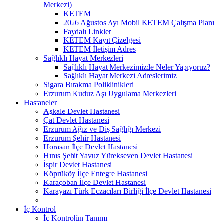
Merkezi)
KETEM
2026 Ağustos Ayı Mobil KETEM Çalışma Planı
Faydalı Linkler
KETEM Kayıt Çizelgesi
KETEM İletişim Adres
Sağlıklı Hayat Merkezleri
Sağlıklı Hayat Merkezimizde Neler Yapıyoruz?
Sağlıklı Hayat Merkezi Adreslerimiz
Sigara Bırakma Poliklinikleri
Erzurum Kuduz Aşı Uygulama Merkezleri
Hastaneler
Aşkale Devlet Hastanesi
Çat Devlet Hastanesi
Erzurum Ağız ve Diş Sağlığı Merkezi
Erzurum Şehir Hastanesi
Horasan İlçe Devlet Hastanesi
Hınıs Şehit Yavuz Yürekseven Devlet Hastanesi
İspir Devlet Hastanesi
Köprüköy İlçe Entegre Hastanesi
Karaçoban İlçe Devlet Hastanesi
Karayazı Türk Eczacıları Birliği İlçe Devlet Hastanesi
İç Kontrol
İç Kontrolün Tanımı