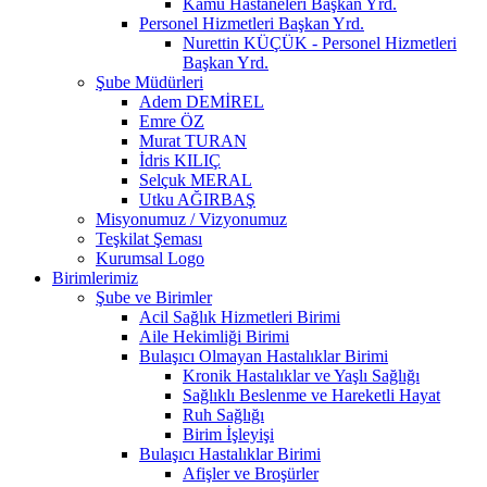
Kamu Hastaneleri Başkan Yrd.
Personel Hizmetleri Başkan Yrd.
Nurettin KÜÇÜK - Personel Hizmetleri
Başkan Yrd.
Şube Müdürleri
Adem DEMİREL
Emre ÖZ
Murat TURAN
İdris KILIÇ
Selçuk MERAL
Utku AĞIRBAŞ
Misyonumuz / Vizyonumuz
Teşkilat Şeması
Kurumsal Logo
Birimlerimiz
Şube ve Birimler
Acil Sağlık Hizmetleri Birimi
Aile Hekimliği Birimi
Bulaşıcı Olmayan Hastalıklar Birimi
Kronik Hastalıklar ve Yaşlı Sağlığı
Sağlıklı Beslenme ve Hareketli Hayat
Ruh Sağlığı
Birim İşleyişi
Bulaşıcı Hastalıklar Birimi
Afişler ve Broşürler