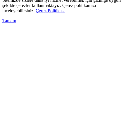
Sitemizde sizlere daha iyi hizmet verebilmek için gizliliğe uygun
şekilde çerezler kullanmaktayız. Çerez politikamızı
inceleyebilirsiniz.
Çerez Politikası
Tamam