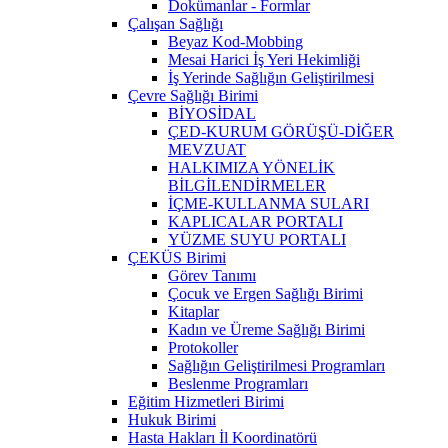
Dokümanlar - Formlar
Çalışan Sağlığı
Beyaz Kod-Mobbing
Mesai Harici İş Yeri Hekimliği
İş Yerinde Sağlığın Geliştirilmesi
Çevre Sağlığı Birimi
BİYOSİDAL
ÇED-KURUM GÖRÜŞÜ-DİĞER
MEVZUAT
HALKIMIZA YÖNELİK
BİLGİLENDİRMELER
İÇME-KULLANMA SULARI
KAPLICALAR PORTALI
YÜZME SUYU PORTALI
ÇEKÜS Birimi
Görev Tanımı
Çocuk ve Ergen Sağlığı Birimi
Kitaplar
Kadın ve Üreme Sağlığı Birimi
Protokoller
Sağlığın Geliştirilmesi Programları
Beslenme Programları
Eğitim Hizmetleri Birimi
Hukuk Birimi
Hasta Hakları İl Koordinatörü