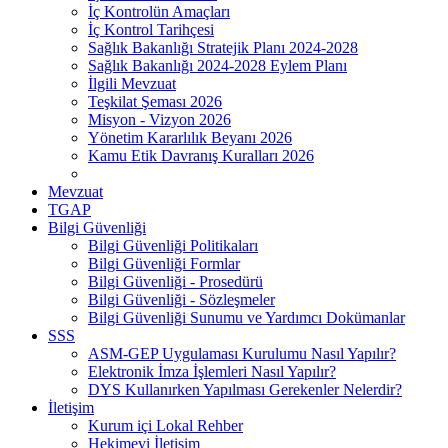
İç Kontrolün Amaçları
İç Kontrol Tarihçesi
Sağlık Bakanlığı Stratejik Planı 2024-2028
Sağlık Bakanlığı 2024-2028 Eylem Planı
İlgili Mevzuat
Teşkilat Şeması 2026
Misyon - Vizyon 2026
Yönetim Kararlılık Beyanı 2026
Kamu Etik Davranış Kuralları 2026
Mevzuat
TGAP
Bilgi Güvenliği
Bilgi Güvenliği Politikaları
Bilgi Güvenliği Formlar
Bilgi Güvenliği - Prosedürü
Bilgi Güvenliği - Sözleşmeler
Bilgi Güvenliği Sunumu ve Yardımcı Dokümanlar
SSS
ASM-GEP Uygulaması Kurulumu Nasıl Yapılır?
Elektronik İmza İşlemleri Nasıl Yapılır?
DYS Kullanırken Yapılması Gerekenler Nelerdir?
İletişim
Kurum içi Lokal Rehber
Hekimevi İletişim