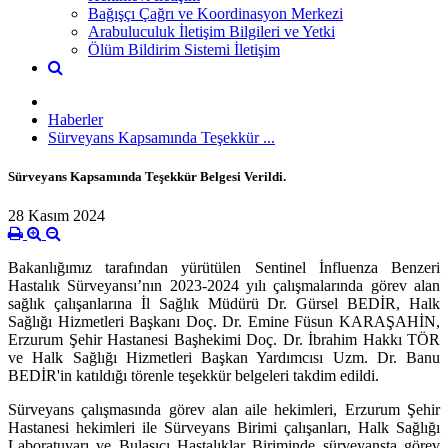
Bağışçı Çağrı ve Koordinasyon Merkezi
Arabuluculuk İletişim Bilgileri ve Yetki
Ölüm Bildirim Sistemi İletişim
Haberler
Sürveyans Kapsamında Teşekkür ...
Sürveyans Kapsamında Teşekkür Belgesi Verildi.
28 Kasım 2024
Bakanlığımız tarafından yürütülen Sentinel İnfluenza Benzeri
Hastalık Sürveyansı’nın 2023-2024 yılı çalışmalarında görev alan
sağlık çalışanlarına İl Sağlık Müdürü Dr. Gürsel BEDİR, Halk
Sağlığı Hizmetleri Başkanı Doç. Dr. Emine Füsun KARAŞAHİN,
Erzurum Şehir Hastanesi Başhekimi Doç. Dr. İbrahim Hakkı TÖR
ve Halk Sağlığı Hizmetleri Başkan Yardımcısı Uzm. Dr. Banu
BEDİR'in katıldığı törenle teşekkür belgeleri takdim edildi.
Sürveyans çalışmasında görev alan aile hekimleri, Erzurum Şehir
Hastanesi hekimleri ile Sürveyans Birimi çalışanları, Halk Sağlığı
Laboratuvarı ve Bulaşıcı Hastalıklar Biriminde sürveyansta görev