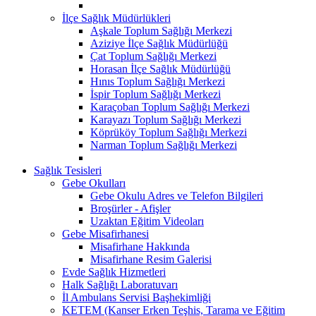
İlçe Sağlık Müdürlükleri
Aşkale Toplum Sağlığı Merkezi
Aziziye İlçe Sağlık Müdürlüğü
Çat Toplum Sağlığı Merkezi
Horasan İlçe Sağlık Müdürlüğü
Hınıs Toplum Sağlığı Merkezi
İspir Toplum Sağlığı Merkezi
Karaçoban Toplum Sağlığı Merkezi
Karayazı Toplum Sağlığı Merkezi
Köprüköy Toplum Sağlığı Merkezi
Narman Toplum Sağlığı Merkezi
Sağlık Tesisleri
Gebe Okulları
Gebe Okulu Adres ve Telefon Bilgileri
Broşürler - Afişler
Uzaktan Eğitim Videoları
Gebe Misafirhanesi
Misafirhane Hakkında
Misafirhane Resim Galerisi
Evde Sağlık Hizmetleri
Halk Sağlığı Laboratuvarı
İl Ambulans Servisi Başhekimliği
KETEM (Kanser Erken Teşhis, Tarama ve Eğitim