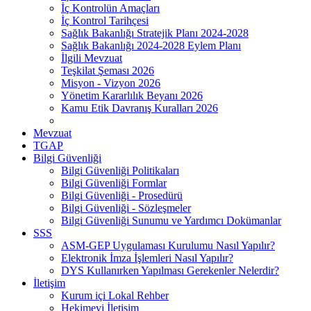
İç Kontrolün Amaçları
İç Kontrol Tarihçesi
Sağlık Bakanlığı Stratejik Planı 2024-2028
Sağlık Bakanlığı 2024-2028 Eylem Planı
İlgili Mevzuat
Teşkilat Şeması 2026
Misyon - Vizyon 2026
Yönetim Kararlılık Beyanı 2026
Kamu Etik Davranış Kuralları 2026
Mevzuat
TGAP
Bilgi Güvenliği
Bilgi Güvenliği Politikaları
Bilgi Güvenliği Formlar
Bilgi Güvenliği - Prosedürü
Bilgi Güvenliği - Sözleşmeler
Bilgi Güvenliği Sunumu ve Yardımcı Dokümanlar
SSS
ASM-GEP Uygulaması Kurulumu Nasıl Yapılır?
Elektronik İmza İşlemleri Nasıl Yapılır?
DYS Kullanırken Yapılması Gerekenler Nelerdir?
İletişim
Kurum içi Lokal Rehber
Hekimevi İletişim