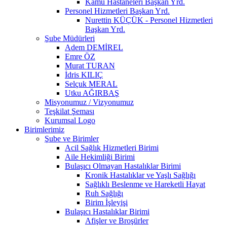
Kamu Hastaneleri Başkan Yrd.
Personel Hizmetleri Başkan Yrd.
Nurettin KÜÇÜK - Personel Hizmetleri
Başkan Yrd.
Şube Müdürleri
Adem DEMİREL
Emre ÖZ
Murat TURAN
İdris KILIÇ
Selçuk MERAL
Utku AĞIRBAŞ
Misyonumuz / Vizyonumuz
Teşkilat Şeması
Kurumsal Logo
Birimlerimiz
Şube ve Birimler
Acil Sağlık Hizmetleri Birimi
Aile Hekimliği Birimi
Bulaşıcı Olmayan Hastalıklar Birimi
Kronik Hastalıklar ve Yaşlı Sağlığı
Sağlıklı Beslenme ve Hareketli Hayat
Ruh Sağlığı
Birim İşleyişi
Bulaşıcı Hastalıklar Birimi
Afişler ve Broşürler