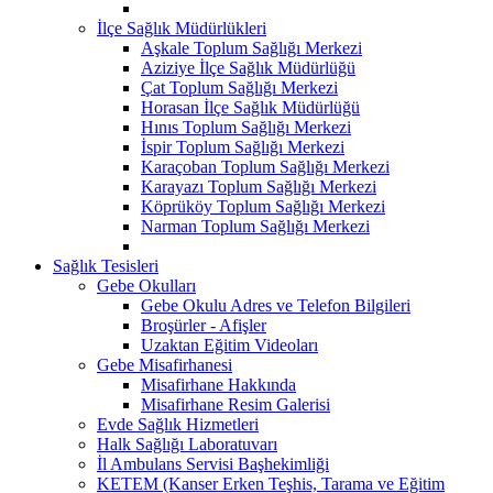
İlçe Sağlık Müdürlükleri
Aşkale Toplum Sağlığı Merkezi
Aziziye İlçe Sağlık Müdürlüğü
Çat Toplum Sağlığı Merkezi
Horasan İlçe Sağlık Müdürlüğü
Hınıs Toplum Sağlığı Merkezi
İspir Toplum Sağlığı Merkezi
Karaçoban Toplum Sağlığı Merkezi
Karayazı Toplum Sağlığı Merkezi
Köprüköy Toplum Sağlığı Merkezi
Narman Toplum Sağlığı Merkezi
Sağlık Tesisleri
Gebe Okulları
Gebe Okulu Adres ve Telefon Bilgileri
Broşürler - Afişler
Uzaktan Eğitim Videoları
Gebe Misafirhanesi
Misafirhane Hakkında
Misafirhane Resim Galerisi
Evde Sağlık Hizmetleri
Halk Sağlığı Laboratuvarı
İl Ambulans Servisi Başhekimliği
KETEM (Kanser Erken Teşhis, Tarama ve Eğitim