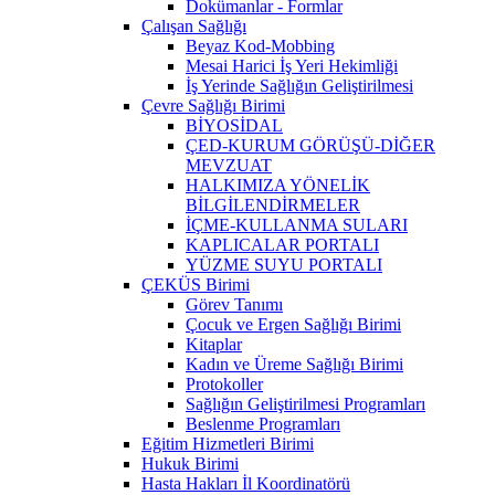
Dokümanlar - Formlar
Çalışan Sağlığı
Beyaz Kod-Mobbing
Mesai Harici İş Yeri Hekimliği
İş Yerinde Sağlığın Geliştirilmesi
Çevre Sağlığı Birimi
BİYOSİDAL
ÇED-KURUM GÖRÜŞÜ-DİĞER
MEVZUAT
HALKIMIZA YÖNELİK
BİLGİLENDİRMELER
İÇME-KULLANMA SULARI
KAPLICALAR PORTALI
YÜZME SUYU PORTALI
ÇEKÜS Birimi
Görev Tanımı
Çocuk ve Ergen Sağlığı Birimi
Kitaplar
Kadın ve Üreme Sağlığı Birimi
Protokoller
Sağlığın Geliştirilmesi Programları
Beslenme Programları
Eğitim Hizmetleri Birimi
Hukuk Birimi
Hasta Hakları İl Koordinatörü