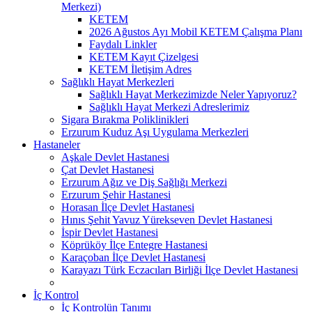
Merkezi)
KETEM
2026 Ağustos Ayı Mobil KETEM Çalışma Planı
Faydalı Linkler
KETEM Kayıt Çizelgesi
KETEM İletişim Adres
Sağlıklı Hayat Merkezleri
Sağlıklı Hayat Merkezimizde Neler Yapıyoruz?
Sağlıklı Hayat Merkezi Adreslerimiz
Sigara Bırakma Poliklinikleri
Erzurum Kuduz Aşı Uygulama Merkezleri
Hastaneler
Aşkale Devlet Hastanesi
Çat Devlet Hastanesi
Erzurum Ağız ve Diş Sağlığı Merkezi
Erzurum Şehir Hastanesi
Horasan İlçe Devlet Hastanesi
Hınıs Şehit Yavuz Yürekseven Devlet Hastanesi
İspir Devlet Hastanesi
Köprüköy İlçe Entegre Hastanesi
Karaçoban İlçe Devlet Hastanesi
Karayazı Türk Eczacıları Birliği İlçe Devlet Hastanesi
İç Kontrol
İç Kontrolün Tanımı