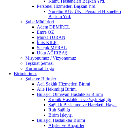
Kamu Hastaneleri Başkan Yrd.
Personel Hizmetleri Başkan Yrd.
Nurettin KÜÇÜK - Personel Hizmetleri
Başkan Yrd.
Şube Müdürleri
Adem DEMİREL
Emre ÖZ
Murat TURAN
İdris KILIÇ
Selçuk MERAL
Utku AĞIRBAŞ
Misyonumuz / Vizyonumuz
Teşkilat Şeması
Kurumsal Logo
Birimlerimiz
Şube ve Birimler
Acil Sağlık Hizmetleri Birimi
Aile Hekimliği Birimi
Bulaşıcı Olmayan Hastalıklar Birimi
Kronik Hastalıklar ve Yaşlı Sağlığı
Sağlıklı Beslenme ve Hareketli Hayat
Ruh Sağlığı
Birim İşleyişi
Bulaşıcı Hastalıklar Birimi
Afişler ve Broşürler