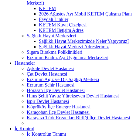
Merkezi)
KETEM
2026 Ağustos Ayı Mobil KETEM Çalışma Planı
Faydalı Linkler
KETEM Kayıt Çizelgesi
KETEM İletişim Adres
Sağlıklı Hayat Merkezleri
Sağlıklı Hayat Merkezimizde Neler Yapıyoruz?
Sağlıklı Hayat Merkezi Adreslerimiz
Sigara Bırakma Poliklinikleri
Erzurum Kuduz Aşı Uygulama Merkezleri
Hastaneler
Aşkale Devlet Hastanesi
Çat Devlet Hastanesi
Erzurum Ağız ve Diş Sağlığı Merkezi
Erzurum Şehir Hastanesi
Horasan İlçe Devlet Hastanesi
Hınıs Şehit Yavuz Yürekseven Devlet Hastanesi
İspir Devlet Hastanesi
Köprüköy İlçe Entegre Hastanesi
Karaçoban İlçe Devlet Hastanesi
Karayazı Türk Eczacıları Birliği İlçe Devlet Hastanesi
İç Kontrol
İç Kontrolün Tanımı