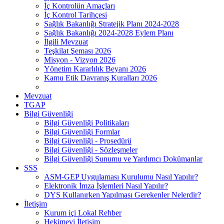
İç Kontrolün Amaçları
İç Kontrol Tarihçesi
Sağlık Bakanlığı Stratejik Planı 2024-2028
Sağlık Bakanlığı 2024-2028 Eylem Planı
İlgili Mevzuat
Teşkilat Şeması 2026
Misyon - Vizyon 2026
Yönetim Kararlılık Beyanı 2026
Kamu Etik Davranış Kuralları 2026
Mevzuat
TGAP
Bilgi Güvenliği
Bilgi Güvenliği Politikaları
Bilgi Güvenliği Formlar
Bilgi Güvenliği - Prosedürü
Bilgi Güvenliği - Sözleşmeler
Bilgi Güvenliği Sunumu ve Yardımcı Dokümanlar
SSS
ASM-GEP Uygulaması Kurulumu Nasıl Yapılır?
Elektronik İmza İşlemleri Nasıl Yapılır?
DYS Kullanırken Yapılması Gerekenler Nelerdir?
İletişim
Kurum içi Lokal Rehber
Hekimevi İletişim