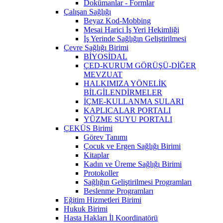
Dokümanlar - Formlar
Çalışan Sağlığı
Beyaz Kod-Mobbing
Mesai Harici İş Yeri Hekimliği
İş Yerinde Sağlığın Geliştirilmesi
Çevre Sağlığı Birimi
BİYOSİDAL
ÇED-KURUM GÖRÜŞÜ-DİĞER
MEVZUAT
HALKIMIZA YÖNELİK
BİLGİLENDİRMELER
İÇME-KULLANMA SULARI
KAPLICALAR PORTALI
YÜZME SUYU PORTALI
ÇEKÜS Birimi
Görev Tanımı
Çocuk ve Ergen Sağlığı Birimi
Kitaplar
Kadın ve Üreme Sağlığı Birimi
Protokoller
Sağlığın Geliştirilmesi Programları
Beslenme Programları
Eğitim Hizmetleri Birimi
Hukuk Birimi
Hasta Hakları İl Koordinatörü