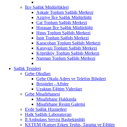
İlçe Sağlık Müdürlükleri
Aşkale Toplum Sağlığı Merkezi
Aziziye İlçe Sağlık Müdürlüğü
Çat Toplum Sağlığı Merkezi
Horasan İlçe Sağlık Müdürlüğü
Hınıs Toplum Sağlığı Merkezi
İspir Toplum Sağlığı Merkezi
Karaçoban Toplum Sağlığı Merkezi
Karayazı Toplum Sağlığı Merkezi
Köprüköy Toplum Sağlığı Merkezi
Narman Toplum Sağlığı Merkezi
Sağlık Tesisleri
Gebe Okulları
Gebe Okulu Adres ve Telefon Bilgileri
Broşürler - Afişler
Uzaktan Eğitim Videoları
Gebe Misafirhanesi
Misafirhane Hakkında
Misafirhane Resim Galerisi
Evde Sağlık Hizmetleri
Halk Sağlığı Laboratuvarı
İl Ambulans Servisi Başhekimliği
KETEM (Kanser Erken Teşhis, Tarama ve Eğitim