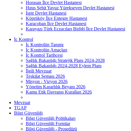
Horasan İlçe Devlet Hastanesi
Hınıs Şehit Yavuz Yürekseven Devlet Hastanesi
İspir Devlet Hastanesi
Köprüköy İlçe Entegre Hastanesi
Karaçoban İlçe Devlet Hastanesi
Karayazı Türk Eczacıları Birliği İlçe Devlet Hastanesi
İç Kontrol
İç Kontrolün Tanımı
İç Kontrolün Amaçları
İç Kontrol Tarihçesi
Sağlık Bakanlığı Stratejik Planı 2024-2028
Sağlık Bakanlığı 2024-2028 Eylem Planı
İlgili Mevzuat
Teşkilat Şeması 2026
Misyon - Vizyon 2026
Yönetim Kararlılık Beyanı 2026
Kamu Etik Davranış Kuralları 2026
Mevzuat
TGAP
Bilgi Güvenliği
Bilgi Güvenliği Politikaları
Bilgi Güvenliği Formlar
Bilgi Güvenliği - Prosedürü