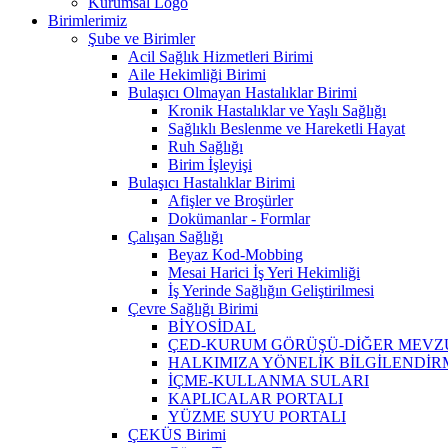
Kurumsal Logo
Birimlerimiz
Şube ve Birimler
Acil Sağlık Hizmetleri Birimi
Aile Hekimliği Birimi
Bulaşıcı Olmayan Hastalıklar Birimi
Kronik Hastalıklar ve Yaşlı Sağlığı
Sağlıklı Beslenme ve Hareketli Hayat
Ruh Sağlığı
Birim İşleyişi
Bulaşıcı Hastalıklar Birimi
Afişler ve Broşürler
Dokümanlar - Formlar
Çalışan Sağlığı
Beyaz Kod-Mobbing
Mesai Harici İş Yeri Hekimliği
İş Yerinde Sağlığın Geliştirilmesi
Çevre Sağlığı Birimi
BİYOSİDAL
ÇED-KURUM GÖRÜŞÜ-DİĞER MEVZ
HALKIMIZA YÖNELİK BİLGİLENDİ
İÇME-KULLANMA SULARI
KAPLICALAR PORTALI
YÜZME SUYU PORTALI
ÇEKÜS Birimi