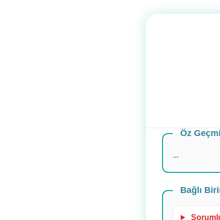
Öz Geçm
...
Bağlı Bir
Sorumlu