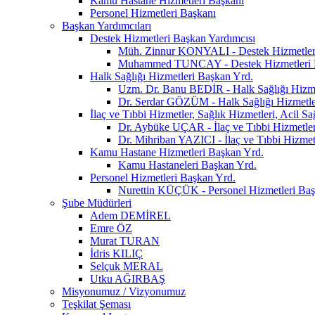
Kamu Hastane Hizmetleri Başkanı
Personel Hizmetleri Başkanı
Başkan Yardımcıları
Destek Hizmetleri Başkan Yardımcısı
Müh. Zinnur KONYALI - Destek Hizmetler
Muhammed TUNCAY - Destek Hizmetleri 
Halk Sağlığı Hizmetleri Başkan Yrd.
Uzm. Dr. Banu BEDİR - Halk Sağlığı Hizme
Dr. Serdar GÖZÜM - Halk Sağlığı Hizmetle
İlaç ve Tıbbi Hizmetler, Sağlık Hizmetleri, Acil S
Dr. Aybüke UÇAR - İlaç ve Tıbbi Hizmetler,
Dr. Mihriban YAZICI - İlaç ve Tıbbi Hizmetl
Kamu Hastane Hizmetleri Başkan Yrd.
Kamu Hastaneleri Başkan Yrd.
Personel Hizmetleri Başkan Yrd.
Nurettin KÜÇÜK - Personel Hizmetleri Baş
Şube Müdürleri
Adem DEMİREL
Emre ÖZ
Murat TURAN
İdris KILIÇ
Selçuk MERAL
Utku AĞIRBAŞ
Misyonumuz / Vizyonumuz
Teşkilat Şeması