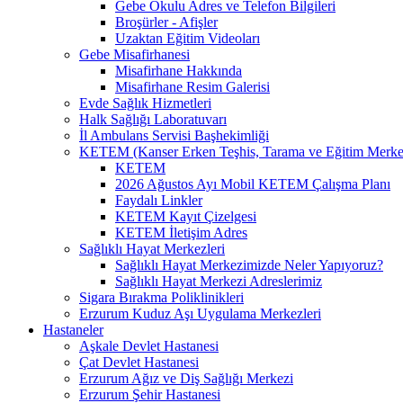
Gebe Okulu Adres ve Telefon Bilgileri
Broşürler - Afişler
Uzaktan Eğitim Videoları
Gebe Misafirhanesi
Misafirhane Hakkında
Misafirhane Resim Galerisi
Evde Sağlık Hizmetleri
Halk Sağlığı Laboratuvarı
İl Ambulans Servisi Başhekimliği
KETEM (Kanser Erken Teşhis, Tarama ve Eğitim Merke
KETEM
2026 Ağustos Ayı Mobil KETEM Çalışma Planı
Faydalı Linkler
KETEM Kayıt Çizelgesi
KETEM İletişim Adres
Sağlıklı Hayat Merkezleri
Sağlıklı Hayat Merkezimizde Neler Yapıyoruz?
Sağlıklı Hayat Merkezi Adreslerimiz
Sigara Bırakma Poliklinikleri
Erzurum Kuduz Aşı Uygulama Merkezleri
Hastaneler
Aşkale Devlet Hastanesi
Çat Devlet Hastanesi
Erzurum Ağız ve Diş Sağlığı Merkezi
Erzurum Şehir Hastanesi