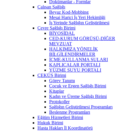
Dokümanlar - Formlar
Çalışan Sağlığı
Beyaz Kod-Mobbing
Mesai Harici İş Yeri Hekimliği
İş Yerinde Sağlığın Geliştirilmesi
Çevre Sağlığı Birimi
BİYOSİDAL
ÇED-KURUM GÖRÜŞÜ-DİĞER
MEVZUAT
HALKIMIZA YÖNELİK
BİLGİLENDİRMELER
İÇME-KULLANMA SULARI
KAPLICALAR PORTALI
YÜZME SUYU PORTALI
ÇEKÜS Birimi
Görev Tanımı
Çocuk ve Ergen Sağlığı Birimi
Kitaplar
Kadın ve Üreme Sağlığı Birimi
Protokoller
Sağlığın Geliştirilmesi Programları
Beslenme Programları
Eğitim Hizmetleri Birimi
Hukuk Birimi
Hasta Hakları İl Koordinatörü