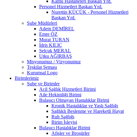
Kamu Hastaneleri Başkan Yrd.
Personel Hizmetleri Başkan Yrd.
Nurettin KÜÇÜK - Personel Hizmetleri
Başkan Yrd.
Şube Müdürleri
Adem DEMİREL
Emre ÖZ
Murat TURAN
İdris KILIÇ
Selçuk MERAL
Utku AĞIRBAŞ
Misyonumuz / Vizyonumuz
Teşkilat Şeması
Kurumsal Logo
Birimlerimiz
Şube ve Birimler
Acil Sağlık Hizmetleri Birimi
Aile Hekimliği Birimi
Bulaşıcı Olmayan Hastalıklar Birimi
Kronik Hastalıklar ve Yaşlı Sağlığı
Sağlıklı Beslenme ve Hareketli Hayat
Ruh Sağlığı
Birim İşleyişi
Bulaşıcı Hastalıklar Birimi
Afişler ve Broşürler