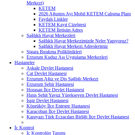
Merkezi)
KETEM
2026 Ağustos Ayı Mobil KETEM Çalışma Planı
Faydalı Linkler
KETEM Kayıt Çizelgesi
KETEM İletişim Adres
Sağlıklı Hayat Merkezleri
Sağlıklı Hayat Merkezimizde Neler Yapıyoruz?
Sağlıklı Hayat Merkezi Adreslerimiz
Sigara Bırakma Poliklinikleri
Erzurum Kuduz Aşı Uygulama Merkezleri
Hastaneler
Aşkale Devlet Hastanesi
Çat Devlet Hastanesi
Erzurum Ağız ve Diş Sağlığı Merkezi
Erzurum Şehir Hastanesi
Horasan İlçe Devlet Hastanesi
Hınıs Şehit Yavuz Yürekseven Devlet Hastanesi
İspir Devlet Hastanesi
Köprüköy İlçe Entegre Hastanesi
Karaçoban İlçe Devlet Hastanesi
Karayazı Türk Eczacıları Birliği İlçe Devlet Hastanesi
İç Kontrol
İç Kontrolün Tanımı