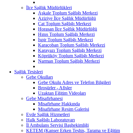
İlçe Sağlık Müdürlükleri
Aşkale Toplum Sağlığı Merkezi
Aziziye İlçe Sağlık Müdürlüğü
Çat Toplum Sağlığı Merkezi
Horasan İlçe Sağlık Müdürlüğü
Hınıs Toplum Sağlığı Merkezi
İspir Toplum Sağlığı Merkezi
Karaçoban Toplum Sağlığı Merkezi
Karayazı Toplum Sağlığı Merkezi
Köprüköy Toplum Sağlığı Merkezi
Narman Toplum Sağlığı Merkezi
Sağlık Tesisleri
Gebe Okulları
Gebe Okulu Adres ve Telefon Bilgileri
Broşürler - Afişler
Uzaktan Eğitim Videoları
Gebe Misafirhanesi
Misafirhane Hakkında
Misafirhane Resim Galerisi
Evde Sağlık Hizmetleri
Halk Sağlığı Laboratuvarı
İl Ambulans Servisi Başhekimliği
KETEM (Kanser Erken Teşhis, Tarama ve Eğitim