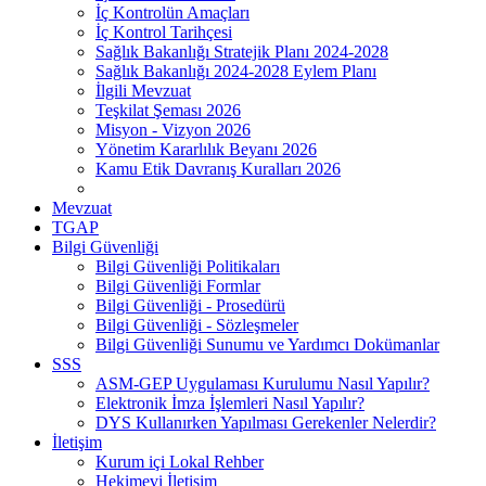
İç Kontrolün Amaçları
İç Kontrol Tarihçesi
Sağlık Bakanlığı Stratejik Planı 2024-2028
Sağlık Bakanlığı 2024-2028 Eylem Planı
İlgili Mevzuat
Teşkilat Şeması 2026
Misyon - Vizyon 2026
Yönetim Kararlılık Beyanı 2026
Kamu Etik Davranış Kuralları 2026
Mevzuat
TGAP
Bilgi Güvenliği
Bilgi Güvenliği Politikaları
Bilgi Güvenliği Formlar
Bilgi Güvenliği - Prosedürü
Bilgi Güvenliği - Sözleşmeler
Bilgi Güvenliği Sunumu ve Yardımcı Dokümanlar
SSS
ASM-GEP Uygulaması Kurulumu Nasıl Yapılır?
Elektronik İmza İşlemleri Nasıl Yapılır?
DYS Kullanırken Yapılması Gerekenler Nelerdir?
İletişim
Kurum içi Lokal Rehber
Hekimevi İletişim