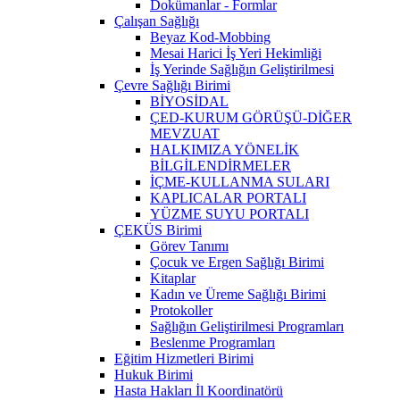
Dokümanlar - Formlar
Çalışan Sağlığı
Beyaz Kod-Mobbing
Mesai Harici İş Yeri Hekimliği
İş Yerinde Sağlığın Geliştirilmesi
Çevre Sağlığı Birimi
BİYOSİDAL
ÇED-KURUM GÖRÜŞÜ-DİĞER
MEVZUAT
HALKIMIZA YÖNELİK
BİLGİLENDİRMELER
İÇME-KULLANMA SULARI
KAPLICALAR PORTALI
YÜZME SUYU PORTALI
ÇEKÜS Birimi
Görev Tanımı
Çocuk ve Ergen Sağlığı Birimi
Kitaplar
Kadın ve Üreme Sağlığı Birimi
Protokoller
Sağlığın Geliştirilmesi Programları
Beslenme Programları
Eğitim Hizmetleri Birimi
Hukuk Birimi
Hasta Hakları İl Koordinatörü