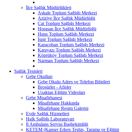
İlçe Sağlık Müdürlükleri
Aşkale Toplum Sağlığı Merkezi
Aziziye İlçe Sağlık Müdürlüğü
Çat Toplum Sağlığı Merkezi
Horasan İlçe Sağlık Müdürlüğü
Hınıs Toplum Sağlığı Merkezi
İspir Toplum Sağlığı Merkezi
Karaçoban Toplum Sağlığı Merkezi
Karayazı Toplum Sağlığı Merkezi
Köprüköy Toplum Sağlığı Merkezi
Narman Toplum Sağlığı Merkezi
Sağlık Tesisleri
Gebe Okulları
Gebe Okulu Adres ve Telefon Bilgileri
Broşürler - Afişler
Uzaktan Eğitim Videoları
Gebe Misafirhanesi
Misafirhane Hakkında
Misafirhane Resim Galerisi
Evde Sağlık Hizmetleri
Halk Sağlığı Laboratuvarı
İl Ambulans Servisi Başhekimliği
KETEM (Kanser Erken Teşhis, Tarama ve Eğitim