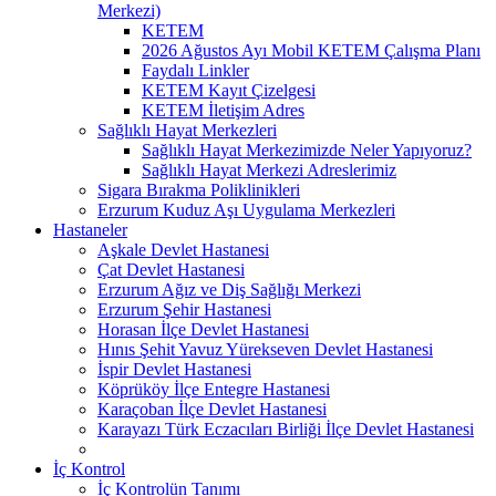
Merkezi)
KETEM
2026 Ağustos Ayı Mobil KETEM Çalışma Planı
Faydalı Linkler
KETEM Kayıt Çizelgesi
KETEM İletişim Adres
Sağlıklı Hayat Merkezleri
Sağlıklı Hayat Merkezimizde Neler Yapıyoruz?
Sağlıklı Hayat Merkezi Adreslerimiz
Sigara Bırakma Poliklinikleri
Erzurum Kuduz Aşı Uygulama Merkezleri
Hastaneler
Aşkale Devlet Hastanesi
Çat Devlet Hastanesi
Erzurum Ağız ve Diş Sağlığı Merkezi
Erzurum Şehir Hastanesi
Horasan İlçe Devlet Hastanesi
Hınıs Şehit Yavuz Yürekseven Devlet Hastanesi
İspir Devlet Hastanesi
Köprüköy İlçe Entegre Hastanesi
Karaçoban İlçe Devlet Hastanesi
Karayazı Türk Eczacıları Birliği İlçe Devlet Hastanesi
İç Kontrol
İç Kontrolün Tanımı