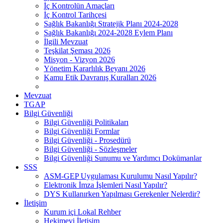
İç Kontrolün Amaçları
İç Kontrol Tarihçesi
Sağlık Bakanlığı Stratejik Planı 2024-2028
Sağlık Bakanlığı 2024-2028 Eylem Planı
İlgili Mevzuat
Teşkilat Şeması 2026
Misyon - Vizyon 2026
Yönetim Kararlılık Beyanı 2026
Kamu Etik Davranış Kuralları 2026
Mevzuat
TGAP
Bilgi Güvenliği
Bilgi Güvenliği Politikaları
Bilgi Güvenliği Formlar
Bilgi Güvenliği - Prosedürü
Bilgi Güvenliği - Sözleşmeler
Bilgi Güvenliği Sunumu ve Yardımcı Dokümanlar
SSS
ASM-GEP Uygulaması Kurulumu Nasıl Yapılır?
Elektronik İmza İşlemleri Nasıl Yapılır?
DYS Kullanırken Yapılması Gerekenler Nelerdir?
İletişim
Kurum içi Lokal Rehber
Hekimevi İletişim