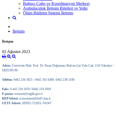
Bağışçı Çağrı ve Koordinasyon Merkezi
Arabuluculuk İletişim Bilgileri ve Yetki
Ölüm Bildirim Sistemi İletişim
İletişim
İletişim
02 Ağustos 2023
Adres:
Üniversite Mah. Prof. Dr. İhsan Doğramacı Bulvarı Çat Yolu Cad. 2/24 Yakutiye /
ERZURUM
Telefon:
0442 234 3925
-
0442 343 4380
-
0442 238 5100
Faks
: 0 442 234 3476
/
0442 234 3918
E-posta:
erzurum@saglik.gov.tr
KEP Adresi:
erzurumism@hs01.kep.tr
UETS Adresi:
35551-71551-74247