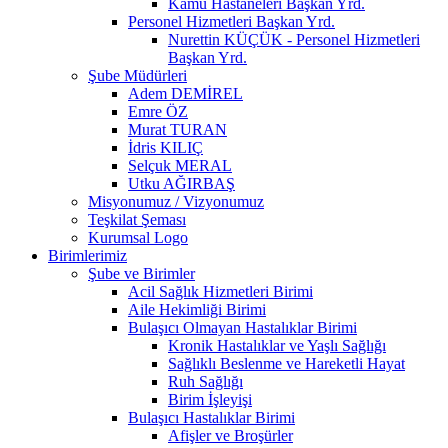
Kamu Hastaneleri Başkan Yrd.
Personel Hizmetleri Başkan Yrd.
Nurettin KÜÇÜK - Personel Hizmetleri
Başkan Yrd.
Şube Müdürleri
Adem DEMİREL
Emre ÖZ
Murat TURAN
İdris KILIÇ
Selçuk MERAL
Utku AĞIRBAŞ
Misyonumuz / Vizyonumuz
Teşkilat Şeması
Kurumsal Logo
Birimlerimiz
Şube ve Birimler
Acil Sağlık Hizmetleri Birimi
Aile Hekimliği Birimi
Bulaşıcı Olmayan Hastalıklar Birimi
Kronik Hastalıklar ve Yaşlı Sağlığı
Sağlıklı Beslenme ve Hareketli Hayat
Ruh Sağlığı
Birim İşleyişi
Bulaşıcı Hastalıklar Birimi
Afişler ve Broşürler