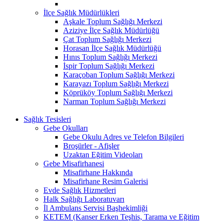
İlçe Sağlık Müdürlükleri
Aşkale Toplum Sağlığı Merkezi
Aziziye İlçe Sağlık Müdürlüğü
Çat Toplum Sağlığı Merkezi
Horasan İlçe Sağlık Müdürlüğü
Hınıs Toplum Sağlığı Merkezi
İspir Toplum Sağlığı Merkezi
Karaçoban Toplum Sağlığı Merkezi
Karayazı Toplum Sağlığı Merkezi
Köprüköy Toplum Sağlığı Merkezi
Narman Toplum Sağlığı Merkezi
Sağlık Tesisleri
Gebe Okulları
Gebe Okulu Adres ve Telefon Bilgileri
Broşürler - Afişler
Uzaktan Eğitim Videoları
Gebe Misafirhanesi
Misafirhane Hakkında
Misafirhane Resim Galerisi
Evde Sağlık Hizmetleri
Halk Sağlığı Laboratuvarı
İl Ambulans Servisi Başhekimliği
KETEM (Kanser Erken Teşhis, Tarama ve Eğitim