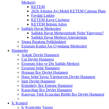
Merkezi)
KETEM
2026 Ağustos Ayı Mobil KETEM Çalışma Planı
Faydalı Linkler
KETEM Kayıt Çizelgesi
KETEM İletişim Adres
Sağlıklı Hayat Merkezleri
Sağlıklı Hayat Merkezimizde Neler Yapıyoruz?
Sağlıklı Hayat Merkezi Adreslerimiz
Sigara Bırakma Poliklinikleri
Erzurum Kuduz Aşı Uygulama Merkezleri
Hastaneler
Aşkale Devlet Hastanesi
Çat Devlet Hastanesi
Erzurum Ağız ve Diş Sağlığı Merkezi
Erzurum Şehir Hastanesi
Horasan İlçe Devlet Hastanesi
Hınıs Şehit Yavuz Yürekseven Devlet Hastanesi
İspir Devlet Hastanesi
Köprüköy İlçe Entegre Hastanesi
Karaçoban İlçe Devlet Hastanesi
Karayazı Türk Eczacıları Birliği İlçe Devlet Hastanesi
İç Kontrol
İç Kontrolün Tanımı