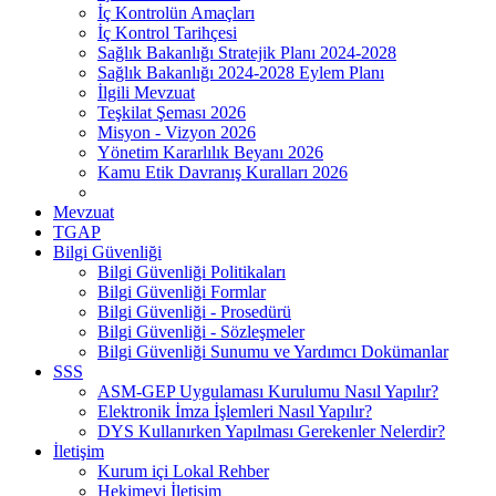
İç Kontrolün Amaçları
İç Kontrol Tarihçesi
Sağlık Bakanlığı Stratejik Planı 2024-2028
Sağlık Bakanlığı 2024-2028 Eylem Planı
İlgili Mevzuat
Teşkilat Şeması 2026
Misyon - Vizyon 2026
Yönetim Kararlılık Beyanı 2026
Kamu Etik Davranış Kuralları 2026
Mevzuat
TGAP
Bilgi Güvenliği
Bilgi Güvenliği Politikaları
Bilgi Güvenliği Formlar
Bilgi Güvenliği - Prosedürü
Bilgi Güvenliği - Sözleşmeler
Bilgi Güvenliği Sunumu ve Yardımcı Dokümanlar
SSS
ASM-GEP Uygulaması Kurulumu Nasıl Yapılır?
Elektronik İmza İşlemleri Nasıl Yapılır?
DYS Kullanırken Yapılması Gerekenler Nelerdir?
İletişim
Kurum içi Lokal Rehber
Hekimevi İletişim