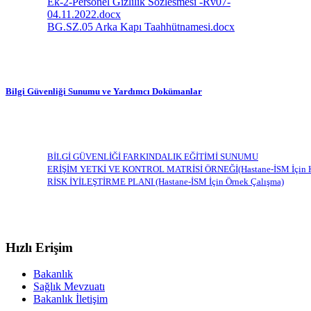
Ek-2-Personel Gizlilik Sözlesmesi -Rv07-
04.11.2022.docx
BG.SZ.05 Arka Kapı Taahhütnamesi.docx
Bilgi Güvenliği Sunumu ve Yardımcı Dokümanlar
BİLGİ GÜVENLİĞİ FARKINDALIK EĞİTİMİ SUNUMU
ERİŞİM YETKİ VE KONTROL MATRİSİ ÖRNEĞİ(Hastane-İSM İçin Kulla
RİSK İYİLEŞTİRME PLANI (Hastane-İSM İçin Örnek Çalışma)
Hızlı Erişim
Bakanlık
Sağlık Mevzuatı
Bakanlık İletişim