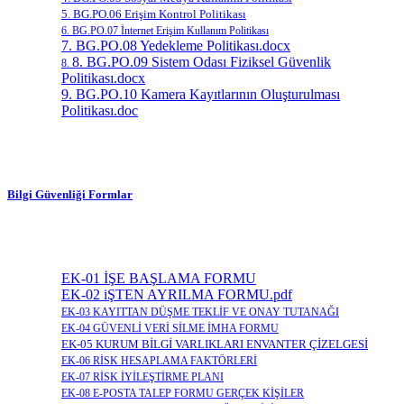
5. BG.PO.06 Erişim Kontrol Politikası
6. BG.PO.07 İnternet Erişim Kullanım Politikası
7. BG.PO.08 Yedekleme Politikası.docx
8. BG.PO.09 Sistem Odası Fiziksel Güvenlik
8.
Politikası.docx
9. BG.PO.10 Kamera Kayıtlarının Oluşturulması
Politikası.doc
Bilgi Güvenliği Formlar
EK-01 İŞE BAŞLAMA FORMU
EK-02 iŞTEN AYRILMA FORMU.pdf
EK-03 KAYITTAN DÜŞME TEKLİF VE ONAY TUTANAĞI
EK-04 GÜVENLİ VERİ SİLME İMHA FORMU
EK-05 KURUM BİLGİ VARLIKLARI ENVANTER ÇİZELGESİ
EK-06 RİSK HESAPLAMA FAKTÖRLERİ
EK-07 RİSK İYİLEŞTİRME PLANI
EK-08 E-POSTA TALEP FORMU GERÇEK KİŞİLER