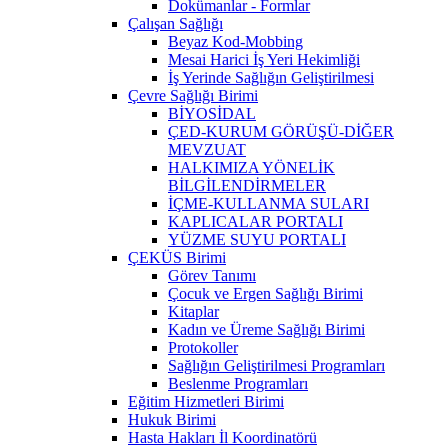
Dokümanlar - Formlar
Çalışan Sağlığı
Beyaz Kod-Mobbing
Mesai Harici İş Yeri Hekimliği
İş Yerinde Sağlığın Geliştirilmesi
Çevre Sağlığı Birimi
BİYOSİDAL
ÇED-KURUM GÖRÜŞÜ-DİĞER
MEVZUAT
HALKIMIZA YÖNELİK
BİLGİLENDİRMELER
İÇME-KULLANMA SULARI
KAPLICALAR PORTALI
YÜZME SUYU PORTALI
ÇEKÜS Birimi
Görev Tanımı
Çocuk ve Ergen Sağlığı Birimi
Kitaplar
Kadın ve Üreme Sağlığı Birimi
Protokoller
Sağlığın Geliştirilmesi Programları
Beslenme Programları
Eğitim Hizmetleri Birimi
Hukuk Birimi
Hasta Hakları İl Koordinatörü