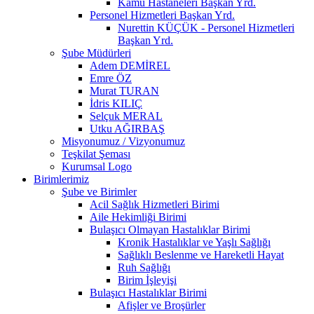
Kamu Hastaneleri Başkan Yrd.
Personel Hizmetleri Başkan Yrd.
Nurettin KÜÇÜK - Personel Hizmetleri
Başkan Yrd.
Şube Müdürleri
Adem DEMİREL
Emre ÖZ
Murat TURAN
İdris KILIÇ
Selçuk MERAL
Utku AĞIRBAŞ
Misyonumuz / Vizyonumuz
Teşkilat Şeması
Kurumsal Logo
Birimlerimiz
Şube ve Birimler
Acil Sağlık Hizmetleri Birimi
Aile Hekimliği Birimi
Bulaşıcı Olmayan Hastalıklar Birimi
Kronik Hastalıklar ve Yaşlı Sağlığı
Sağlıklı Beslenme ve Hareketli Hayat
Ruh Sağlığı
Birim İşleyişi
Bulaşıcı Hastalıklar Birimi
Afişler ve Broşürler