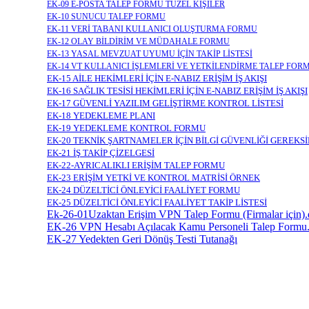
EK-09 E-POSTA TALEP FORMU TÜZEL KİŞİLER
EK-10 SUNUCU TALEP FORMU
EK-11 VERİ TABANI KULLANICI OLUŞTURMA FORMU
EK-12 OLAY BİLDİRİM VE MÜDAHALE FORMU
EK-13 YASAL MEVZUAT UYUMU İÇİN TAKİP LİSTESİ
EK-14 VT KULLANICI İŞLEMLERİ VE YETKİLENDİRME TALEP FOR
EK-15 AİLE HEKİMLERİ İÇİN E-NABIZ ERİŞİM İŞ AKIŞI
EK-16 SAĞLIK TESİSİ HEKİMLERİ İÇİN E-NABIZ ERİŞİM İŞ AKIŞI
EK-17 GÜVENLİ YAZILIM GELİŞTİRME KONTROL LİSTESİ
EK-18 YEDEKLEME PLANI
EK-19 YEDEKLEME KONTROL FORMU
EK-20 TEKNİK ŞARTNAMELER İÇİN BİLGİ GÜVENLİĞİ GEREKS
EK-21 İŞ TAKİP ÇİZELGESİ
EK-22-AYRICALIKLI ERİŞİM TALEP FORMU
EK-23 ERİŞİM YETKİ VE KONTROL MATRİSİ ÖRNEK
EK-24 DÜZELTİCİ ÖNLEYİCİ FAALİYET FORMU
EK-25 DÜZELTİCİ ÖNLEYİCİ FAALİYET TAKİP LİSTESİ
Ek-26-01Uzaktan Erişim VPN Talep Formu (Firmalar için)
EK-26 VPN Hesabı Açılacak Kamu Personeli Talep Formu
EK-27 Yedekten Geri Dönüş Testi Tutanağı