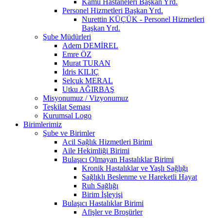
Kamu Hastaneleri Başkan Yrd.
Personel Hizmetleri Başkan Yrd.
Nurettin KÜÇÜK - Personel Hizmetleri
Başkan Yrd.
Şube Müdürleri
Adem DEMİREL
Emre ÖZ
Murat TURAN
İdris KILIÇ
Selçuk MERAL
Utku AĞIRBAŞ
Misyonumuz / Vizyonumuz
Teşkilat Şeması
Kurumsal Logo
Birimlerimiz
Şube ve Birimler
Acil Sağlık Hizmetleri Birimi
Aile Hekimliği Birimi
Bulaşıcı Olmayan Hastalıklar Birimi
Kronik Hastalıklar ve Yaşlı Sağlığı
Sağlıklı Beslenme ve Hareketli Hayat
Ruh Sağlığı
Birim İşleyişi
Bulaşıcı Hastalıklar Birimi
Afişler ve Broşürler