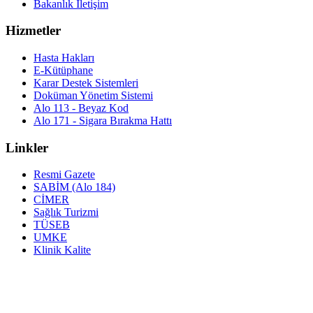
Bakanlık İletişim
Hizmetler
Hasta Hakları
E-Kütüphane
Karar Destek Sistemleri
Doküman Yönetim Sistemi
Alo 113 - Beyaz Kod
Alo 171 - Sigara Bırakma Hattı
Linkler
Resmi Gazete
SABİM (Alo 184)
CİMER
Sağlık Turizmi
TÜSEB
UMKE
Klinik Kalite