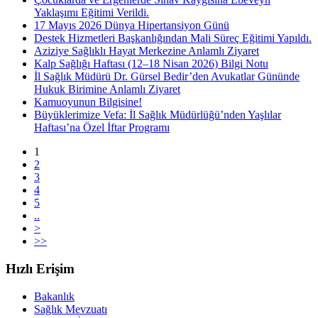
Yaklaşımı Eğitimi Verildi.
17 Mayıs 2026 Dünya Hipertansiyon Günü
Destek Hizmetleri Başkanlığından Mali Süreç Eğitimi Yapıldı.
Aziziye Sağlıklı Hayat Merkezine Anlamlı Ziyaret
Kalp Sağlığı Haftası (12–18 Nisan 2026) Bilgi Notu
İl Sağlık Müdürü Dr. Gürsel Bedir’den Avukatlar Gününde
Hukuk Birimine Anlamlı Ziyaret
Kamuoyunun Bilgisine!
Büyüklerimize Vefa: İl Sağlık Müdürlüğü’nden Yaşlılar
Haftası’na Özel İftar Programı
1
2
3
4
5
..
>
>>
Hızlı Erişim
Bakanlık
Sağlık Mevzuatı