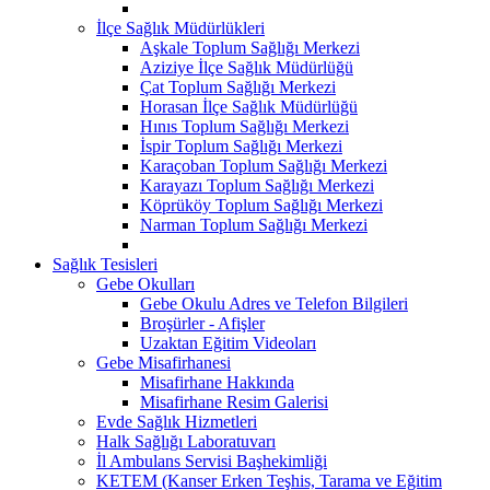
İlçe Sağlık Müdürlükleri
Aşkale Toplum Sağlığı Merkezi
Aziziye İlçe Sağlık Müdürlüğü
Çat Toplum Sağlığı Merkezi
Horasan İlçe Sağlık Müdürlüğü
Hınıs Toplum Sağlığı Merkezi
İspir Toplum Sağlığı Merkezi
Karaçoban Toplum Sağlığı Merkezi
Karayazı Toplum Sağlığı Merkezi
Köprüköy Toplum Sağlığı Merkezi
Narman Toplum Sağlığı Merkezi
Sağlık Tesisleri
Gebe Okulları
Gebe Okulu Adres ve Telefon Bilgileri
Broşürler - Afişler
Uzaktan Eğitim Videoları
Gebe Misafirhanesi
Misafirhane Hakkında
Misafirhane Resim Galerisi
Evde Sağlık Hizmetleri
Halk Sağlığı Laboratuvarı
İl Ambulans Servisi Başhekimliği
KETEM (Kanser Erken Teşhis, Tarama ve Eğitim