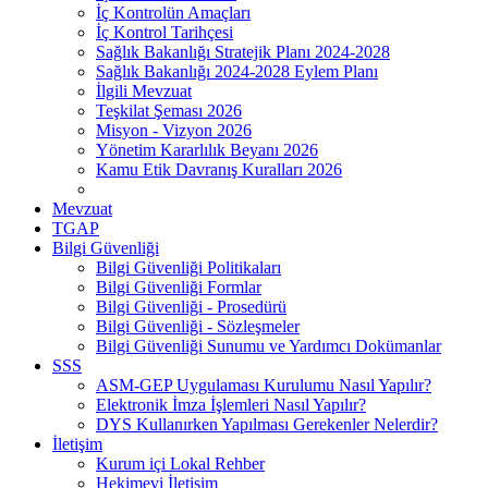
İç Kontrolün Amaçları
İç Kontrol Tarihçesi
Sağlık Bakanlığı Stratejik Planı 2024-2028
Sağlık Bakanlığı 2024-2028 Eylem Planı
İlgili Mevzuat
Teşkilat Şeması 2026
Misyon - Vizyon 2026
Yönetim Kararlılık Beyanı 2026
Kamu Etik Davranış Kuralları 2026
Mevzuat
TGAP
Bilgi Güvenliği
Bilgi Güvenliği Politikaları
Bilgi Güvenliği Formlar
Bilgi Güvenliği - Prosedürü
Bilgi Güvenliği - Sözleşmeler
Bilgi Güvenliği Sunumu ve Yardımcı Dokümanlar
SSS
ASM-GEP Uygulaması Kurulumu Nasıl Yapılır?
Elektronik İmza İşlemleri Nasıl Yapılır?
DYS Kullanırken Yapılması Gerekenler Nelerdir?
İletişim
Kurum içi Lokal Rehber
Hekimevi İletişim