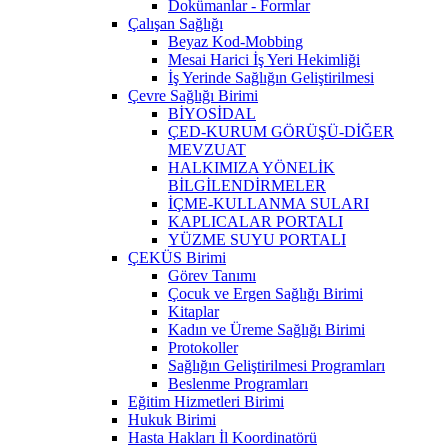
Dokümanlar - Formlar
Çalışan Sağlığı
Beyaz Kod-Mobbing
Mesai Harici İş Yeri Hekimliği
İş Yerinde Sağlığın Geliştirilmesi
Çevre Sağlığı Birimi
BİYOSİDAL
ÇED-KURUM GÖRÜŞÜ-DİĞER
MEVZUAT
HALKIMIZA YÖNELİK
BİLGİLENDİRMELER
İÇME-KULLANMA SULARI
KAPLICALAR PORTALI
YÜZME SUYU PORTALI
ÇEKÜS Birimi
Görev Tanımı
Çocuk ve Ergen Sağlığı Birimi
Kitaplar
Kadın ve Üreme Sağlığı Birimi
Protokoller
Sağlığın Geliştirilmesi Programları
Beslenme Programları
Eğitim Hizmetleri Birimi
Hukuk Birimi
Hasta Hakları İl Koordinatörü