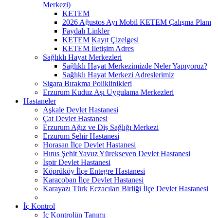
Merkezi)
KETEM
2026 Ağustos Ayı Mobil KETEM Çalışma Planı
Faydalı Linkler
KETEM Kayıt Çizelgesi
KETEM İletişim Adres
Sağlıklı Hayat Merkezleri
Sağlıklı Hayat Merkezimizde Neler Yapıyoruz?
Sağlıklı Hayat Merkezi Adreslerimiz
Sigara Bırakma Poliklinikleri
Erzurum Kuduz Aşı Uygulama Merkezleri
Hastaneler
Aşkale Devlet Hastanesi
Çat Devlet Hastanesi
Erzurum Ağız ve Diş Sağlığı Merkezi
Erzurum Şehir Hastanesi
Horasan İlçe Devlet Hastanesi
Hınıs Şehit Yavuz Yürekseven Devlet Hastanesi
İspir Devlet Hastanesi
Köprüköy İlçe Entegre Hastanesi
Karaçoban İlçe Devlet Hastanesi
Karayazı Türk Eczacıları Birliği İlçe Devlet Hastanesi
İç Kontrol
İç Kontrolün Tanımı