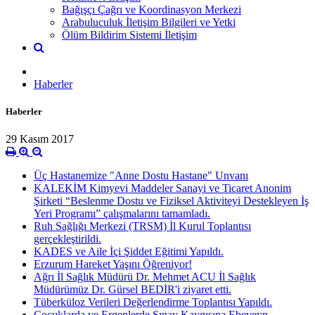
Bağışçı Çağrı ve Koordinasyon Merkezi
Arabuluculuk İletişim Bilgileri ve Yetki
Ölüm Bildirim Sistemi İletişim
Haberler
Haberler
29 Kasım 2017
Üç Hastanemize "Anne Dostu Hastane" Unvanı
KALEKİM Kimyevi Maddeler Sanayi ve Ticaret Anonim
Şirketi “Beslenme Dostu ve Fiziksel Aktiviteyi Destekleyen İş
Yeri Programı” çalışmalarını tamamladı.
Ruh Sağlığı Merkezi (TRSM) İl Kurul Toplantısı
gerçekleştirildi.
KADES ve Aile İçi Şiddet Eğitimi Yapıldı.
Erzurum Hareket Yaşını Öğreniyor!
Ağrı İl Sağlık Müdürü Dr. Mehmet ACU İl Sağlık
Müdürümüz Dr. Gürsel BEDİR'i ziyaret etti.
Tüberküloz Verileri Değerlendirme Toplantısı Yapıldı.
Çocuklarda ve Ergenlerde Sınav Kaygısına Ebeveyn