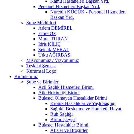
Kamu Hastaneleri Başkan Yrd.
Personel Hizmetleri Başkan Yrd.
Nurettin KÜÇÜK - Personel Hizmetleri
Başkan Yrd.
Şube Müdürleri
Adem DEMİREL
Emre ÖZ
Murat TURAN
İdris KILIÇ
Selçuk MERAL
Utku AĞIRBAŞ
Misyonumuz / Vizyonumuz
Teşkilat Şeması
Kurumsal Logo
Birimlerimiz
Şube ve Birimler
Acil Sağlık Hizmetleri Birimi
Aile Hekimliği Birimi
Bulaşıcı Olmayan Hastalıklar Birimi
Kronik Hastalıklar ve Yaşlı Sağlığı
Sağlıklı Beslenme ve Hareketli Hayat
Ruh Sağlığı
Birim İşleyişi
Bulaşıcı Hastalıklar Birimi
Afişler ve Broşürler