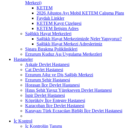
Merkezi)
KETEM
2026 Ağustos Ayı Mobil KETEM Çalışma Planı
Faydalı Linkler
KETEM Kayıt Çizelgesi
KETEM İletişim Adres
Sağlıklı Hayat Merkezleri
Sağlıklı Hayat Merkezimizde Neler Yapıyoruz?
Sağlıklı Hayat Merkezi Adreslerimiz
Sigara Bırakma Poliklinikleri
Erzurum Kuduz Aşı Uygulama Merkezleri
Hastaneler
Aşkale Devlet Hastanesi
Çat Devlet Hastanesi
Erzurum Ağız ve Diş Sağlığı Merkezi
Erzurum Şehir Hastanesi
Horasan İlçe Devlet Hastanesi
Hınıs Şehit Yavuz Yürekseven Devlet Hastanesi
İspir Devlet Hastanesi
Köprüköy İlçe Entegre Hastanesi
Karaçoban İlçe Devlet Hastanesi
Karayazı Türk Eczacıları Birliği İlçe Devlet Hastanesi
İç Kontrol
İç Kontrolün Tanımı