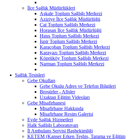
İlçe Sağlık Müdürlükleri
Aşkale Toplum Sağlığı Merkezi
Aziziye İlçe Sağlık Müdürlüğü
Çat Toplum Sağlığı Merkezi
Horasan İlçe Sağlık Müdürlüğü
Hınıs Toplum Sağlığı Merkezi
İspir Toplum Sağlığı Merkezi
Karaçoban Toplum Sağlığı Merkezi
Karayazı Toplum Sağlığı Merkezi
Köprüköy Toplum Sağlığı Merkezi
Narman Toplum Sağlığı Merkezi
Sağlık Tesisleri
Gebe Okulları
Gebe Okulu Adres ve Telefon Bilgileri
Broşürler - Afişler
Uzaktan Eğitim Videoları
Gebe Misafirhanesi
Misafirhane Hakkında
Misafirhane Resim Galerisi
Evde Sağlık Hizmetleri
Halk Sağlığı Laboratuvarı
İl Ambulans Servisi Başhekimliği
KETEM (Kanser Erken Teşhis, Tarama ve Eğitim