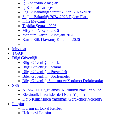
İç Kontrolün Amaçları
İç Kontrol Tarihçesi
Sağlık Bakanlığı Stratejik Planı 2024-2028
Sağlık Bakanlığı 2024-2028 Eylem Planı
İlgili Mevzuat
Teşkilat Şeması 2026
Misyon - Vizyon 2026
Yönetim Kararlılık Beyanı 2026
Kamu Etik Davranış Kuralları 2026
Mevzuat
TGAP
Bilgi Güvenliği
Bilgi Güvenliği Politikaları
Bilgi Güvenliği Formlar
Bilgi Güvenliği - Prosedürü
Bilgi Güvenliği - Sözleşmeler
Bilgi Güvenliği Sunumu ve Yardımcı Dokümanlar
SSS
ASM-GEP Uygulaması Kurulumu Nasıl Yapılır?
Elektronik İmza İşlemleri Nasıl Yapılır?
DYS Kullanırken Yapılması Gerekenler Nelerdir?
İletişim
Kurum içi Lokal Rehber
Hekimevi İletişim