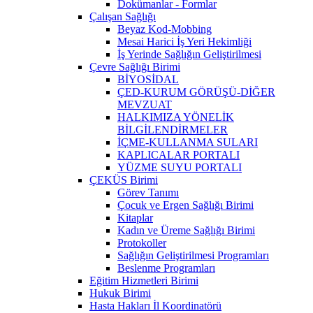
Dokümanlar - Formlar
Çalışan Sağlığı
Beyaz Kod-Mobbing
Mesai Harici İş Yeri Hekimliği
İş Yerinde Sağlığın Geliştirilmesi
Çevre Sağlığı Birimi
BİYOSİDAL
ÇED-KURUM GÖRÜŞÜ-DİĞER
MEVZUAT
HALKIMIZA YÖNELİK
BİLGİLENDİRMELER
İÇME-KULLANMA SULARI
KAPLICALAR PORTALI
YÜZME SUYU PORTALI
ÇEKÜS Birimi
Görev Tanımı
Çocuk ve Ergen Sağlığı Birimi
Kitaplar
Kadın ve Üreme Sağlığı Birimi
Protokoller
Sağlığın Geliştirilmesi Programları
Beslenme Programları
Eğitim Hizmetleri Birimi
Hukuk Birimi
Hasta Hakları İl Koordinatörü