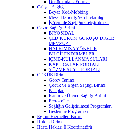
Dokümanlar - Formlar
Çalışan Sağlığı
Beyaz Kod-Mobbing
Mesai Harici İş Yeri Hekimliği
İş Yerinde Sağlığın Geliştirilmesi
Çevre Sağlığı Birimi
BİYOSİDAL
ÇED-KURUM GÖRÜŞÜ-DİĞER
MEVZUAT
HALKIMIZA YÖNELİK
BİLGİLENDİRMELER
İÇME-KULLANMA SULARI
KAPLICALAR PORTALI
YÜZME SUYU PORTALI
ÇEKÜS Birimi
Görev Tanımı
Çocuk ve Ergen Sağlığı Birimi
Kitaplar
Kadın ve Üreme Sağlığı Birimi
Protokoller
Sağlığın Geliştirilmesi Programları
Beslenme Programları
Eğitim Hizmetleri Birimi
Hukuk Birimi
Hasta Hakları İl Koordinatörü