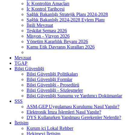
İç Kontrolün Amaçları
İç Kontrol Tarihçesi
Sağlık Bakanlığı Stratejik Planı 2024-2028
Sağlık Bakanlığı 2024-2028 Eylem Planı
İlgili Mevzuat
Teşkilat Şeması 2026
Misyon - Vizyon 2026
Yönetim Kararlılık Beyanı 2026
Kamu Etik Davranış Kuralları 2026
Mevzuat
TGAP
Bilgi Güvenliği
Bilgi Güvenliği Politikaları
Bilgi Güvenliği Formlar
Bilgi Güvenliği - Prosedürü
Bilgi Güvenliği - Sözleşmeler
Bilgi Güvenliği Sunumu ve Yardımcı Dokümanlar
SSS
ASM-GEP Uygulaması Kurulumu Nasıl Yapılır?
Elektronik İmza İşlemleri Nasıl Yapılır?
DYS Kullanırken Yapılması Gerekenler Nelerdir?
İletişim
Kurum içi Lokal Rehber
Hekimevi İletişim