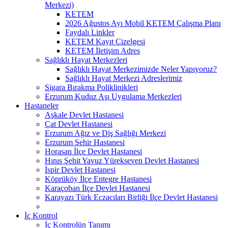
Merkezi)
KETEM
2026 Ağustos Ayı Mobil KETEM Çalışma Planı
Faydalı Linkler
KETEM Kayıt Çizelgesi
KETEM İletişim Adres
Sağlıklı Hayat Merkezleri
Sağlıklı Hayat Merkezimizde Neler Yapıyoruz?
Sağlıklı Hayat Merkezi Adreslerimiz
Sigara Bırakma Poliklinikleri
Erzurum Kuduz Aşı Uygulama Merkezleri
Hastaneler
Aşkale Devlet Hastanesi
Çat Devlet Hastanesi
Erzurum Ağız ve Diş Sağlığı Merkezi
Erzurum Şehir Hastanesi
Horasan İlçe Devlet Hastanesi
Hınıs Şehit Yavuz Yürekseven Devlet Hastanesi
İspir Devlet Hastanesi
Köprüköy İlçe Entegre Hastanesi
Karaçoban İlçe Devlet Hastanesi
Karayazı Türk Eczacıları Birliği İlçe Devlet Hastanesi
İç Kontrol
İç Kontrolün Tanımı