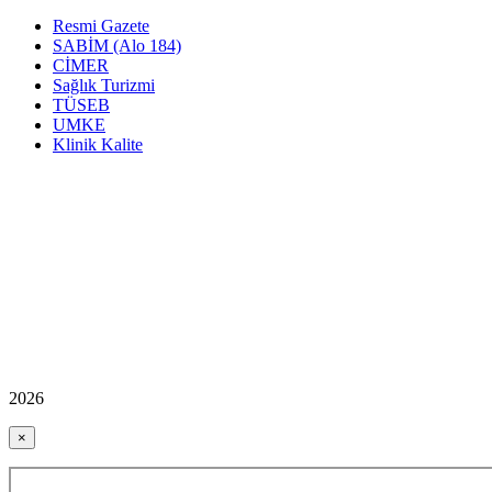
Resmi Gazete
SABİM (Alo 184)
CİMER
Sağlık Turizmi
TÜSEB
UMKE
Klinik Kalite
2026
×