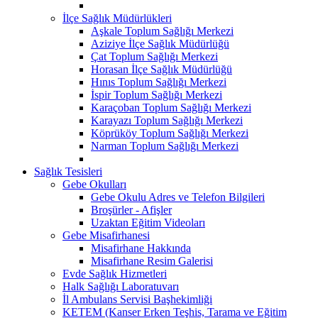
İlçe Sağlık Müdürlükleri
Aşkale Toplum Sağlığı Merkezi
Aziziye İlçe Sağlık Müdürlüğü
Çat Toplum Sağlığı Merkezi
Horasan İlçe Sağlık Müdürlüğü
Hınıs Toplum Sağlığı Merkezi
İspir Toplum Sağlığı Merkezi
Karaçoban Toplum Sağlığı Merkezi
Karayazı Toplum Sağlığı Merkezi
Köprüköy Toplum Sağlığı Merkezi
Narman Toplum Sağlığı Merkezi
Sağlık Tesisleri
Gebe Okulları
Gebe Okulu Adres ve Telefon Bilgileri
Broşürler - Afişler
Uzaktan Eğitim Videoları
Gebe Misafirhanesi
Misafirhane Hakkında
Misafirhane Resim Galerisi
Evde Sağlık Hizmetleri
Halk Sağlığı Laboratuvarı
İl Ambulans Servisi Başhekimliği
KETEM (Kanser Erken Teşhis, Tarama ve Eğitim