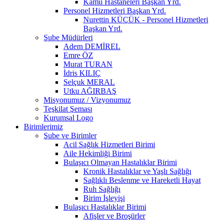
Kamu Hastaneleri Başkan Yrd.
Personel Hizmetleri Başkan Yrd.
Nurettin KÜÇÜK - Personel Hizmetleri
Başkan Yrd.
Şube Müdürleri
Adem DEMİREL
Emre ÖZ
Murat TURAN
İdris KILIÇ
Selçuk MERAL
Utku AĞIRBAŞ
Misyonumuz / Vizyonumuz
Teşkilat Şeması
Kurumsal Logo
Birimlerimiz
Şube ve Birimler
Acil Sağlık Hizmetleri Birimi
Aile Hekimliği Birimi
Bulaşıcı Olmayan Hastalıklar Birimi
Kronik Hastalıklar ve Yaşlı Sağlığı
Sağlıklı Beslenme ve Hareketli Hayat
Ruh Sağlığı
Birim İşleyişi
Bulaşıcı Hastalıklar Birimi
Afişler ve Broşürler