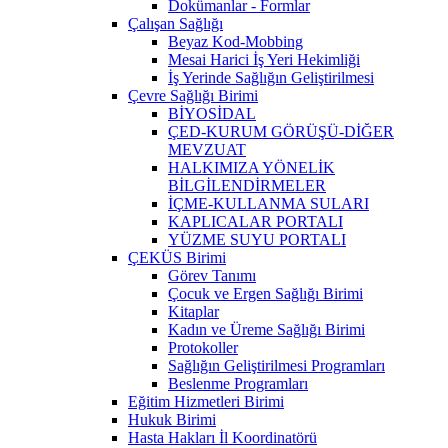
Dokümanlar - Formlar
Çalışan Sağlığı
Beyaz Kod-Mobbing
Mesai Harici İş Yeri Hekimliği
İş Yerinde Sağlığın Geliştirilmesi
Çevre Sağlığı Birimi
BİYOSİDAL
ÇED-KURUM GÖRÜŞÜ-DİĞER
MEVZUAT
HALKIMIZA YÖNELİK
BİLGİLENDİRMELER
İÇME-KULLANMA SULARI
KAPLICALAR PORTALI
YÜZME SUYU PORTALI
ÇEKÜS Birimi
Görev Tanımı
Çocuk ve Ergen Sağlığı Birimi
Kitaplar
Kadın ve Üreme Sağlığı Birimi
Protokoller
Sağlığın Geliştirilmesi Programları
Beslenme Programları
Eğitim Hizmetleri Birimi
Hukuk Birimi
Hasta Hakları İl Koordinatörü