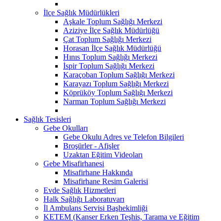
İlçe Sağlık Müdürlükleri
Aşkale Toplum Sağlığı Merkezi
Aziziye İlçe Sağlık Müdürlüğü
Çat Toplum Sağlığı Merkezi
Horasan İlçe Sağlık Müdürlüğü
Hınıs Toplum Sağlığı Merkezi
İspir Toplum Sağlığı Merkezi
Karaçoban Toplum Sağlığı Merkezi
Karayazı Toplum Sağlığı Merkezi
Köprüköy Toplum Sağlığı Merkezi
Narman Toplum Sağlığı Merkezi
Sağlık Tesisleri
Gebe Okulları
Gebe Okulu Adres ve Telefon Bilgileri
Broşürler - Afişler
Uzaktan Eğitim Videoları
Gebe Misafirhanesi
Misafirhane Hakkında
Misafirhane Resim Galerisi
Evde Sağlık Hizmetleri
Halk Sağlığı Laboratuvarı
İl Ambulans Servisi Başhekimliği
KETEM (Kanser Erken Teşhis, Tarama ve Eğitim