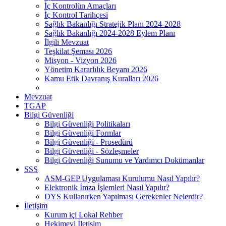
İç Kontrolün Amaçları
İç Kontrol Tarihçesi
Sağlık Bakanlığı Stratejik Planı 2024-2028
Sağlık Bakanlığı 2024-2028 Eylem Planı
İlgili Mevzuat
Teşkilat Şeması 2026
Misyon - Vizyon 2026
Yönetim Kararlılık Beyanı 2026
Kamu Etik Davranış Kuralları 2026
Mevzuat
TGAP
Bilgi Güvenliği
Bilgi Güvenliği Politikaları
Bilgi Güvenliği Formlar
Bilgi Güvenliği - Prosedürü
Bilgi Güvenliği - Sözleşmeler
Bilgi Güvenliği Sunumu ve Yardımcı Dokümanlar
SSS
ASM-GEP Uygulaması Kurulumu Nasıl Yapılır?
Elektronik İmza İşlemleri Nasıl Yapılır?
DYS Kullanırken Yapılması Gerekenler Nelerdir?
İletişim
Kurum içi Lokal Rehber
Hekimevi İletişim