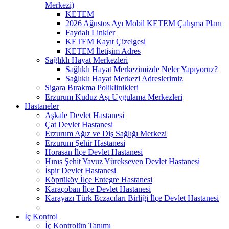
Merkezi)
KETEM
2026 Ağustos Ayı Mobil KETEM Çalışma Planı
Faydalı Linkler
KETEM Kayıt Çizelgesi
KETEM İletişim Adres
Sağlıklı Hayat Merkezleri
Sağlıklı Hayat Merkezimizde Neler Yapıyoruz?
Sağlıklı Hayat Merkezi Adreslerimiz
Sigara Bırakma Poliklinikleri
Erzurum Kuduz Aşı Uygulama Merkezleri
Hastaneler
Aşkale Devlet Hastanesi
Çat Devlet Hastanesi
Erzurum Ağız ve Diş Sağlığı Merkezi
Erzurum Şehir Hastanesi
Horasan İlçe Devlet Hastanesi
Hınıs Şehit Yavuz Yürekseven Devlet Hastanesi
İspir Devlet Hastanesi
Köprüköy İlçe Entegre Hastanesi
Karaçoban İlçe Devlet Hastanesi
Karayazı Türk Eczacıları Birliği İlçe Devlet Hastanesi
İç Kontrol
İç Kontrolün Tanımı