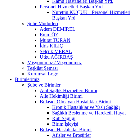
Kamu Hastaneleri Başkan Yrd.
Personel Hizmetleri Başkan Yrd.
Nurettin KÜÇÜK - Personel Hizmetleri
Başkan Yrd.
Şube Müdürleri
Adem DEMİREL
Emre ÖZ
Murat TURAN
İdris KILIÇ
Selçuk MERAL
Utku AĞIRBAŞ
Misyonumuz / Vizyonumuz
Teşkilat Şeması
Kurumsal Logo
Birimlerimiz
Şube ve Birimler
Acil Sağlık Hizmetleri Birimi
Aile Hekimliği Birimi
Bulaşıcı Olmayan Hastalıklar Birimi
Kronik Hastalıklar ve Yaşlı Sağlığı
Sağlıklı Beslenme ve Hareketli Hayat
Ruh Sağlığı
Birim İşleyişi
Bulaşıcı Hastalıklar Birimi
Afişler ve Broşürler