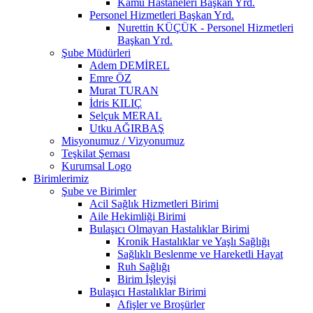
Kamu Hastaneleri Başkan Yrd.
Personel Hizmetleri Başkan Yrd.
Nurettin KÜÇÜK - Personel Hizmetleri
Başkan Yrd.
Şube Müdürleri
Adem DEMİREL
Emre ÖZ
Murat TURAN
İdris KILIÇ
Selçuk MERAL
Utku AĞIRBAŞ
Misyonumuz / Vizyonumuz
Teşkilat Şeması
Kurumsal Logo
Birimlerimiz
Şube ve Birimler
Acil Sağlık Hizmetleri Birimi
Aile Hekimliği Birimi
Bulaşıcı Olmayan Hastalıklar Birimi
Kronik Hastalıklar ve Yaşlı Sağlığı
Sağlıklı Beslenme ve Hareketli Hayat
Ruh Sağlığı
Birim İşleyişi
Bulaşıcı Hastalıklar Birimi
Afişler ve Broşürler