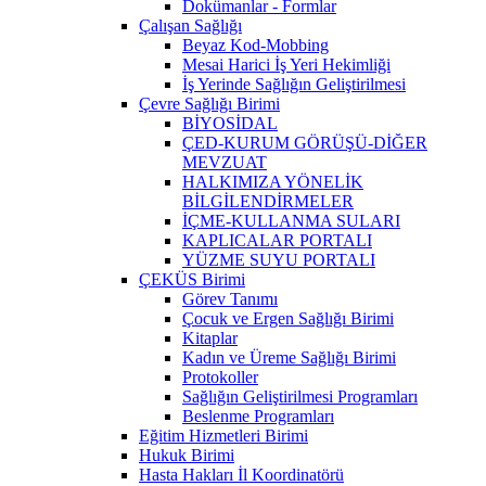
Dokümanlar - Formlar
Çalışan Sağlığı
Beyaz Kod-Mobbing
Mesai Harici İş Yeri Hekimliği
İş Yerinde Sağlığın Geliştirilmesi
Çevre Sağlığı Birimi
BİYOSİDAL
ÇED-KURUM GÖRÜŞÜ-DİĞER
MEVZUAT
HALKIMIZA YÖNELİK
BİLGİLENDİRMELER
İÇME-KULLANMA SULARI
KAPLICALAR PORTALI
YÜZME SUYU PORTALI
ÇEKÜS Birimi
Görev Tanımı
Çocuk ve Ergen Sağlığı Birimi
Kitaplar
Kadın ve Üreme Sağlığı Birimi
Protokoller
Sağlığın Geliştirilmesi Programları
Beslenme Programları
Eğitim Hizmetleri Birimi
Hukuk Birimi
Hasta Hakları İl Koordinatörü