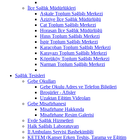
İlçe Sağlık Müdürlükleri
Aşkale Toplum Sağlığı Merkezi
Aziziye İlçe Sağlık Müdürlüğü
Çat Toplum Sağlığı Merkezi
Horasan İlçe Sağlık Müdürlüğü
Hınıs Toplum Sağlığı Merkezi
İspir Toplum Sağlığı Merkezi
Karaçoban Toplum Sağlığı Merkezi
Karayazı Toplum Sağlığı Merkezi
Köprüköy Toplum Sağlığı Merkezi
Narman Toplum Sağlığı Merkezi
Sağlık Tesisleri
Gebe Okulları
Gebe Okulu Adres ve Telefon Bilgileri
Broşürler - Afişler
Uzaktan Eğitim Videoları
Gebe Misafirhanesi
Misafirhane Hakkında
Misafirhane Resim Galerisi
Evde Sağlık Hizmetleri
Halk Sağlığı Laboratuvarı
İl Ambulans Servisi Başhekimliği
KETEM (Kanser Erken Teşhis, Tarama ve Eğitim