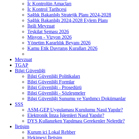
İç Kontrolün Amaçları
İç Kontrol Tarihçesi
Sağlık Bakanlığı Stratejik Planı 2024-2028
Sağlık Bakanlığı 2024-2028 Eylem Planı
İlgili Mevzuat
Teşkilat Şeması 2026
Misyon - Vizyon 2026
Yönetim Kararlılık Beyanı 2026
Kamu Etik Davranış Kuralları 2026
Mevzuat
TGAP
Bilgi Güvenliği
Bilgi Güvenliği Politikaları
Bilgi Güvenliği Formlar
Bilgi Güvenliği - Prosedürü
Bilgi Güvenliği - Sözleşmeler
Bilgi Güvenliği Sunumu ve Yardımcı Dokümanlar
SSS
ASM-GEP Uygulaması Kurulumu Nasıl Yapılır?
Elektronik İmza İşlemleri Nasıl Yapılır?
DYS Kullanırken Yapılması Gerekenler Nelerdir?
İletişim
Kurum içi Lokal Rehber
Hekimevi İletişim