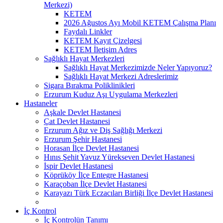
Merkezi)
KETEM
2026 Ağustos Ayı Mobil KETEM Çalışma Planı
Faydalı Linkler
KETEM Kayıt Çizelgesi
KETEM İletişim Adres
Sağlıklı Hayat Merkezleri
Sağlıklı Hayat Merkezimizde Neler Yapıyoruz?
Sağlıklı Hayat Merkezi Adreslerimiz
Sigara Bırakma Poliklinikleri
Erzurum Kuduz Aşı Uygulama Merkezleri
Hastaneler
Aşkale Devlet Hastanesi
Çat Devlet Hastanesi
Erzurum Ağız ve Diş Sağlığı Merkezi
Erzurum Şehir Hastanesi
Horasan İlçe Devlet Hastanesi
Hınıs Şehit Yavuz Yürekseven Devlet Hastanesi
İspir Devlet Hastanesi
Köprüköy İlçe Entegre Hastanesi
Karaçoban İlçe Devlet Hastanesi
Karayazı Türk Eczacıları Birliği İlçe Devlet Hastanesi
İç Kontrol
İç Kontrolün Tanımı