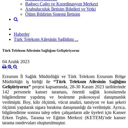
Bağışçı Çağrı ve Koordinasyon Merkezi
Arabuluculuk İletişim Bilgileri ve Yetki
Ölüm Bildirim Sistemi İletişim
Haberler
Türk Telekom Ailesinin Sağlığını ...
Türk Telekom Ailesinin Sağlığını Geliştiriyoruz
04 Aralık 2023
Erzurum İl Sağlık Müdürlüğü ve Türk Telekom Erzurum Bölge
Müdürlüğü iş birliği ile
“Türk Telekom Ailesinin Sağlığını
Geliştiriyoruz”
projesi kapsamında, 28-30 Kasım 2023 tarihlerinde
142 personele kanser taraması, önemli sağlık konularında
bilgilendirme yapılmış ve beslenme psikososyal danışmanlık
verilmiştir. Boy, kilo ölçümü, vücut analizi, tansiyon ve kan şekeri
ölçümü yapılarak sigara bırakma danışmanlığı da verilmiştir. Ayrıca,
bilgilendirme sonrası talep eden çalışanların aile üyeleri için Kanser
Erken Teşhis, Tarama ve Eğitim Merkezi (KETEM)’nde kanser
tarama randevuları oluşturulmuştur.