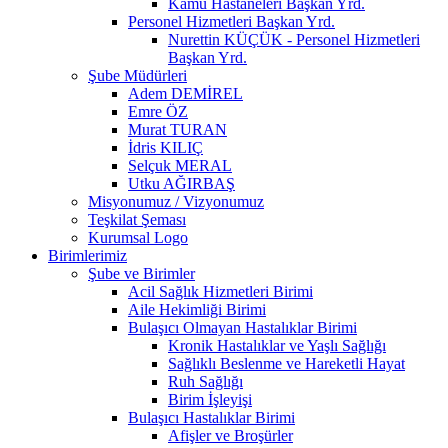
Kamu Hastaneleri Başkan Yrd.
Personel Hizmetleri Başkan Yrd.
Nurettin KÜÇÜK - Personel Hizmetleri
Başkan Yrd.
Şube Müdürleri
Adem DEMİREL
Emre ÖZ
Murat TURAN
İdris KILIÇ
Selçuk MERAL
Utku AĞIRBAŞ
Misyonumuz / Vizyonumuz
Teşkilat Şeması
Kurumsal Logo
Birimlerimiz
Şube ve Birimler
Acil Sağlık Hizmetleri Birimi
Aile Hekimliği Birimi
Bulaşıcı Olmayan Hastalıklar Birimi
Kronik Hastalıklar ve Yaşlı Sağlığı
Sağlıklı Beslenme ve Hareketli Hayat
Ruh Sağlığı
Birim İşleyişi
Bulaşıcı Hastalıklar Birimi
Afişler ve Broşürler