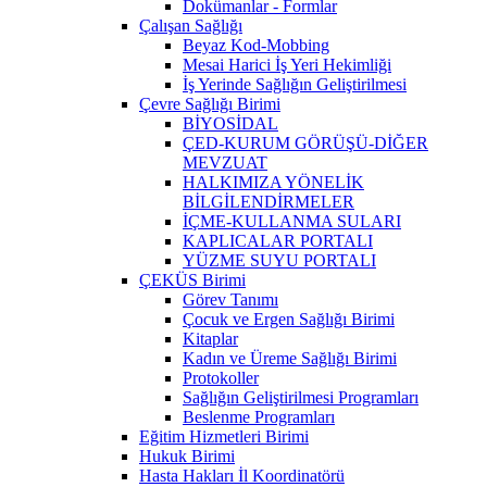
Dokümanlar - Formlar
Çalışan Sağlığı
Beyaz Kod-Mobbing
Mesai Harici İş Yeri Hekimliği
İş Yerinde Sağlığın Geliştirilmesi
Çevre Sağlığı Birimi
BİYOSİDAL
ÇED-KURUM GÖRÜŞÜ-DİĞER
MEVZUAT
HALKIMIZA YÖNELİK
BİLGİLENDİRMELER
İÇME-KULLANMA SULARI
KAPLICALAR PORTALI
YÜZME SUYU PORTALI
ÇEKÜS Birimi
Görev Tanımı
Çocuk ve Ergen Sağlığı Birimi
Kitaplar
Kadın ve Üreme Sağlığı Birimi
Protokoller
Sağlığın Geliştirilmesi Programları
Beslenme Programları
Eğitim Hizmetleri Birimi
Hukuk Birimi
Hasta Hakları İl Koordinatörü