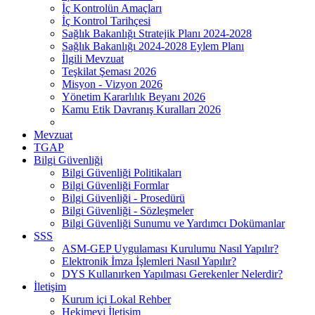
İç Kontrolün Amaçları
İç Kontrol Tarihçesi
Sağlık Bakanlığı Stratejik Planı 2024-2028
Sağlık Bakanlığı 2024-2028 Eylem Planı
İlgili Mevzuat
Teşkilat Şeması 2026
Misyon - Vizyon 2026
Yönetim Kararlılık Beyanı 2026
Kamu Etik Davranış Kuralları 2026
Mevzuat
TGAP
Bilgi Güvenliği
Bilgi Güvenliği Politikaları
Bilgi Güvenliği Formlar
Bilgi Güvenliği - Prosedürü
Bilgi Güvenliği - Sözleşmeler
Bilgi Güvenliği Sunumu ve Yardımcı Dokümanlar
SSS
ASM-GEP Uygulaması Kurulumu Nasıl Yapılır?
Elektronik İmza İşlemleri Nasıl Yapılır?
DYS Kullanırken Yapılması Gerekenler Nelerdir?
İletişim
Kurum içi Lokal Rehber
Hekimevi İletişim