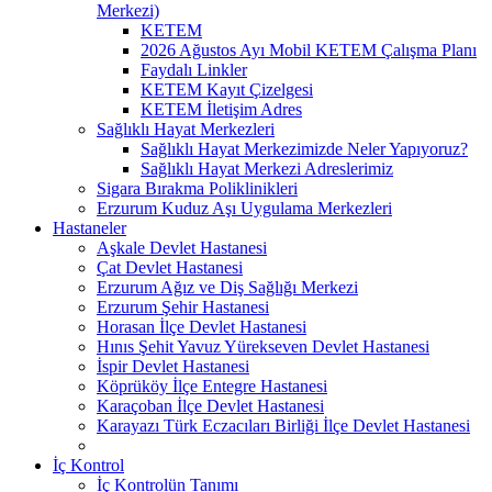
Merkezi)
KETEM
2026 Ağustos Ayı Mobil KETEM Çalışma Planı
Faydalı Linkler
KETEM Kayıt Çizelgesi
KETEM İletişim Adres
Sağlıklı Hayat Merkezleri
Sağlıklı Hayat Merkezimizde Neler Yapıyoruz?
Sağlıklı Hayat Merkezi Adreslerimiz
Sigara Bırakma Poliklinikleri
Erzurum Kuduz Aşı Uygulama Merkezleri
Hastaneler
Aşkale Devlet Hastanesi
Çat Devlet Hastanesi
Erzurum Ağız ve Diş Sağlığı Merkezi
Erzurum Şehir Hastanesi
Horasan İlçe Devlet Hastanesi
Hınıs Şehit Yavuz Yürekseven Devlet Hastanesi
İspir Devlet Hastanesi
Köprüköy İlçe Entegre Hastanesi
Karaçoban İlçe Devlet Hastanesi
Karayazı Türk Eczacıları Birliği İlçe Devlet Hastanesi
İç Kontrol
İç Kontrolün Tanımı