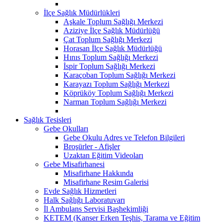
İlçe Sağlık Müdürlükleri
Aşkale Toplum Sağlığı Merkezi
Aziziye İlçe Sağlık Müdürlüğü
Çat Toplum Sağlığı Merkezi
Horasan İlçe Sağlık Müdürlüğü
Hınıs Toplum Sağlığı Merkezi
İspir Toplum Sağlığı Merkezi
Karaçoban Toplum Sağlığı Merkezi
Karayazı Toplum Sağlığı Merkezi
Köprüköy Toplum Sağlığı Merkezi
Narman Toplum Sağlığı Merkezi
Sağlık Tesisleri
Gebe Okulları
Gebe Okulu Adres ve Telefon Bilgileri
Broşürler - Afişler
Uzaktan Eğitim Videoları
Gebe Misafirhanesi
Misafirhane Hakkında
Misafirhane Resim Galerisi
Evde Sağlık Hizmetleri
Halk Sağlığı Laboratuvarı
İl Ambulans Servisi Başhekimliği
KETEM (Kanser Erken Teşhis, Tarama ve Eğitim