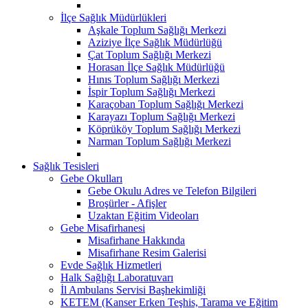
İlçe Sağlık Müdürlükleri
Aşkale Toplum Sağlığı Merkezi
Aziziye İlçe Sağlık Müdürlüğü
Çat Toplum Sağlığı Merkezi
Horasan İlçe Sağlık Müdürlüğü
Hınıs Toplum Sağlığı Merkezi
İspir Toplum Sağlığı Merkezi
Karaçoban Toplum Sağlığı Merkezi
Karayazı Toplum Sağlığı Merkezi
Köprüköy Toplum Sağlığı Merkezi
Narman Toplum Sağlığı Merkezi
Sağlık Tesisleri
Gebe Okulları
Gebe Okulu Adres ve Telefon Bilgileri
Broşürler - Afişler
Uzaktan Eğitim Videoları
Gebe Misafirhanesi
Misafirhane Hakkında
Misafirhane Resim Galerisi
Evde Sağlık Hizmetleri
Halk Sağlığı Laboratuvarı
İl Ambulans Servisi Başhekimliği
KETEM (Kanser Erken Teşhis, Tarama ve Eğitim