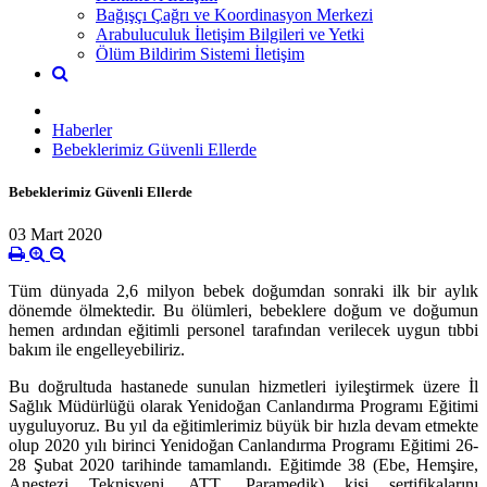
Bağışçı Çağrı ve Koordinasyon Merkezi
Arabuluculuk İletişim Bilgileri ve Yetki
Ölüm Bildirim Sistemi İletişim
Haberler
Bebeklerimiz Güvenli Ellerde
Bebeklerimiz Güvenli Ellerde
03 Mart 2020
Tüm dünyada 2,6 milyon bebek doğumdan sonraki ilk bir aylık
dönemde ölmektedir. Bu ölümleri, bebeklere doğum ve doğumun
hemen ardından eğitimli personel tarafından verilecek uygun tıbbi
bakım ile engelleyebiliriz.
Bu doğrultuda hastanede sunulan hizmetleri iyileştirmek üzere İl
Sağlık Müdürlüğü olarak Yenidoğan Canlandırma Programı Eğitimi
uyguluyoruz. Bu yıl da eğitimlerimiz büyük bir hızla devam etmekte
olup 2020 yılı birinci Yenidoğan Canlandırma Programı Eğitimi 26-
28 Şubat 2020 tarihinde tamamlandı. Eğitimde 38 (Ebe, Hemşire,
Anestezi Teknisyeni, ATT, Paramedik) kişi sertifikalarını