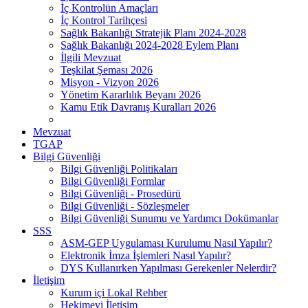
İç Kontrolün Amaçları
İç Kontrol Tarihçesi
Sağlık Bakanlığı Stratejik Planı 2024-2028
Sağlık Bakanlığı 2024-2028 Eylem Planı
İlgili Mevzuat
Teşkilat Şeması 2026
Misyon - Vizyon 2026
Yönetim Kararlılık Beyanı 2026
Kamu Etik Davranış Kuralları 2026
Mevzuat
TGAP
Bilgi Güvenliği
Bilgi Güvenliği Politikaları
Bilgi Güvenliği Formlar
Bilgi Güvenliği - Prosedürü
Bilgi Güvenliği - Sözleşmeler
Bilgi Güvenliği Sunumu ve Yardımcı Dokümanlar
SSS
ASM-GEP Uygulaması Kurulumu Nasıl Yapılır?
Elektronik İmza İşlemleri Nasıl Yapılır?
DYS Kullanırken Yapılması Gerekenler Nelerdir?
İletişim
Kurum içi Lokal Rehber
Hekimevi İletişim