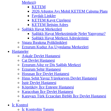
Merkezi)
KETEM
2026 Ağustos Ayı Mobil KETEM Çalışma Planı
Faydalı Linkler
KETEM Kayıt Çizelgesi
KETEM İletişim Adres
Sağlıklı Hayat Merkezleri
Sağlıklı Hayat Merkezimizde Neler Yapıyoruz?
Sağlıklı Hayat Merkezi Adreslerimiz
Sigara Bırakma Poliklinikleri
Erzurum Kuduz Aşı Uygulama Merkezleri
Hastaneler
Aşkale Devlet Hastanesi
Çat Devlet Hastanesi
Erzurum Ağız ve Diş Sağlığı Merkezi
Erzurum Şehir Hastanesi
Horasan İlçe Devlet Hastanesi
Hınıs Şehit Yavuz Yürekseven Devlet Hastanesi
İspir Devlet Hastanesi
Köprüköy İlçe Entegre Hastanesi
Karaçoban İlçe Devlet Hastanesi
Karayazı Türk Eczacıları Birliği İlçe Devlet Hastanesi
İç Kontrol
İç Kontrolün Tanımı