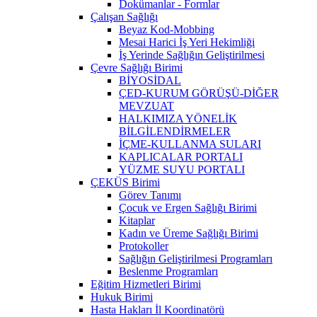
Dokümanlar - Formlar
Çalışan Sağlığı
Beyaz Kod-Mobbing
Mesai Harici İş Yeri Hekimliği
İş Yerinde Sağlığın Geliştirilmesi
Çevre Sağlığı Birimi
BİYOSİDAL
ÇED-KURUM GÖRÜŞÜ-DİĞER
MEVZUAT
HALKIMIZA YÖNELİK
BİLGİLENDİRMELER
İÇME-KULLANMA SULARI
KAPLICALAR PORTALI
YÜZME SUYU PORTALI
ÇEKÜS Birimi
Görev Tanımı
Çocuk ve Ergen Sağlığı Birimi
Kitaplar
Kadın ve Üreme Sağlığı Birimi
Protokoller
Sağlığın Geliştirilmesi Programları
Beslenme Programları
Eğitim Hizmetleri Birimi
Hukuk Birimi
Hasta Hakları İl Koordinatörü