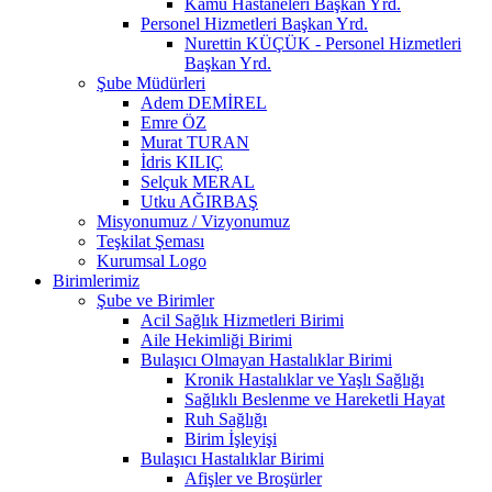
Kamu Hastaneleri Başkan Yrd.
Personel Hizmetleri Başkan Yrd.
Nurettin KÜÇÜK - Personel Hizmetleri
Başkan Yrd.
Şube Müdürleri
Adem DEMİREL
Emre ÖZ
Murat TURAN
İdris KILIÇ
Selçuk MERAL
Utku AĞIRBAŞ
Misyonumuz / Vizyonumuz
Teşkilat Şeması
Kurumsal Logo
Birimlerimiz
Şube ve Birimler
Acil Sağlık Hizmetleri Birimi
Aile Hekimliği Birimi
Bulaşıcı Olmayan Hastalıklar Birimi
Kronik Hastalıklar ve Yaşlı Sağlığı
Sağlıklı Beslenme ve Hareketli Hayat
Ruh Sağlığı
Birim İşleyişi
Bulaşıcı Hastalıklar Birimi
Afişler ve Broşürler