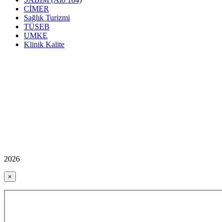
CİMER
Sağlık Turizmi
TÜSEB
UMKE
Klinik Kalite
2026
×