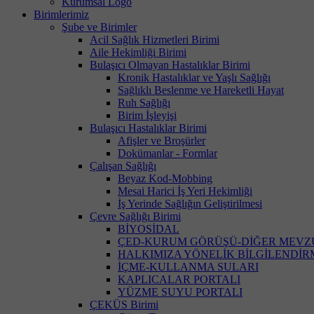
Kurumsal Logo
Birimlerimiz
Şube ve Birimler
Acil Sağlık Hizmetleri Birimi
Aile Hekimliği Birimi
Bulaşıcı Olmayan Hastalıklar Birimi
Kronik Hastalıklar ve Yaşlı Sağlığı
Sağlıklı Beslenme ve Hareketli Hayat
Ruh Sağlığı
Birim İşleyişi
Bulaşıcı Hastalıklar Birimi
Afişler ve Broşürler
Dokümanlar - Formlar
Çalışan Sağlığı
Beyaz Kod-Mobbing
Mesai Harici İş Yeri Hekimliği
İş Yerinde Sağlığın Geliştirilmesi
Çevre Sağlığı Birimi
BİYOSİDAL
ÇED-KURUM GÖRÜŞÜ-DİĞER MEVZ
HALKIMIZA YÖNELİK BİLGİLENDİ
İÇME-KULLANMA SULARI
KAPLICALAR PORTALI
YÜZME SUYU PORTALI
ÇEKÜS Birimi