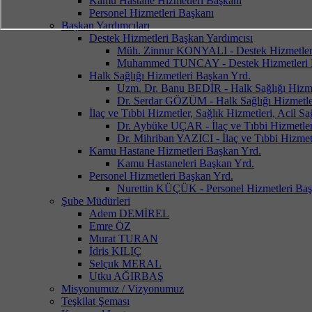
Kamu Hastane Hizmetleri Başkanı
Personel Hizmetleri Başkanı
Başkan Yardımcıları
Destek Hizmetleri Başkan Yardımcısı
Müh. Zinnur KONYALI - Destek Hizmetler
Muhammed TUNCAY - Destek Hizmetleri 
Halk Sağlığı Hizmetleri Başkan Yrd.
Uzm. Dr. Banu BEDİR - Halk Sağlığı Hizme
Dr. Serdar GÖZÜM - Halk Sağlığı Hizmetle
İlaç ve Tıbbi Hizmetler, Sağlık Hizmetleri, Acil S
Dr. Aybüke UÇAR - İlaç ve Tıbbi Hizmetler,
Dr. Mihriban YAZICI - İlaç ve Tıbbi Hizmetl
Kamu Hastane Hizmetleri Başkan Yrd.
Kamu Hastaneleri Başkan Yrd.
Personel Hizmetleri Başkan Yrd.
Nurettin KÜÇÜK - Personel Hizmetleri Baş
Şube Müdürleri
Adem DEMİREL
Emre ÖZ
Murat TURAN
İdris KILIÇ
Selçuk MERAL
Utku AĞIRBAŞ
Misyonumuz / Vizyonumuz
Teşkilat Şeması