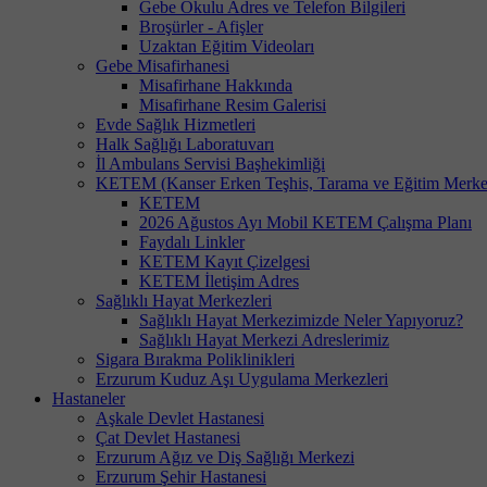
Gebe Okulu Adres ve Telefon Bilgileri
Broşürler - Afişler
Uzaktan Eğitim Videoları
Gebe Misafirhanesi
Misafirhane Hakkında
Misafirhane Resim Galerisi
Evde Sağlık Hizmetleri
Halk Sağlığı Laboratuvarı
İl Ambulans Servisi Başhekimliği
KETEM (Kanser Erken Teşhis, Tarama ve Eğitim Merke
KETEM
2026 Ağustos Ayı Mobil KETEM Çalışma Planı
Faydalı Linkler
KETEM Kayıt Çizelgesi
KETEM İletişim Adres
Sağlıklı Hayat Merkezleri
Sağlıklı Hayat Merkezimizde Neler Yapıyoruz?
Sağlıklı Hayat Merkezi Adreslerimiz
Sigara Bırakma Poliklinikleri
Erzurum Kuduz Aşı Uygulama Merkezleri
Hastaneler
Aşkale Devlet Hastanesi
Çat Devlet Hastanesi
Erzurum Ağız ve Diş Sağlığı Merkezi
Erzurum Şehir Hastanesi