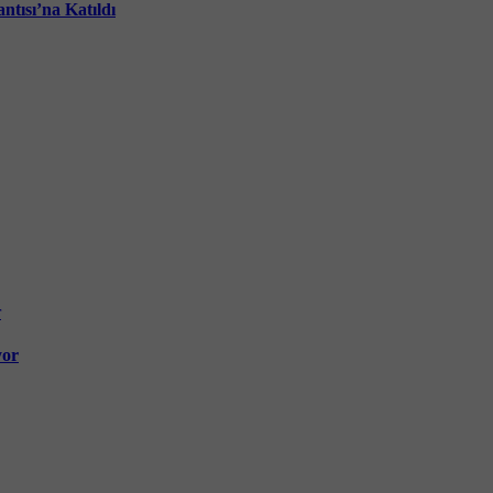
ntısı’na Katıldı
yor