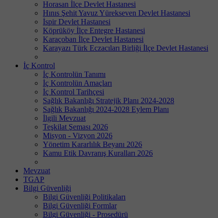
Horasan İlçe Devlet Hastanesi
Hınıs Şehit Yavuz Yürekseven Devlet Hastanesi
İspir Devlet Hastanesi
Köprüköy İlçe Entegre Hastanesi
Karaçoban İlçe Devlet Hastanesi
Karayazı Türk Eczacıları Birliği İlçe Devlet Hastanesi
İç Kontrol
İç Kontrolün Tanımı
İç Kontrolün Amaçları
İç Kontrol Tarihçesi
Sağlık Bakanlığı Stratejik Planı 2024-2028
Sağlık Bakanlığı 2024-2028 Eylem Planı
İlgili Mevzuat
Teşkilat Şeması 2026
Misyon - Vizyon 2026
Yönetim Kararlılık Beyanı 2026
Kamu Etik Davranış Kuralları 2026
Mevzuat
TGAP
Bilgi Güvenliği
Bilgi Güvenliği Politikaları
Bilgi Güvenliği Formlar
Bilgi Güvenliği - Prosedürü