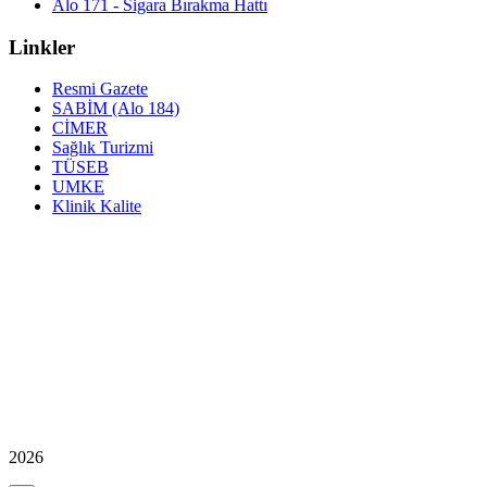
Alo 171 - Sigara Bırakma Hattı
Linkler
Resmi Gazete
SABİM (Alo 184)
CİMER
Sağlık Turizmi
TÜSEB
UMKE
Klinik Kalite
2026