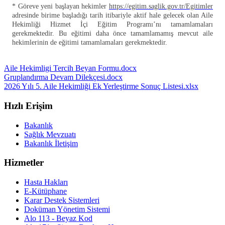
* Göreve yeni başlayan hekimler
https://egitim.saglik.gov.tr/Egitimler
adresinde birime başladığı tarih itibariyle aktif hale gelecek olan Aile
Hekimliği Hizmet İçi Eğitim Programı’nı tamamlamaları
gerekmektedir. Bu eğitimi daha önce tamamlamamış mevcut aile
hekimlerinin de eğitimi tamamlamaları gerekmektedir.
Aile Hekimligi Tercih Beyan Formu.docx
Gruplandırma Devam Dilekçesi.docx
2026 Yılı 5. Aile Hekimliği Ek Yerleştirme Sonuç Listesi.xlsx
Hızlı Erişim
Bakanlık
Sağlık Mevzuatı
Bakanlık İletişim
Hizmetler
Hasta Hakları
E-Kütüphane
Karar Destek Sistemleri
Doküman Yönetim Sistemi
Alo 113 - Beyaz Kod