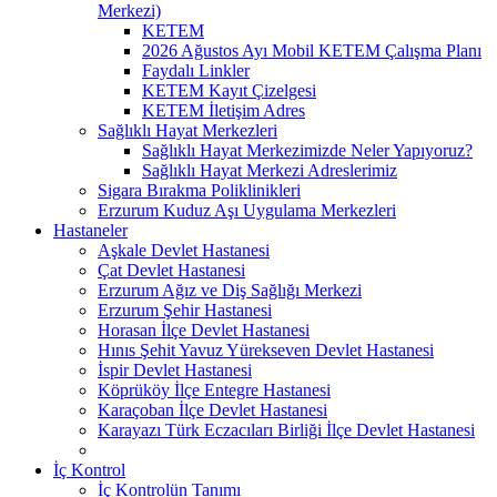
Merkezi)
KETEM
2026 Ağustos Ayı Mobil KETEM Çalışma Planı
Faydalı Linkler
KETEM Kayıt Çizelgesi
KETEM İletişim Adres
Sağlıklı Hayat Merkezleri
Sağlıklı Hayat Merkezimizde Neler Yapıyoruz?
Sağlıklı Hayat Merkezi Adreslerimiz
Sigara Bırakma Poliklinikleri
Erzurum Kuduz Aşı Uygulama Merkezleri
Hastaneler
Aşkale Devlet Hastanesi
Çat Devlet Hastanesi
Erzurum Ağız ve Diş Sağlığı Merkezi
Erzurum Şehir Hastanesi
Horasan İlçe Devlet Hastanesi
Hınıs Şehit Yavuz Yürekseven Devlet Hastanesi
İspir Devlet Hastanesi
Köprüköy İlçe Entegre Hastanesi
Karaçoban İlçe Devlet Hastanesi
Karayazı Türk Eczacıları Birliği İlçe Devlet Hastanesi
İç Kontrol
İç Kontrolün Tanımı