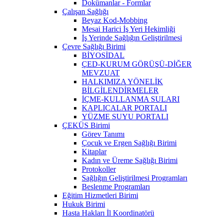
Dokümanlar - Formlar
Çalışan Sağlığı
Beyaz Kod-Mobbing
Mesai Harici İş Yeri Hekimliği
İş Yerinde Sağlığın Geliştirilmesi
Çevre Sağlığı Birimi
BİYOSİDAL
ÇED-KURUM GÖRÜŞÜ-DİĞER
MEVZUAT
HALKIMIZA YÖNELİK
BİLGİLENDİRMELER
İÇME-KULLANMA SULARI
KAPLICALAR PORTALI
YÜZME SUYU PORTALI
ÇEKÜS Birimi
Görev Tanımı
Çocuk ve Ergen Sağlığı Birimi
Kitaplar
Kadın ve Üreme Sağlığı Birimi
Protokoller
Sağlığın Geliştirilmesi Programları
Beslenme Programları
Eğitim Hizmetleri Birimi
Hukuk Birimi
Hasta Hakları İl Koordinatörü