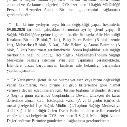
etmeleri ve söz konusu belgelerin DYS üzerinden İl Sağlık Müdürlüğü
Personel Hizmetleri-Atama Birimine gönderimini sağlanması
gerekmektedir.
* Bir birime yerleşen veya birim değişikliği yapan hekimlerin
09.06.2026
tarihinde çalıştıkları kurumdan ayrılış işlemi yapıp, İl
Sağlık Müdürlüğüne gelmesi gerekmektedir. Sırasıyla; Aile Hekimliği
Kiralama Birimi (B blok,7. kat), Bilgi İşlem Birimi (B blok, zemin
kat), Muhasebe (B blok, 3. kat), Aile Hekimliği Atama Birimine (A
blok, 5. kat) başvurması gerekmektedir. Sonra başladıkları aile sağlığı
merkezinin bağlı bulunduğu İlçe Sağlık Müdürlüğü/Toplum Sağlığı
Merkezine başlayış işlemini aynı gün yapmaları gerekmektedir.
İşlemlere bizzat başvurmayan kişilerin aile hekimliği başlayışları
yapılamayacaktır.
* Ek Yerleştirme işlemi ile bir birime yerleşen veya birim değişikliği
yapan hekimlerin, yeni birime ait grup kriterlerine göre hizmet
vermeye devam edebilmeleri için, birime başlama tarihinden itibaren
5 (beş) iş günü içerisinde
Gruplandırma Devam Dilekçesi
ile karar
defterinde alınan karar fotokopisi, varsa (A ve B grubu için)esnek
mesai çizelgesini İlçe Sağlık Müdürlüğü/Toplum Sağlığı Merkezi ya
da İl Sağlık Müdürlüğü Gelen Evrak Birimine elden teslim etmeleri
ve söz konusu belgelerin DYS üzerinden İl Sağlık Müdürlüğü İzleme
Değerlendirme Birimine gönderimini sağlanması gerekmektedir.