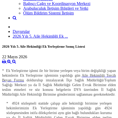
Bağışçı Çağrı ve Koordinasyon Merkezi
Arabuluculuk İletişim Bilgileri ve Yetki
Ölüm Bildirim Sistemi İletişim
Duyurular
2026 Yılı 5. Aile Hekimliği Ek ...
2026 Yılı 5. Aile Hekimliği Ek Yerleştirme Sonuç Listesi
22 Mayıs 2026
* Ek Yerleştirme işlemi ile bir birime yerleşen veya birim değişikliği yapan
hekimlerin Ek Yerleştirme işleminin yapıldığı gün
Aile Hekimliği Tercih
Beyan Formu
doldurulup imzalayarak İlçe Sağlık Müdürlüğü/Toplum
Sağlığı Merkezi ya da İl Sağlık Müdürlüğü Gelen Evrak Birimine elden
teslim etmeleri ve söz konusu belgelerin DYS üzerinden İl Sağlık
Müdürlüğü Aile Hekimliği Birimine gönderimini sağlanması gerekmektedir.
* 4924 sözleşmeli statüde çalışıp aile hekimliği birimine yerleşen
hekimlerimizin Ek Yerleştirme işleminin yapıldığı gün 4924
sözleşmesinden istifa dilekçelerini aynı gün bağlı bulundukları kuruma
ya da İl Sağlık Müdürlüğü Gelen Evrak Birimine elden teslim