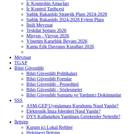
İç Kontrolün Amaçları
İç Kontrol Tarihçesi
Sağlık Bakanlığı Stratejik Planı 2024-2028
Sağlık Bakanlığı 2024-2028 Eylem Planı
İlgili Mevzuat
Teşkilat Şeması 2026
Misyon - Vizyon 2026
Yönetim Kararlılık Beyanı 2026
Kamu Etik Davranış Kuralları 2026
Mevzuat
TGAP
Bilgi Güvenliği
Bilgi Güvenliği Politikaları
Bilgi Güvenliği Formlar
Bilgi Güvenliği - Prosedürü
Bilgi Güvenliği - Sözleşmeler
Bilgi Güvenliği Sunumu ve Yardımcı Dokümanlar
SSS
ASM-GEP Uygulaması Kurulumu Nasıl Yapılır?
Elektronik İmza İşlemleri Nasıl Yapılır?
DYS Kullanırken Yapılması Gerekenler Nelerdir?
İletişim
Kurum içi Lokal Rehber
Hekimevi İletişim