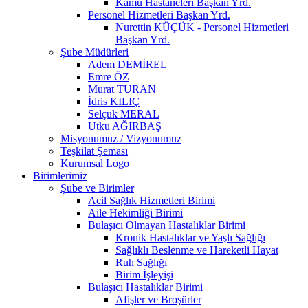
Kamu Hastaneleri Başkan Yrd.
Personel Hizmetleri Başkan Yrd.
Nurettin KÜÇÜK - Personel Hizmetleri
Başkan Yrd.
Şube Müdürleri
Adem DEMİREL
Emre ÖZ
Murat TURAN
İdris KILIÇ
Selçuk MERAL
Utku AĞIRBAŞ
Misyonumuz / Vizyonumuz
Teşkilat Şeması
Kurumsal Logo
Birimlerimiz
Şube ve Birimler
Acil Sağlık Hizmetleri Birimi
Aile Hekimliği Birimi
Bulaşıcı Olmayan Hastalıklar Birimi
Kronik Hastalıklar ve Yaşlı Sağlığı
Sağlıklı Beslenme ve Hareketli Hayat
Ruh Sağlığı
Birim İşleyişi
Bulaşıcı Hastalıklar Birimi
Afişler ve Broşürler