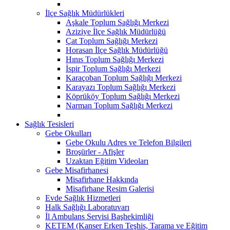
İlçe Sağlık Müdürlükleri
Aşkale Toplum Sağlığı Merkezi
Aziziye İlçe Sağlık Müdürlüğü
Çat Toplum Sağlığı Merkezi
Horasan İlçe Sağlık Müdürlüğü
Hınıs Toplum Sağlığı Merkezi
İspir Toplum Sağlığı Merkezi
Karaçoban Toplum Sağlığı Merkezi
Karayazı Toplum Sağlığı Merkezi
Köprüköy Toplum Sağlığı Merkezi
Narman Toplum Sağlığı Merkezi
Sağlık Tesisleri
Gebe Okulları
Gebe Okulu Adres ve Telefon Bilgileri
Broşürler - Afişler
Uzaktan Eğitim Videoları
Gebe Misafirhanesi
Misafirhane Hakkında
Misafirhane Resim Galerisi
Evde Sağlık Hizmetleri
Halk Sağlığı Laboratuvarı
İl Ambulans Servisi Başhekimliği
KETEM (Kanser Erken Teşhis, Tarama ve Eğitim