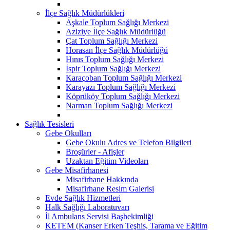
İlçe Sağlık Müdürlükleri
Aşkale Toplum Sağlığı Merkezi
Aziziye İlçe Sağlık Müdürlüğü
Çat Toplum Sağlığı Merkezi
Horasan İlçe Sağlık Müdürlüğü
Hınıs Toplum Sağlığı Merkezi
İspir Toplum Sağlığı Merkezi
Karaçoban Toplum Sağlığı Merkezi
Karayazı Toplum Sağlığı Merkezi
Köprüköy Toplum Sağlığı Merkezi
Narman Toplum Sağlığı Merkezi
Sağlık Tesisleri
Gebe Okulları
Gebe Okulu Adres ve Telefon Bilgileri
Broşürler - Afişler
Uzaktan Eğitim Videoları
Gebe Misafirhanesi
Misafirhane Hakkında
Misafirhane Resim Galerisi
Evde Sağlık Hizmetleri
Halk Sağlığı Laboratuvarı
İl Ambulans Servisi Başhekimliği
KETEM (Kanser Erken Teşhis, Tarama ve Eğitim