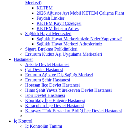
Merkezi)
KETEM
2026 Ağustos Ayı Mobil KETEM Çalışma Planı
Faydalı Linkler
KETEM Kayıt Çizelgesi
KETEM İletişim Adres
Sağlıklı Hayat Merkezleri
Sağlıklı Hayat Merkezimizde Neler Yapıyoruz?
Sağlıklı Hayat Merkezi Adreslerimiz
Sigara Bırakma Poliklinikleri
Erzurum Kuduz Aşı Uygulama Merkezleri
Hastaneler
Aşkale Devlet Hastanesi
Çat Devlet Hastanesi
Erzurum Ağız ve Diş Sağlığı Merkezi
Erzurum Şehir Hastanesi
Horasan İlçe Devlet Hastanesi
Hınıs Şehit Yavuz Yürekseven Devlet Hastanesi
İspir Devlet Hastanesi
Köprüköy İlçe Entegre Hastanesi
Karaçoban İlçe Devlet Hastanesi
Karayazı Türk Eczacıları Birliği İlçe Devlet Hastanesi
İç Kontrol
İç Kontrolün Tanımı