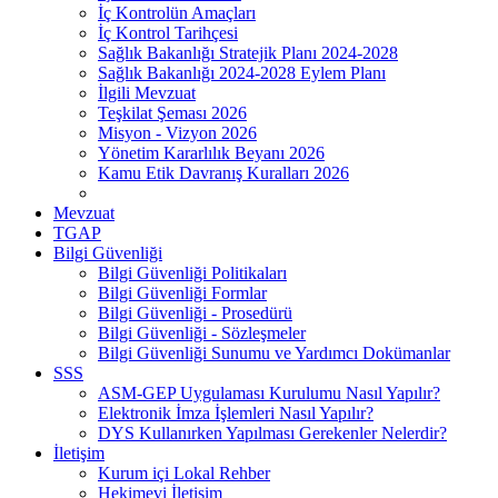
İç Kontrolün Amaçları
İç Kontrol Tarihçesi
Sağlık Bakanlığı Stratejik Planı 2024-2028
Sağlık Bakanlığı 2024-2028 Eylem Planı
İlgili Mevzuat
Teşkilat Şeması 2026
Misyon - Vizyon 2026
Yönetim Kararlılık Beyanı 2026
Kamu Etik Davranış Kuralları 2026
Mevzuat
TGAP
Bilgi Güvenliği
Bilgi Güvenliği Politikaları
Bilgi Güvenliği Formlar
Bilgi Güvenliği - Prosedürü
Bilgi Güvenliği - Sözleşmeler
Bilgi Güvenliği Sunumu ve Yardımcı Dokümanlar
SSS
ASM-GEP Uygulaması Kurulumu Nasıl Yapılır?
Elektronik İmza İşlemleri Nasıl Yapılır?
DYS Kullanırken Yapılması Gerekenler Nelerdir?
İletişim
Kurum içi Lokal Rehber
Hekimevi İletişim