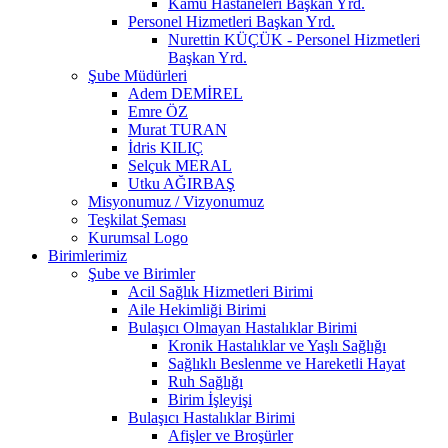
Kamu Hastaneleri Başkan Yrd.
Personel Hizmetleri Başkan Yrd.
Nurettin KÜÇÜK - Personel Hizmetleri
Başkan Yrd.
Şube Müdürleri
Adem DEMİREL
Emre ÖZ
Murat TURAN
İdris KILIÇ
Selçuk MERAL
Utku AĞIRBAŞ
Misyonumuz / Vizyonumuz
Teşkilat Şeması
Kurumsal Logo
Birimlerimiz
Şube ve Birimler
Acil Sağlık Hizmetleri Birimi
Aile Hekimliği Birimi
Bulaşıcı Olmayan Hastalıklar Birimi
Kronik Hastalıklar ve Yaşlı Sağlığı
Sağlıklı Beslenme ve Hareketli Hayat
Ruh Sağlığı
Birim İşleyişi
Bulaşıcı Hastalıklar Birimi
Afişler ve Broşürler