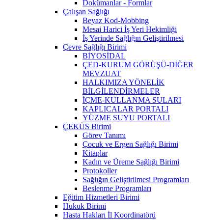
Dokümanlar - Formlar
Çalışan Sağlığı
Beyaz Kod-Mobbing
Mesai Harici İş Yeri Hekimliği
İş Yerinde Sağlığın Geliştirilmesi
Çevre Sağlığı Birimi
BİYOSİDAL
ÇED-KURUM GÖRÜŞÜ-DİĞER
MEVZUAT
HALKIMIZA YÖNELİK
BİLGİLENDİRMELER
İÇME-KULLANMA SULARI
KAPLICALAR PORTALI
YÜZME SUYU PORTALI
ÇEKÜS Birimi
Görev Tanımı
Çocuk ve Ergen Sağlığı Birimi
Kitaplar
Kadın ve Üreme Sağlığı Birimi
Protokoller
Sağlığın Geliştirilmesi Programları
Beslenme Programları
Eğitim Hizmetleri Birimi
Hukuk Birimi
Hasta Hakları İl Koordinatörü