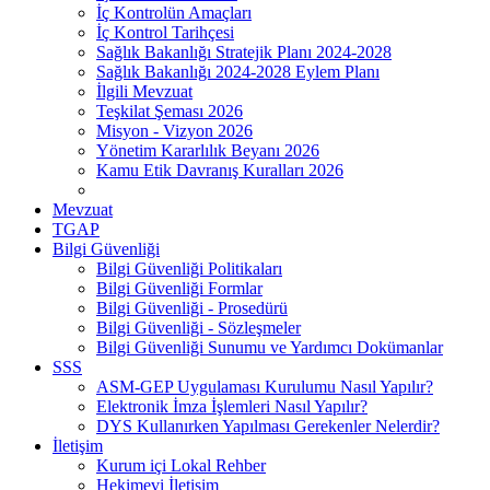
İç Kontrolün Amaçları
İç Kontrol Tarihçesi
Sağlık Bakanlığı Stratejik Planı 2024-2028
Sağlık Bakanlığı 2024-2028 Eylem Planı
İlgili Mevzuat
Teşkilat Şeması 2026
Misyon - Vizyon 2026
Yönetim Kararlılık Beyanı 2026
Kamu Etik Davranış Kuralları 2026
Mevzuat
TGAP
Bilgi Güvenliği
Bilgi Güvenliği Politikaları
Bilgi Güvenliği Formlar
Bilgi Güvenliği - Prosedürü
Bilgi Güvenliği - Sözleşmeler
Bilgi Güvenliği Sunumu ve Yardımcı Dokümanlar
SSS
ASM-GEP Uygulaması Kurulumu Nasıl Yapılır?
Elektronik İmza İşlemleri Nasıl Yapılır?
DYS Kullanırken Yapılması Gerekenler Nelerdir?
İletişim
Kurum içi Lokal Rehber
Hekimevi İletişim