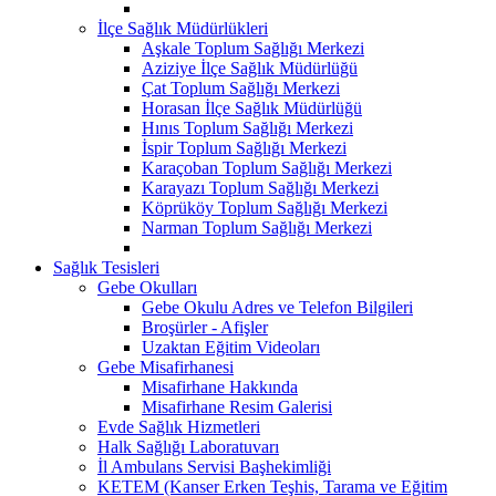
İlçe Sağlık Müdürlükleri
Aşkale Toplum Sağlığı Merkezi
Aziziye İlçe Sağlık Müdürlüğü
Çat Toplum Sağlığı Merkezi
Horasan İlçe Sağlık Müdürlüğü
Hınıs Toplum Sağlığı Merkezi
İspir Toplum Sağlığı Merkezi
Karaçoban Toplum Sağlığı Merkezi
Karayazı Toplum Sağlığı Merkezi
Köprüköy Toplum Sağlığı Merkezi
Narman Toplum Sağlığı Merkezi
Sağlık Tesisleri
Gebe Okulları
Gebe Okulu Adres ve Telefon Bilgileri
Broşürler - Afişler
Uzaktan Eğitim Videoları
Gebe Misafirhanesi
Misafirhane Hakkında
Misafirhane Resim Galerisi
Evde Sağlık Hizmetleri
Halk Sağlığı Laboratuvarı
İl Ambulans Servisi Başhekimliği
KETEM (Kanser Erken Teşhis, Tarama ve Eğitim