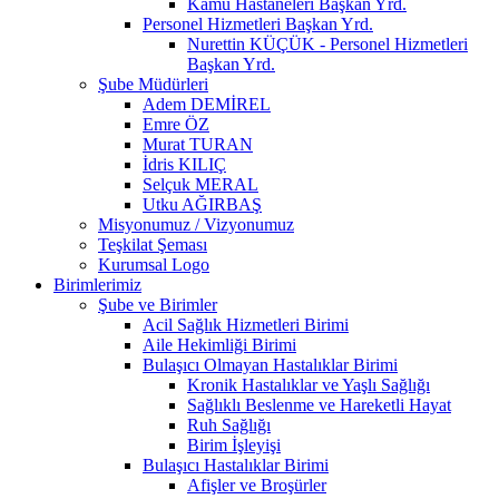
Kamu Hastaneleri Başkan Yrd.
Personel Hizmetleri Başkan Yrd.
Nurettin KÜÇÜK - Personel Hizmetleri
Başkan Yrd.
Şube Müdürleri
Adem DEMİREL
Emre ÖZ
Murat TURAN
İdris KILIÇ
Selçuk MERAL
Utku AĞIRBAŞ
Misyonumuz / Vizyonumuz
Teşkilat Şeması
Kurumsal Logo
Birimlerimiz
Şube ve Birimler
Acil Sağlık Hizmetleri Birimi
Aile Hekimliği Birimi
Bulaşıcı Olmayan Hastalıklar Birimi
Kronik Hastalıklar ve Yaşlı Sağlığı
Sağlıklı Beslenme ve Hareketli Hayat
Ruh Sağlığı
Birim İşleyişi
Bulaşıcı Hastalıklar Birimi
Afişler ve Broşürler