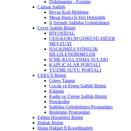
Dokümanlar - Formlar
Çalışan Sağlığı
Beyaz Kod-Mobbing
Mesai Harici İş Yeri Hekimliği
İş Yerinde Sağlığın Geliştirilmesi
Çevre Sağlığı Birimi
BİYOSİDAL
ÇED-KURUM GÖRÜŞÜ-DİĞER
MEVZUAT
HALKIMIZA YÖNELİK
BİLGİLENDİRMELER
İÇME-KULLANMA SULARI
KAPLICALAR PORTALI
YÜZME SUYU PORTALI
ÇEKÜS Birimi
Görev Tanımı
Çocuk ve Ergen Sağlığı Birimi
Kitaplar
Kadın ve Üreme Sağlığı Birimi
Protokoller
Sağlığın Geliştirilmesi Programları
Beslenme Programları
Eğitim Hizmetleri Birimi
Hukuk Birimi
Hasta Hakları İl Koordinatörü