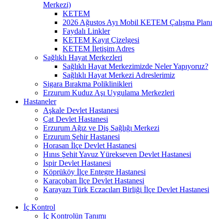
Merkezi)
KETEM
2026 Ağustos Ayı Mobil KETEM Çalışma Planı
Faydalı Linkler
KETEM Kayıt Çizelgesi
KETEM İletişim Adres
Sağlıklı Hayat Merkezleri
Sağlıklı Hayat Merkezimizde Neler Yapıyoruz?
Sağlıklı Hayat Merkezi Adreslerimiz
Sigara Bırakma Poliklinikleri
Erzurum Kuduz Aşı Uygulama Merkezleri
Hastaneler
Aşkale Devlet Hastanesi
Çat Devlet Hastanesi
Erzurum Ağız ve Diş Sağlığı Merkezi
Erzurum Şehir Hastanesi
Horasan İlçe Devlet Hastanesi
Hınıs Şehit Yavuz Yürekseven Devlet Hastanesi
İspir Devlet Hastanesi
Köprüköy İlçe Entegre Hastanesi
Karaçoban İlçe Devlet Hastanesi
Karayazı Türk Eczacıları Birliği İlçe Devlet Hastanesi
İç Kontrol
İç Kontrolün Tanımı