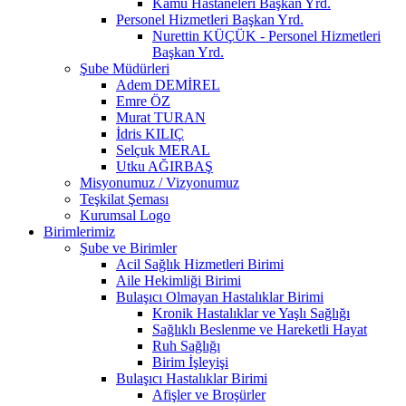
Kamu Hastaneleri Başkan Yrd.
Personel Hizmetleri Başkan Yrd.
Nurettin KÜÇÜK - Personel Hizmetleri
Başkan Yrd.
Şube Müdürleri
Adem DEMİREL
Emre ÖZ
Murat TURAN
İdris KILIÇ
Selçuk MERAL
Utku AĞIRBAŞ
Misyonumuz / Vizyonumuz
Teşkilat Şeması
Kurumsal Logo
Birimlerimiz
Şube ve Birimler
Acil Sağlık Hizmetleri Birimi
Aile Hekimliği Birimi
Bulaşıcı Olmayan Hastalıklar Birimi
Kronik Hastalıklar ve Yaşlı Sağlığı
Sağlıklı Beslenme ve Hareketli Hayat
Ruh Sağlığı
Birim İşleyişi
Bulaşıcı Hastalıklar Birimi
Afişler ve Broşürler