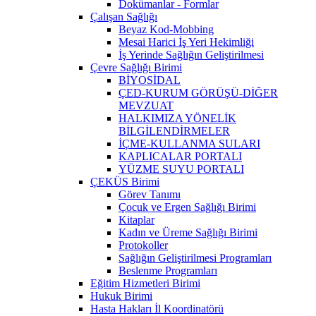
Dokümanlar - Formlar
Çalışan Sağlığı
Beyaz Kod-Mobbing
Mesai Harici İş Yeri Hekimliği
İş Yerinde Sağlığın Geliştirilmesi
Çevre Sağlığı Birimi
BİYOSİDAL
ÇED-KURUM GÖRÜŞÜ-DİĞER
MEVZUAT
HALKIMIZA YÖNELİK
BİLGİLENDİRMELER
İÇME-KULLANMA SULARI
KAPLICALAR PORTALI
YÜZME SUYU PORTALI
ÇEKÜS Birimi
Görev Tanımı
Çocuk ve Ergen Sağlığı Birimi
Kitaplar
Kadın ve Üreme Sağlığı Birimi
Protokoller
Sağlığın Geliştirilmesi Programları
Beslenme Programları
Eğitim Hizmetleri Birimi
Hukuk Birimi
Hasta Hakları İl Koordinatörü