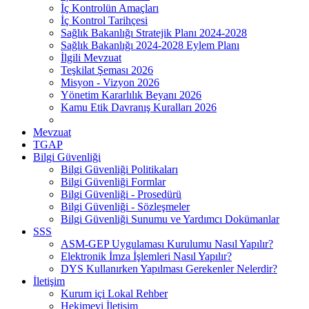
İç Kontrolün Amaçları
İç Kontrol Tarihçesi
Sağlık Bakanlığı Stratejik Planı 2024-2028
Sağlık Bakanlığı 2024-2028 Eylem Planı
İlgili Mevzuat
Teşkilat Şeması 2026
Misyon - Vizyon 2026
Yönetim Kararlılık Beyanı 2026
Kamu Etik Davranış Kuralları 2026
Mevzuat
TGAP
Bilgi Güvenliği
Bilgi Güvenliği Politikaları
Bilgi Güvenliği Formlar
Bilgi Güvenliği - Prosedürü
Bilgi Güvenliği - Sözleşmeler
Bilgi Güvenliği Sunumu ve Yardımcı Dokümanlar
SSS
ASM-GEP Uygulaması Kurulumu Nasıl Yapılır?
Elektronik İmza İşlemleri Nasıl Yapılır?
DYS Kullanırken Yapılması Gerekenler Nelerdir?
İletişim
Kurum içi Lokal Rehber
Hekimevi İletişim