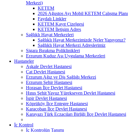
Merkezi)
KETEM
2026 Ağustos Ayı Mobil KETEM Çalışma Planı
Faydalı Linkler
KETEM Kayıt Çizelgesi
KETEM İletişim Adres
Sağlıklı Hayat Merkezleri
Sağlıklı Hayat Merkezimizde Neler Yapıyoruz?
Sağlıklı Hayat Merkezi Adreslerimiz
Sigara Bırakma Poliklinikleri
Erzurum Kuduz Aşı Uygulama Merkezleri
Hastaneler
Aşkale Devlet Hastanesi
Çat Devlet Hastanesi
Erzurum Ağız ve Diş Sağlığı Merkezi
Erzurum Şehir Hastanesi
Horasan İlçe Devlet Hastanesi
Hınıs Şehit Yavuz Yürekseven Devlet Hastanesi
İspir Devlet Hastanesi
Köprüköy İlçe Entegre Hastanesi
Karaçoban İlçe Devlet Hastanesi
Karayazı Türk Eczacıları Birliği İlçe Devlet Hastanesi
İç Kontrol
İç Kontrolün Tanımı