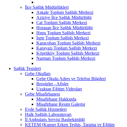
İlçe Sağlık Müdürlükleri
Aşkale Toplum Sağlığı Merkezi
Aziziye İlçe Sağlık Müdürlüğü
Çat Toplum Sağlığı Merkezi
Horasan İlçe Sağlık Müdürlüğü
Hınıs Toplum Sağlığı Merkezi
İspir Toplum Sağlığı Merkezi
Karaçoban Toplum Sağlığı Merkezi
Karayazı Toplum Sağlığı Merkezi
Köprüköy Toplum Sağlığı Merkezi
Narman Toplum Sağlığı Merkezi
Sağlık Tesisleri
Gebe Okulları
Gebe Okulu Adres ve Telefon Bilgileri
Broşürler - Afişler
Uzaktan Eğitim Videoları
Gebe Misafirhanesi
Misafirhane Hakkında
Misafirhane Resim Galerisi
Evde Sağlık Hizmetleri
Halk Sağlığı Laboratuvarı
İl Ambulans Servisi Başhekimliği
KETEM (Kanser Erken Teşhis, Tarama ve Eğitim