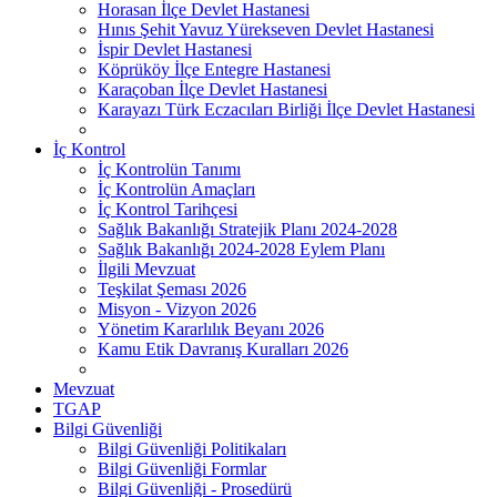
Horasan İlçe Devlet Hastanesi
Hınıs Şehit Yavuz Yürekseven Devlet Hastanesi
İspir Devlet Hastanesi
Köprüköy İlçe Entegre Hastanesi
Karaçoban İlçe Devlet Hastanesi
Karayazı Türk Eczacıları Birliği İlçe Devlet Hastanesi
İç Kontrol
İç Kontrolün Tanımı
İç Kontrolün Amaçları
İç Kontrol Tarihçesi
Sağlık Bakanlığı Stratejik Planı 2024-2028
Sağlık Bakanlığı 2024-2028 Eylem Planı
İlgili Mevzuat
Teşkilat Şeması 2026
Misyon - Vizyon 2026
Yönetim Kararlılık Beyanı 2026
Kamu Etik Davranış Kuralları 2026
Mevzuat
TGAP
Bilgi Güvenliği
Bilgi Güvenliği Politikaları
Bilgi Güvenliği Formlar
Bilgi Güvenliği - Prosedürü