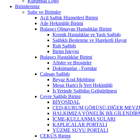
Kurumsal Logo
Birimlerimiz
Şube ve Birimler
Acil Sağlık Hizmetleri Birimi
Aile Hekimliği Birimi
Bulaşıcı Olmayan Hastalıklar Birimi
Kronik Hastalıklar ve Yaşlı Sağlığı
Sağlıklı Beslenme ve Hareketli Hayat
Ruh Sağlığı
Birim İşleyişi
Bulaşıcı Hastalıklar Birimi
Afişler ve Broşürler
Dokümanlar - Formlar
Çalışan Sağlığı
Beyaz Kod-Mobbing
Mesai Harici İş Yeri Hekimliği
İş Yerinde Sağlığın Geliştirilmesi
Çevre Sağlığı Birimi
BİYOSİDAL
ÇED-KURUM GÖRÜŞÜ-DİĞER MEVZ
HALKIMIZA YÖNELİK BİLGİLENDİ
İÇME-KULLANMA SULARI
KAPLICALAR PORTALI
YÜZME SUYU PORTALI
ÇEKÜS Birimi