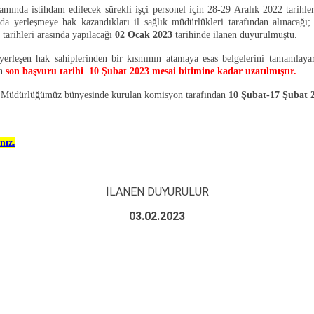
amında istihdam edilecek sürekli işçi personel için 28-29 Aralık 2022 tarihle
nda yerleşmeye hak kazandıkları il sağlık müdürlükleri tarafından alınacağı; 
3
tarihleri arasında yapılacağı
02 Ocak 2023
tarihinde ilanen duyurulmuştu.
e yerleşen hak sahiplerinden bir kısmının atamaya esas belgelerini tamamlay
en
son başvuru tarihi
10 Şubat 2023 mesai bitimine kadar uzatılmıştır.
ise Müdürlüğümüz bünyesinde kurulan komisyon tarafından
10 Şubat-17 Şubat 
nız.
İLANEN DUYURULUR
03.02.2023