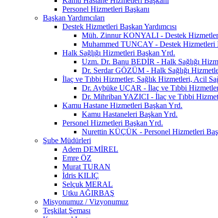
Kamu Hastane Hizmetleri Başkanı
Personel Hizmetleri Başkanı
Başkan Yardımcıları
Destek Hizmetleri Başkan Yardımcısı
Müh. Zinnur KONYALI - Destek Hizmetler
Muhammed TUNCAY - Destek Hizmetleri 
Halk Sağlığı Hizmetleri Başkan Yrd.
Uzm. Dr. Banu BEDİR - Halk Sağlığı Hizme
Dr. Serdar GÖZÜM - Halk Sağlığı Hizmetle
İlaç ve Tıbbi Hizmetler, Sağlık Hizmetleri, Acil S
Dr. Aybüke UÇAR - İlaç ve Tıbbi Hizmetler,
Dr. Mihriban YAZICI - İlaç ve Tıbbi Hizmetl
Kamu Hastane Hizmetleri Başkan Yrd.
Kamu Hastaneleri Başkan Yrd.
Personel Hizmetleri Başkan Yrd.
Nurettin KÜÇÜK - Personel Hizmetleri Baş
Şube Müdürleri
Adem DEMİREL
Emre ÖZ
Murat TURAN
İdris KILIÇ
Selçuk MERAL
Utku AĞIRBAŞ
Misyonumuz / Vizyonumuz
Teşkilat Şeması