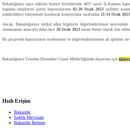
Bakanlığımız taşra teşkilatı hizmet birimlerinde 4857 sayılı İş Kanunu kaps
başlama taleplerini içeren başvurularının
02-20 Ocak 2023
tarihleri arası
müdürlükleri bünyesinde kurulacak komisyonlar tarafından
21-31 Ocak 202
Ancak, Bakanlığımıza intikal eden bilgilerin değerlendirilmesi neticesind
olunmaması amacıyla daha önce
20 Ocak 2023
mesai bitimi olarak ilan edil
Bu çerçevede başvuruların incelenmesi ve değerlendirilmesine ait işlemler 
Bakanlığımız Yönetim Hizmetleri Genel Müdürlüğünün duyurusu için
tıklayı
Hızlı Erişim
Bakanlık
Sağlık Mevzuatı
Bakanlık İletişim