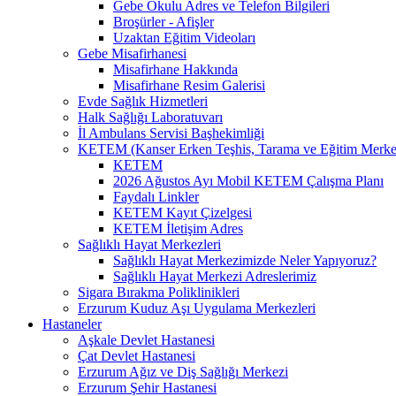
Gebe Okulu Adres ve Telefon Bilgileri
Broşürler - Afişler
Uzaktan Eğitim Videoları
Gebe Misafirhanesi
Misafirhane Hakkında
Misafirhane Resim Galerisi
Evde Sağlık Hizmetleri
Halk Sağlığı Laboratuvarı
İl Ambulans Servisi Başhekimliği
KETEM (Kanser Erken Teşhis, Tarama ve Eğitim Merke
KETEM
2026 Ağustos Ayı Mobil KETEM Çalışma Planı
Faydalı Linkler
KETEM Kayıt Çizelgesi
KETEM İletişim Adres
Sağlıklı Hayat Merkezleri
Sağlıklı Hayat Merkezimizde Neler Yapıyoruz?
Sağlıklı Hayat Merkezi Adreslerimiz
Sigara Bırakma Poliklinikleri
Erzurum Kuduz Aşı Uygulama Merkezleri
Hastaneler
Aşkale Devlet Hastanesi
Çat Devlet Hastanesi
Erzurum Ağız ve Diş Sağlığı Merkezi
Erzurum Şehir Hastanesi