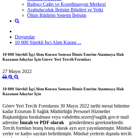
Bağışçı Çağrı ve Koordinasyon Merkezi
Arabuluculuk İletişim Bilgileri ve Yetki
Ölüm Bildirim Sistemi İletişim
Duyurular
10 000 Sürekli İşçi Alım Kurası ...
10 000 Sürekli İşçi Alım Kurası Sonrası İlimiz Emrine Atanmaya Hak
Kazanan Adaylar İçin Görev Yeri Tercih Formları
27 Mayıs 2022
10 000 Sürekli İşçi Alım Kurası Sonrası İlimiz Emrine Atanmaya Hak
Kazanan Adaylar İçin
Görev Yeri Tercih Formlarını 30 Mayıs 2022 tarihi mesai bitimine
kadar Erzurum İl Sağlık Müdürlüğü Personel Hizmetler
Başkanlığına bırakılması veya vahdettin.sezer@saglik.gov.tr mail
adresine
İmzalı ve PDF olarak
gönderilmesi gerekmektedir.
Tercih formları branş branş olarak ayrı ayrı yayınlanmıştır. Münhal
yerler ve kadro sayıları belirtilmiştir. Münhal yerlerin dışında tercih