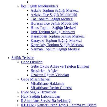
İlçe Sağlık Müdürlükleri
Aşkale Toplum Sağlığı Merkezi
Aziziye İlçe Sağlık Müdürlüğü
Çat Toplum Sağlığı Merkezi
Horasan İlçe Sağlık Müdürlüğü
Hınıs Toplum Sağlığı Merkezi
İspir Toplum Sağlığı Merkezi
Karaçoban Toplum Sağlığı Merkezi
Karayazı Toplum Sağlığı Merkezi
Köprüköy Toplum Sağlığı Merkezi
Narman Toplum Sağlığı Merkezi
Sağlık Tesisleri
Gebe Okulları
Gebe Okulu Adres ve Telefon Bilgileri
Broşürler - Afişler
Uzaktan Eğitim Videoları
Gebe Misafirhanesi
Misafirhane Hakkında
Misafirhane Resim Galerisi
Evde Sağlık Hizmetleri
Halk Sağlığı Laboratuvarı
İl Ambulans Servisi Başhekimliği
KETEM (Kanser Erken Teşhis, Tarama ve Eğitim