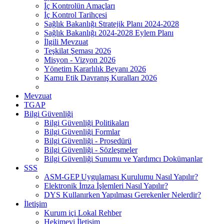
İç Kontrolün Amaçları
İç Kontrol Tarihçesi
Sağlık Bakanlığı Stratejik Planı 2024-2028
Sağlık Bakanlığı 2024-2028 Eylem Planı
İlgili Mevzuat
Teşkilat Şeması 2026
Misyon - Vizyon 2026
Yönetim Kararlılık Beyanı 2026
Kamu Etik Davranış Kuralları 2026
Mevzuat
TGAP
Bilgi Güvenliği
Bilgi Güvenliği Politikaları
Bilgi Güvenliği Formlar
Bilgi Güvenliği - Prosedürü
Bilgi Güvenliği - Sözleşmeler
Bilgi Güvenliği Sunumu ve Yardımcı Dokümanlar
SSS
ASM-GEP Uygulaması Kurulumu Nasıl Yapılır?
Elektronik İmza İşlemleri Nasıl Yapılır?
DYS Kullanırken Yapılması Gerekenler Nelerdir?
İletişim
Kurum içi Lokal Rehber
Hekimevi İletişim