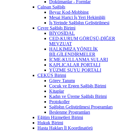
Dokümanlar - Formlar
Çalışan Sağlığı
Beyaz Kod-Mobbing
Mesai Harici İş Yeri Hekimliği
İş Yerinde Sağlığın Geliştirilmesi
Çevre Sağlığı Birimi
BİYOSİDAL
ÇED-KURUM GÖRÜŞÜ-DİĞER
MEVZUAT
HALKIMIZA YÖNELİK
BİLGİLENDİRMELER
İÇME-KULLANMA SULARI
KAPLICALAR PORTALI
YÜZME SUYU PORTALI
ÇEKÜS Birimi
Görev Tanımı
Çocuk ve Ergen Sağlığı Birimi
Kitaplar
Kadın ve Üreme Sağlığı Birimi
Protokoller
Sağlığın Geliştirilmesi Programları
Beslenme Programları
Eğitim Hizmetleri Birimi
Hukuk Birimi
Hasta Hakları İl Koordinatörü