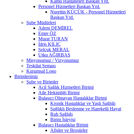
Kamu Hastaneleri Başkan Yrd.
Personel Hizmetleri Başkan Yrd.
Nurettin KÜÇÜK - Personel Hizmetleri
Başkan Yrd.
Şube Müdürleri
Adem DEMİREL
Emre ÖZ
Murat TURAN
İdris KILIÇ
Selçuk MERAL
Utku AĞIRBAŞ
Misyonumuz / Vizyonumuz
Teşkilat Şeması
Kurumsal Logo
Birimlerimiz
Şube ve Birimler
Acil Sağlık Hizmetleri Birimi
Aile Hekimliği Birimi
Bulaşıcı Olmayan Hastalıklar Birimi
Kronik Hastalıklar ve Yaşlı Sağlığı
Sağlıklı Beslenme ve Hareketli Hayat
Ruh Sağlığı
Birim İşleyişi
Bulaşıcı Hastalıklar Birimi
Afişler ve Broşürler