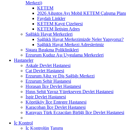
Merkezi)
KETEM
2026 Ağustos Ayı Mobil KETEM Çalışma Planı
Faydalı Linkler
KETEM Kayıt Çizelgesi
KETEM İletişim Adres
Sağlıklı Hayat Merkezleri
Sağlıklı Hayat Merkezimizde Neler Yapıyoruz?
Sağlıklı Hayat Merkezi Adreslerimiz
Sigara Bırakma Poliklinikleri
Erzurum Kuduz Aşı Uygulama Merkezleri
Hastaneler
Aşkale Devlet Hastanesi
Çat Devlet Hastanesi
Erzurum Ağız ve Diş Sağlığı Merkezi
Erzurum Şehir Hastanesi
Horasan İlçe Devlet Hastanesi
Hınıs Şehit Yavuz Yürekseven Devlet Hastanesi
İspir Devlet Hastanesi
Köprüköy İlçe Entegre Hastanesi
Karaçoban İlçe Devlet Hastanesi
Karayazı Türk Eczacıları Birliği İlçe Devlet Hastanesi
İç Kontrol
İç Kontrolün Tanımı