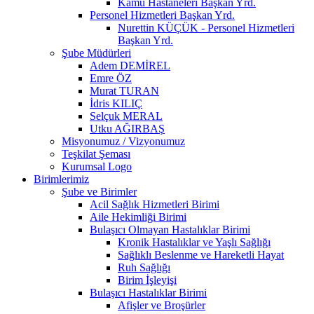
Kamu Hastaneleri Başkan Yrd.
Personel Hizmetleri Başkan Yrd.
Nurettin KÜÇÜK - Personel Hizmetleri
Başkan Yrd.
Şube Müdürleri
Adem DEMİREL
Emre ÖZ
Murat TURAN
İdris KILIÇ
Selçuk MERAL
Utku AĞIRBAŞ
Misyonumuz / Vizyonumuz
Teşkilat Şeması
Kurumsal Logo
Birimlerimiz
Şube ve Birimler
Acil Sağlık Hizmetleri Birimi
Aile Hekimliği Birimi
Bulaşıcı Olmayan Hastalıklar Birimi
Kronik Hastalıklar ve Yaşlı Sağlığı
Sağlıklı Beslenme ve Hareketli Hayat
Ruh Sağlığı
Birim İşleyişi
Bulaşıcı Hastalıklar Birimi
Afişler ve Broşürler