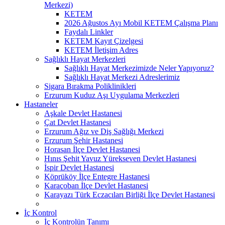
Merkezi)
KETEM
2026 Ağustos Ayı Mobil KETEM Çalışma Planı
Faydalı Linkler
KETEM Kayıt Çizelgesi
KETEM İletişim Adres
Sağlıklı Hayat Merkezleri
Sağlıklı Hayat Merkezimizde Neler Yapıyoruz?
Sağlıklı Hayat Merkezi Adreslerimiz
Sigara Bırakma Poliklinikleri
Erzurum Kuduz Aşı Uygulama Merkezleri
Hastaneler
Aşkale Devlet Hastanesi
Çat Devlet Hastanesi
Erzurum Ağız ve Diş Sağlığı Merkezi
Erzurum Şehir Hastanesi
Horasan İlçe Devlet Hastanesi
Hınıs Şehit Yavuz Yürekseven Devlet Hastanesi
İspir Devlet Hastanesi
Köprüköy İlçe Entegre Hastanesi
Karaçoban İlçe Devlet Hastanesi
Karayazı Türk Eczacıları Birliği İlçe Devlet Hastanesi
İç Kontrol
İç Kontrolün Tanımı