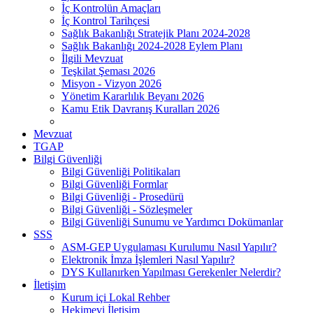
İç Kontrolün Amaçları
İç Kontrol Tarihçesi
Sağlık Bakanlığı Stratejik Planı 2024-2028
Sağlık Bakanlığı 2024-2028 Eylem Planı
İlgili Mevzuat
Teşkilat Şeması 2026
Misyon - Vizyon 2026
Yönetim Kararlılık Beyanı 2026
Kamu Etik Davranış Kuralları 2026
Mevzuat
TGAP
Bilgi Güvenliği
Bilgi Güvenliği Politikaları
Bilgi Güvenliği Formlar
Bilgi Güvenliği - Prosedürü
Bilgi Güvenliği - Sözleşmeler
Bilgi Güvenliği Sunumu ve Yardımcı Dokümanlar
SSS
ASM-GEP Uygulaması Kurulumu Nasıl Yapılır?
Elektronik İmza İşlemleri Nasıl Yapılır?
DYS Kullanırken Yapılması Gerekenler Nelerdir?
İletişim
Kurum içi Lokal Rehber
Hekimevi İletişim