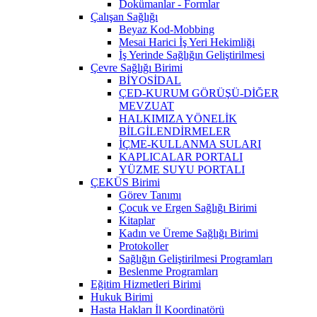
Dokümanlar - Formlar
Çalışan Sağlığı
Beyaz Kod-Mobbing
Mesai Harici İş Yeri Hekimliği
İş Yerinde Sağlığın Geliştirilmesi
Çevre Sağlığı Birimi
BİYOSİDAL
ÇED-KURUM GÖRÜŞÜ-DİĞER
MEVZUAT
HALKIMIZA YÖNELİK
BİLGİLENDİRMELER
İÇME-KULLANMA SULARI
KAPLICALAR PORTALI
YÜZME SUYU PORTALI
ÇEKÜS Birimi
Görev Tanımı
Çocuk ve Ergen Sağlığı Birimi
Kitaplar
Kadın ve Üreme Sağlığı Birimi
Protokoller
Sağlığın Geliştirilmesi Programları
Beslenme Programları
Eğitim Hizmetleri Birimi
Hukuk Birimi
Hasta Hakları İl Koordinatörü