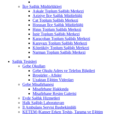
İlçe Sağlık Müdürlükleri
Aşkale Toplum Sağlığı Merkezi
Aziziye İlçe Sağlık Müdürlüğü
Çat Toplum Sağlığı Merkezi
Horasan İlçe Sağlık Müdürlüğü
Hınıs Toplum Sağlığı Merkezi
İspir Toplum Sağlığı Merkezi
Karaçoban Toplum Sağlığı Merkezi
Karayazı Toplum Sağlığı Merkezi
Köprüköy Toplum Sağlığı Merkezi
Narman Toplum Sağlığı Merkezi
Sağlık Tesisleri
Gebe Okulları
Gebe Okulu Adres ve Telefon Bilgileri
Broşürler - Afişler
Uzaktan Eğitim Videoları
Gebe Misafirhanesi
Misafirhane Hakkında
Misafirhane Resim Galerisi
Evde Sağlık Hizmetleri
Halk Sağlığı Laboratuvarı
İl Ambulans Servisi Başhekimliği
KETEM (Kanser Erken Teşhis, Tarama ve Eğitim