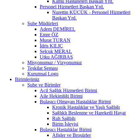
Kamu Hastaneleri Başkan Yrd.
Personel Hizmetleri Başkan Yrd.
Nurettin KÜÇÜK - Personel Hizmetleri
Başkan Yrd.
Şube Müdürleri
Adem DEMİREL
Emre ÖZ
Murat TURAN
İdris KILIÇ
Selçuk MERAL
Utku AĞIRBAŞ
Misyonumuz / Vizyonumuz
Teşkilat Şeması
Kurumsal Logo
Birimlerimiz
Şube ve Birimler
Acil Sağlık Hizmetleri Birimi
Aile Hekimliği Birimi
Bulaşıcı Olmayan Hastalıklar Birimi
Kronik Hastalıklar ve Yaşlı Sağlığı
Sağlıklı Beslenme ve Hareketli Hayat
Ruh Sağlığı
Birim İşleyişi
Bulaşıcı Hastalıklar Birimi
Afişler ve Broşürler