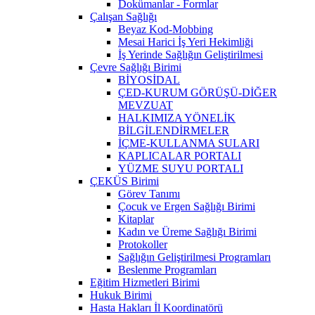
Dokümanlar - Formlar
Çalışan Sağlığı
Beyaz Kod-Mobbing
Mesai Harici İş Yeri Hekimliği
İş Yerinde Sağlığın Geliştirilmesi
Çevre Sağlığı Birimi
BİYOSİDAL
ÇED-KURUM GÖRÜŞÜ-DİĞER
MEVZUAT
HALKIMIZA YÖNELİK
BİLGİLENDİRMELER
İÇME-KULLANMA SULARI
KAPLICALAR PORTALI
YÜZME SUYU PORTALI
ÇEKÜS Birimi
Görev Tanımı
Çocuk ve Ergen Sağlığı Birimi
Kitaplar
Kadın ve Üreme Sağlığı Birimi
Protokoller
Sağlığın Geliştirilmesi Programları
Beslenme Programları
Eğitim Hizmetleri Birimi
Hukuk Birimi
Hasta Hakları İl Koordinatörü