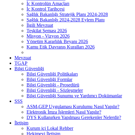
İç Kontrolün Amaçları
İç Kontrol Tarihçesi
Sağlık Bakanlığı Stratejik Planı 2024-2028
Sağlık Bakanlığı 2024-2028 Eylem Planı
İlgili Mevzuat
Teşkilat Şeması 2026
Misyon - Vizyon 2026
Yönetim Kararlılık Beyanı 2026
Kamu Etik Davranış Kuralları 2026
Mevzuat
TGAP
Bilgi Güvenliği
Bilgi Güvenliği Politikaları
Bilgi Güvenliği Formlar
Bilgi Güvenliği - Prosedürü
Bilgi Güvenliği - Sözleşmeler
Bilgi Güvenliği Sunumu ve Yardımcı Dokümanlar
SSS
ASM-GEP Uygulaması Kurulumu Nasıl Yapılır?
Elektronik İmza İşlemleri Nasıl Yapılır?
DYS Kullanırken Yapılması Gerekenler Nelerdir?
İletişim
Kurum içi Lokal Rehber
Hekimevi İletişim