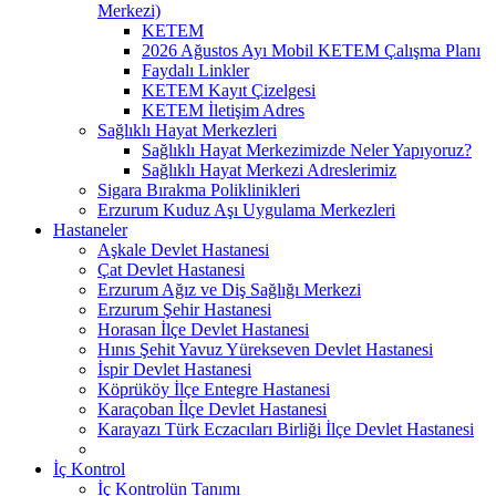
Merkezi)
KETEM
2026 Ağustos Ayı Mobil KETEM Çalışma Planı
Faydalı Linkler
KETEM Kayıt Çizelgesi
KETEM İletişim Adres
Sağlıklı Hayat Merkezleri
Sağlıklı Hayat Merkezimizde Neler Yapıyoruz?
Sağlıklı Hayat Merkezi Adreslerimiz
Sigara Bırakma Poliklinikleri
Erzurum Kuduz Aşı Uygulama Merkezleri
Hastaneler
Aşkale Devlet Hastanesi
Çat Devlet Hastanesi
Erzurum Ağız ve Diş Sağlığı Merkezi
Erzurum Şehir Hastanesi
Horasan İlçe Devlet Hastanesi
Hınıs Şehit Yavuz Yürekseven Devlet Hastanesi
İspir Devlet Hastanesi
Köprüköy İlçe Entegre Hastanesi
Karaçoban İlçe Devlet Hastanesi
Karayazı Türk Eczacıları Birliği İlçe Devlet Hastanesi
İç Kontrol
İç Kontrolün Tanımı