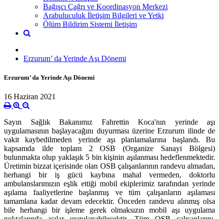
Bağışçı Çağrı ve Koordinasyon Merkezi
Arabuluculuk İletişim Bilgileri ve Yetki
Ölüm Bildirim Sistemi İletişim
Erzurum’ da Yerinde Aşı Dönemi
Erzurum’ da Yerinde Aşı Dönemi
16 Haziran 2021
Sayın Sağlık Bakanımız Fahrettin Koca'nın yerinde aşı
uygulamasının başlayacağını duyurması üzerine Erzurum ilinde de
vakit kaybedilmeden yerinde aşı planlamalarına başlandı. Bu
kapsamda ilde toplam 2 OSB (Organize Sanayi Bölgesi)
bulunmakta olup yaklaşık 5 bin kişinin aşılanması hedeflenmektedir.
Üretimin bizzat içerisinde olan OSB çalışanlarının randevu almadan,
herhangi bir iş gücü kaybına mahal vermeden, doktorlu
ambulanslarımızın eşlik ettiği mobil ekiplerimiz tarafından yerinde
aşılama faaliyetlerine başlanmış ve tüm çalışanların aşılaması
tamamlana kadar devam edecektir. Önceden randevu alınmış olsa
bile herhangi bir işleme gerek olmaksızın mobil aşı uygulama
noktalarında aşılar uygulanabilecektir. Tüm OSB çalışanlarını,