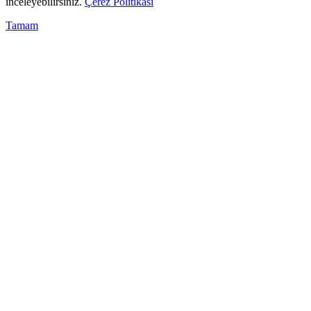
inceleyebilirsiniz.
Çerez Politikası
Tamam