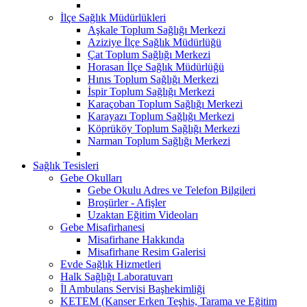
İlçe Sağlık Müdürlükleri
Aşkale Toplum Sağlığı Merkezi
Aziziye İlçe Sağlık Müdürlüğü
Çat Toplum Sağlığı Merkezi
Horasan İlçe Sağlık Müdürlüğü
Hınıs Toplum Sağlığı Merkezi
İspir Toplum Sağlığı Merkezi
Karaçoban Toplum Sağlığı Merkezi
Karayazı Toplum Sağlığı Merkezi
Köprüköy Toplum Sağlığı Merkezi
Narman Toplum Sağlığı Merkezi
Sağlık Tesisleri
Gebe Okulları
Gebe Okulu Adres ve Telefon Bilgileri
Broşürler - Afişler
Uzaktan Eğitim Videoları
Gebe Misafirhanesi
Misafirhane Hakkında
Misafirhane Resim Galerisi
Evde Sağlık Hizmetleri
Halk Sağlığı Laboratuvarı
İl Ambulans Servisi Başhekimliği
KETEM (Kanser Erken Teşhis, Tarama ve Eğitim