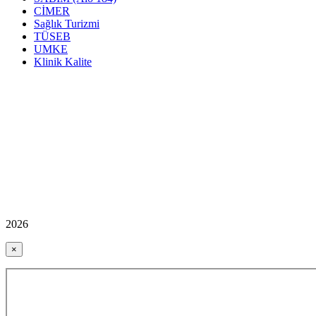
CİMER
Sağlık Turizmi
TÜSEB
UMKE
Klinik Kalite
2026
×