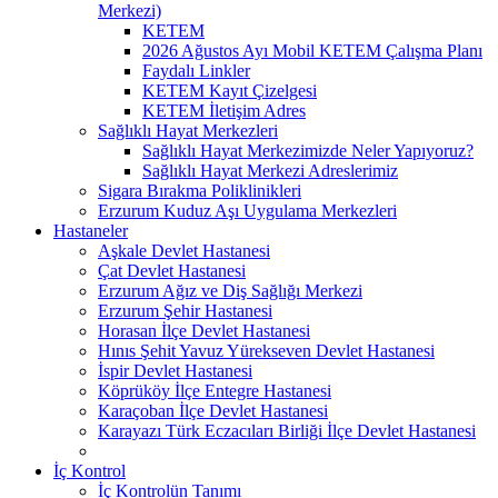
Merkezi)
KETEM
2026 Ağustos Ayı Mobil KETEM Çalışma Planı
Faydalı Linkler
KETEM Kayıt Çizelgesi
KETEM İletişim Adres
Sağlıklı Hayat Merkezleri
Sağlıklı Hayat Merkezimizde Neler Yapıyoruz?
Sağlıklı Hayat Merkezi Adreslerimiz
Sigara Bırakma Poliklinikleri
Erzurum Kuduz Aşı Uygulama Merkezleri
Hastaneler
Aşkale Devlet Hastanesi
Çat Devlet Hastanesi
Erzurum Ağız ve Diş Sağlığı Merkezi
Erzurum Şehir Hastanesi
Horasan İlçe Devlet Hastanesi
Hınıs Şehit Yavuz Yürekseven Devlet Hastanesi
İspir Devlet Hastanesi
Köprüköy İlçe Entegre Hastanesi
Karaçoban İlçe Devlet Hastanesi
Karayazı Türk Eczacıları Birliği İlçe Devlet Hastanesi
İç Kontrol
İç Kontrolün Tanımı