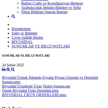
Bağışçı Çağrı ve Koordinasyon Merkezi
Arabuluculuk İletişim Bilgileri ve Yetki
Ölüm Bildirim Sistemi İletişim
Birimlerimiz
Şube ve Birimler
Çevre Sağlığı Birimi
BİYOSİDAL
SUNUMLAR VE BİLGİ NOTLARI
SUNUMLAR VE BİLGİ NOTLARI
24 Şubat 2025
Biyosidal Ürünle İşlenmiş Eşyalar Piyasa Gözetim ve Denetimi
Sunum.pptx
Biyosidal Ürunlerde Ürun Tipleri Sunum.ppt
Örnek Biyosidal Ürün Denetimi.pptx
BİYOSİDAL ÜRÜN ÖRNEKLERİ.pptx