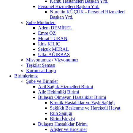
Kamu Hastaneleri Başkan Yrd.
Personel Hizmetleri Başkan Yrd.
Nurettin KÜÇÜK - Personel Hizmetleri
Başkan Yrd.
Şube Müdürleri
Adem DEMİREL
Emre ÖZ
Murat TURAN
İdris KILIÇ
Selçuk MERAL
Utku AĞIRBAŞ
Misyonumuz / Vizyonumuz
Teşkilat Şeması
Kurumsal Logo
Birimlerimiz
Şube ve Birimler
Acil Sağlık Hizmetleri Birimi
Aile Hekimliği Birimi
Bulaşıcı Olmayan Hastalıklar Birimi
Kronik Hastalıklar ve Yaşlı Sağlığı
Sağlıklı Beslenme ve Hareketli Hayat
Ruh Sağlığı
Birim İşleyişi
Bulaşıcı Hastalıklar Birimi
Afişler ve Broşürler