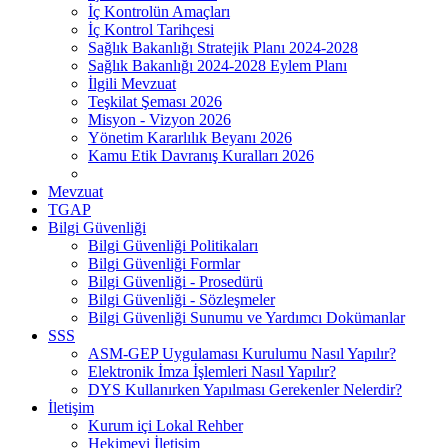
İç Kontrolün Amaçları
İç Kontrol Tarihçesi
Sağlık Bakanlığı Stratejik Planı 2024-2028
Sağlık Bakanlığı 2024-2028 Eylem Planı
İlgili Mevzuat
Teşkilat Şeması 2026
Misyon - Vizyon 2026
Yönetim Kararlılık Beyanı 2026
Kamu Etik Davranış Kuralları 2026
Mevzuat
TGAP
Bilgi Güvenliği
Bilgi Güvenliği Politikaları
Bilgi Güvenliği Formlar
Bilgi Güvenliği - Prosedürü
Bilgi Güvenliği - Sözleşmeler
Bilgi Güvenliği Sunumu ve Yardımcı Dokümanlar
SSS
ASM-GEP Uygulaması Kurulumu Nasıl Yapılır?
Elektronik İmza İşlemleri Nasıl Yapılır?
DYS Kullanırken Yapılması Gerekenler Nelerdir?
İletişim
Kurum içi Lokal Rehber
Hekimevi İletişim