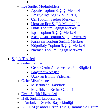
İlçe Sağlık Müdürlükleri
Aşkale Toplum Sağlığı Merkezi
Aziziye İlçe Sağlık Müdürlüğü
Çat Toplum Sağlığı Merkezi
Horasan İlçe Sağlık Müdürlüğü
Hınıs Toplum Sağlığı Merkezi
İspir Toplum Sağlığı Merkezi
Karaçoban Toplum Sağlığı Merkezi
Karayazı Toplum Sağlığı Merkezi
Köprüköy Toplum Sağlığı Merkezi
Narman Toplum Sağlığı Merkezi
Sağlık Tesisleri
Gebe Okulları
Gebe Okulu Adres ve Telefon Bilgileri
Broşürler - Afişler
Uzaktan Eğitim Videoları
Gebe Misafirhanesi
Misafirhane Hakkında
Misafirhane Resim Galerisi
Evde Sağlık Hizmetleri
Halk Sağlığı Laboratuvarı
İl Ambulans Servisi Başhekimliği
KETEM (Kanser Erken Teşhis, Tarama ve Eğitim