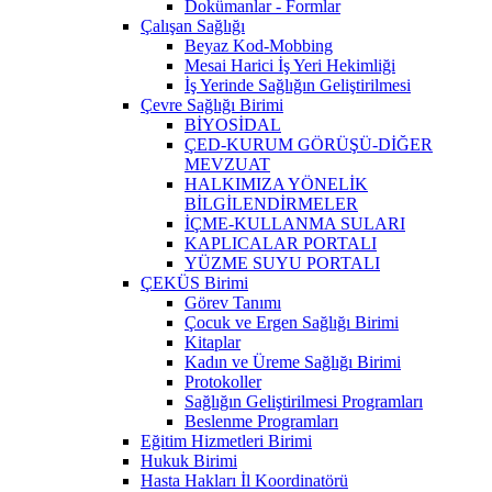
Dokümanlar - Formlar
Çalışan Sağlığı
Beyaz Kod-Mobbing
Mesai Harici İş Yeri Hekimliği
İş Yerinde Sağlığın Geliştirilmesi
Çevre Sağlığı Birimi
BİYOSİDAL
ÇED-KURUM GÖRÜŞÜ-DİĞER
MEVZUAT
HALKIMIZA YÖNELİK
BİLGİLENDİRMELER
İÇME-KULLANMA SULARI
KAPLICALAR PORTALI
YÜZME SUYU PORTALI
ÇEKÜS Birimi
Görev Tanımı
Çocuk ve Ergen Sağlığı Birimi
Kitaplar
Kadın ve Üreme Sağlığı Birimi
Protokoller
Sağlığın Geliştirilmesi Programları
Beslenme Programları
Eğitim Hizmetleri Birimi
Hukuk Birimi
Hasta Hakları İl Koordinatörü