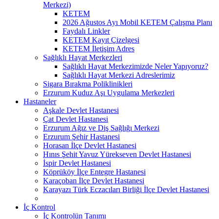
Merkezi)
KETEM
2026 Ağustos Ayı Mobil KETEM Çalışma Planı
Faydalı Linkler
KETEM Kayıt Çizelgesi
KETEM İletişim Adres
Sağlıklı Hayat Merkezleri
Sağlıklı Hayat Merkezimizde Neler Yapıyoruz?
Sağlıklı Hayat Merkezi Adreslerimiz
Sigara Bırakma Poliklinikleri
Erzurum Kuduz Aşı Uygulama Merkezleri
Hastaneler
Aşkale Devlet Hastanesi
Çat Devlet Hastanesi
Erzurum Ağız ve Diş Sağlığı Merkezi
Erzurum Şehir Hastanesi
Horasan İlçe Devlet Hastanesi
Hınıs Şehit Yavuz Yürekseven Devlet Hastanesi
İspir Devlet Hastanesi
Köprüköy İlçe Entegre Hastanesi
Karaçoban İlçe Devlet Hastanesi
Karayazı Türk Eczacıları Birliği İlçe Devlet Hastanesi
İç Kontrol
İç Kontrolün Tanımı