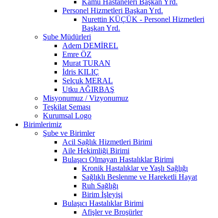
Kamu Hastaneleri Başkan Yrd.
Personel Hizmetleri Başkan Yrd.
Nurettin KÜÇÜK - Personel Hizmetleri
Başkan Yrd.
Şube Müdürleri
Adem DEMİREL
Emre ÖZ
Murat TURAN
İdris KILIÇ
Selçuk MERAL
Utku AĞIRBAŞ
Misyonumuz / Vizyonumuz
Teşkilat Şeması
Kurumsal Logo
Birimlerimiz
Şube ve Birimler
Acil Sağlık Hizmetleri Birimi
Aile Hekimliği Birimi
Bulaşıcı Olmayan Hastalıklar Birimi
Kronik Hastalıklar ve Yaşlı Sağlığı
Sağlıklı Beslenme ve Hareketli Hayat
Ruh Sağlığı
Birim İşleyişi
Bulaşıcı Hastalıklar Birimi
Afişler ve Broşürler