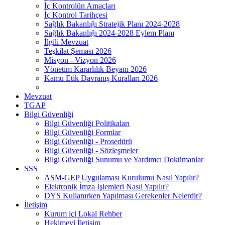
İç Kontrolün Amaçları
İç Kontrol Tarihçesi
Sağlık Bakanlığı Stratejik Planı 2024-2028
Sağlık Bakanlığı 2024-2028 Eylem Planı
İlgili Mevzuat
Teşkilat Şeması 2026
Misyon - Vizyon 2026
Yönetim Kararlılık Beyanı 2026
Kamu Etik Davranış Kuralları 2026
Mevzuat
TGAP
Bilgi Güvenliği
Bilgi Güvenliği Politikaları
Bilgi Güvenliği Formlar
Bilgi Güvenliği - Prosedürü
Bilgi Güvenliği - Sözleşmeler
Bilgi Güvenliği Sunumu ve Yardımcı Dokümanlar
SSS
ASM-GEP Uygulaması Kurulumu Nasıl Yapılır?
Elektronik İmza İşlemleri Nasıl Yapılır?
DYS Kullanırken Yapılması Gerekenler Nelerdir?
İletişim
Kurum içi Lokal Rehber
Hekimevi İletişim