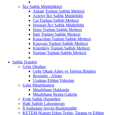
İlçe Sağlık Müdürlükleri
Aşkale Toplum Sağlığı Merkezi
Aziziye İlçe Sağlık Müdürlüğü
Çat Toplum Sağlığı Merkezi
Horasan İlçe Sağlık Müdürlüğü
Hınıs Toplum Sağlığı Merkezi
İspir Toplum Sağlığı Merkezi
Karaçoban Toplum Sağlığı Merkezi
Karayazı Toplum Sağlığı Merkezi
Köprüköy Toplum Sağlığı Merkezi
Narman Toplum Sağlığı Merkezi
Sağlık Tesisleri
Gebe Okulları
Gebe Okulu Adres ve Telefon Bilgileri
Broşürler - Afişler
Uzaktan Eğitim Videoları
Gebe Misafirhanesi
Misafirhane Hakkında
Misafirhane Resim Galerisi
Evde Sağlık Hizmetleri
Halk Sağlığı Laboratuvarı
İl Ambulans Servisi Başhekimliği
KETEM (Kanser Erken Teşhis, Tarama ve Eğitim