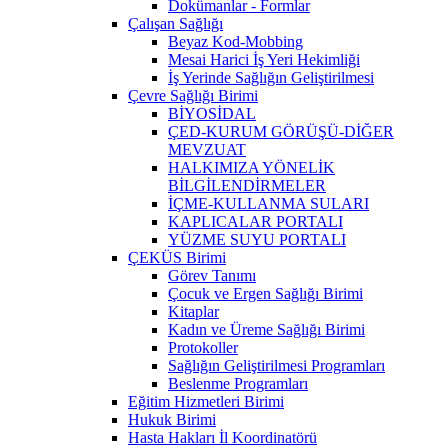
Dokümanlar - Formlar
Çalışan Sağlığı
Beyaz Kod-Mobbing
Mesai Harici İş Yeri Hekimliği
İş Yerinde Sağlığın Geliştirilmesi
Çevre Sağlığı Birimi
BİYOSİDAL
ÇED-KURUM GÖRÜŞÜ-DİĞER
MEVZUAT
HALKIMIZA YÖNELİK
BİLGİLENDİRMELER
İÇME-KULLANMA SULARI
KAPLICALAR PORTALI
YÜZME SUYU PORTALI
ÇEKÜS Birimi
Görev Tanımı
Çocuk ve Ergen Sağlığı Birimi
Kitaplar
Kadın ve Üreme Sağlığı Birimi
Protokoller
Sağlığın Geliştirilmesi Programları
Beslenme Programları
Eğitim Hizmetleri Birimi
Hukuk Birimi
Hasta Hakları İl Koordinatörü