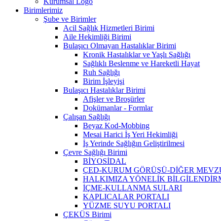
Kurumsal Logo
Birimlerimiz
Şube ve Birimler
Acil Sağlık Hizmetleri Birimi
Aile Hekimliği Birimi
Bulaşıcı Olmayan Hastalıklar Birimi
Kronik Hastalıklar ve Yaşlı Sağlığı
Sağlıklı Beslenme ve Hareketli Hayat
Ruh Sağlığı
Birim İşleyişi
Bulaşıcı Hastalıklar Birimi
Afişler ve Broşürler
Dokümanlar - Formlar
Çalışan Sağlığı
Beyaz Kod-Mobbing
Mesai Harici İş Yeri Hekimliği
İş Yerinde Sağlığın Geliştirilmesi
Çevre Sağlığı Birimi
BİYOSİDAL
ÇED-KURUM GÖRÜŞÜ-DİĞER MEVZ
HALKIMIZA YÖNELİK BİLGİLENDİ
İÇME-KULLANMA SULARI
KAPLICALAR PORTALI
YÜZME SUYU PORTALI
ÇEKÜS Birimi