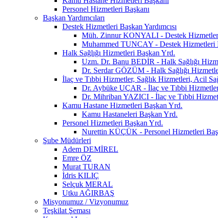
Kamu Hastane Hizmetleri Başkanı
Personel Hizmetleri Başkanı
Başkan Yardımcıları
Destek Hizmetleri Başkan Yardımcısı
Müh. Zinnur KONYALI - Destek Hizmetler
Muhammed TUNCAY - Destek Hizmetleri 
Halk Sağlığı Hizmetleri Başkan Yrd.
Uzm. Dr. Banu BEDİR - Halk Sağlığı Hizme
Dr. Serdar GÖZÜM - Halk Sağlığı Hizmetle
İlaç ve Tıbbi Hizmetler, Sağlık Hizmetleri, Acil S
Dr. Aybüke UÇAR - İlaç ve Tıbbi Hizmetler,
Dr. Mihriban YAZICI - İlaç ve Tıbbi Hizmetl
Kamu Hastane Hizmetleri Başkan Yrd.
Kamu Hastaneleri Başkan Yrd.
Personel Hizmetleri Başkan Yrd.
Nurettin KÜÇÜK - Personel Hizmetleri Baş
Şube Müdürleri
Adem DEMİREL
Emre ÖZ
Murat TURAN
İdris KILIÇ
Selçuk MERAL
Utku AĞIRBAŞ
Misyonumuz / Vizyonumuz
Teşkilat Şeması