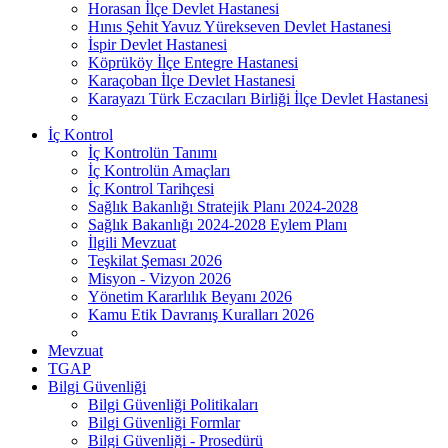
Horasan İlçe Devlet Hastanesi
Hınıs Şehit Yavuz Yürekseven Devlet Hastanesi
İspir Devlet Hastanesi
Köprüköy İlçe Entegre Hastanesi
Karaçoban İlçe Devlet Hastanesi
Karayazı Türk Eczacıları Birliği İlçe Devlet Hastanesi
İç Kontrol
İç Kontrolün Tanımı
İç Kontrolün Amaçları
İç Kontrol Tarihçesi
Sağlık Bakanlığı Stratejik Planı 2024-2028
Sağlık Bakanlığı 2024-2028 Eylem Planı
İlgili Mevzuat
Teşkilat Şeması 2026
Misyon - Vizyon 2026
Yönetim Kararlılık Beyanı 2026
Kamu Etik Davranış Kuralları 2026
Mevzuat
TGAP
Bilgi Güvenliği
Bilgi Güvenliği Politikaları
Bilgi Güvenliği Formlar
Bilgi Güvenliği - Prosedürü