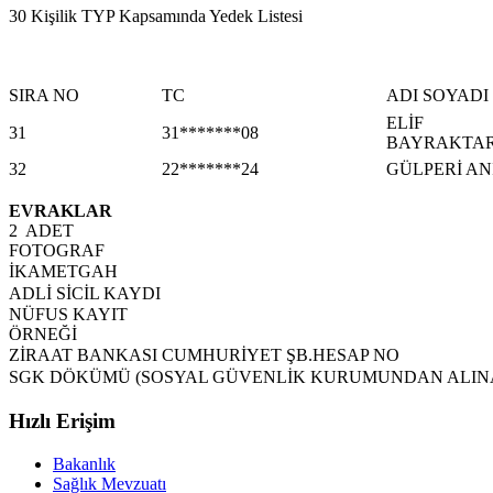
30 Kişilik TYP Kapsamında Yedek Listesi
SIRA NO
TC
ADI SOYADI
ELİF
31
31*******08
BAYRAKTA
32
22*******24
GÜLPERİ AN
EVRAKLAR
2 ADET
FOTOGRAF
İKAMETGAH
ADLİ SİCİL KAYDI
NÜFUS KAYIT
ÖRNEĞİ
ZİRAAT BANKASI CUMHURİYET ŞB.HESAP NO
SGK DÖKÜMÜ (SOSYAL GÜVENLİK KURUMUNDAN ALIN
Hızlı Erişim
Bakanlık
Sağlık Mevzuatı