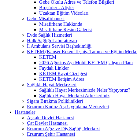
Gebe Okulu Adres ve Telefon Bilgileri
Broşürler - Afişler
Uzaktan Eğitim Videoları
Gebe Misafirhanesi
Misafirhane Hakkında
Misafirhane Resim Galerisi
Evde Sağlık Hizmetleri
Halk Sağlığı Laboratuvarı
İl Ambulans Servisi Başhekimliği
KETEM (Kanser Erken Teşhis, Tarama ve Eğitim Merke
KETEM
2026 Ağustos Ayı Mobil KETEM Çalışma Planı
Faydalı Linkler
KETEM Kayıt Çizelgesi
KETEM İletişim Adres
Sağlıklı Hayat Merkezleri
Sağlıklı Hayat Merkezimizde Neler Yapıyoruz?
Sağlıklı Hayat Merkezi Adreslerimiz
Sigara Bırakma Poliklinikleri
Erzurum Kuduz Aşı Uygulama Merkezleri
Hastaneler
Aşkale Devlet Hastanesi
Çat Devlet Hastanesi
Erzurum Ağız ve Diş Sağlığı Merkezi
Erzurum Şehir Hastanesi