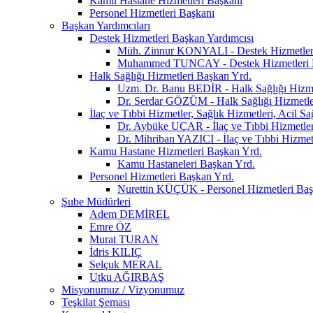
Kamu Hastane Hizmetleri Başkanı
Personel Hizmetleri Başkanı
Başkan Yardımcıları
Destek Hizmetleri Başkan Yardımcısı
Müh. Zinnur KONYALI - Destek Hizmetler
Muhammed TUNCAY - Destek Hizmetleri 
Halk Sağlığı Hizmetleri Başkan Yrd.
Uzm. Dr. Banu BEDİR - Halk Sağlığı Hizme
Dr. Serdar GÖZÜM - Halk Sağlığı Hizmetle
İlaç ve Tıbbi Hizmetler, Sağlık Hizmetleri, Acil S
Dr. Aybüke UÇAR - İlaç ve Tıbbi Hizmetler,
Dr. Mihriban YAZICI - İlaç ve Tıbbi Hizmetl
Kamu Hastane Hizmetleri Başkan Yrd.
Kamu Hastaneleri Başkan Yrd.
Personel Hizmetleri Başkan Yrd.
Nurettin KÜÇÜK - Personel Hizmetleri Baş
Şube Müdürleri
Adem DEMİREL
Emre ÖZ
Murat TURAN
İdris KILIÇ
Selçuk MERAL
Utku AĞIRBAŞ
Misyonumuz / Vizyonumuz
Teşkilat Şeması