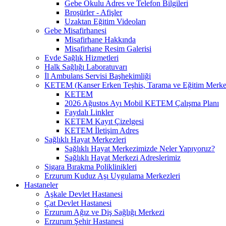
Gebe Okulu Adres ve Telefon Bilgileri
Broşürler - Afişler
Uzaktan Eğitim Videoları
Gebe Misafirhanesi
Misafirhane Hakkında
Misafirhane Resim Galerisi
Evde Sağlık Hizmetleri
Halk Sağlığı Laboratuvarı
İl Ambulans Servisi Başhekimliği
KETEM (Kanser Erken Teşhis, Tarama ve Eğitim Merke
KETEM
2026 Ağustos Ayı Mobil KETEM Çalışma Planı
Faydalı Linkler
KETEM Kayıt Çizelgesi
KETEM İletişim Adres
Sağlıklı Hayat Merkezleri
Sağlıklı Hayat Merkezimizde Neler Yapıyoruz?
Sağlıklı Hayat Merkezi Adreslerimiz
Sigara Bırakma Poliklinikleri
Erzurum Kuduz Aşı Uygulama Merkezleri
Hastaneler
Aşkale Devlet Hastanesi
Çat Devlet Hastanesi
Erzurum Ağız ve Diş Sağlığı Merkezi
Erzurum Şehir Hastanesi