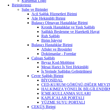
Kurumsal Logo
Birimlerimiz
Şube ve Birimler
Acil Sağlık Hizmetleri Birimi
Aile Hekimliği Birimi
Bulaşıcı Olmayan Hastalıklar Birimi
Kronik Hastalıklar ve Yaşlı Sağlığı
Sağlıklı Beslenme ve Hareketli Hayat
Ruh Sağlığı
Birim İşleyişi
Bulaşıcı Hastalıklar Birimi
Afişler ve Broşürler
Dokümanlar - Formlar
Çalışan Sağlığı
Beyaz Kod-Mobbing
Mesai Harici İş Yeri Hekimliği
İş Yerinde Sağlığın Geliştirilmesi
Çevre Sağlığı Birimi
BİYOSİDAL
ÇED-KURUM GÖRÜŞÜ-DİĞER MEVZ
HALKIMIZA YÖNELİK BİLGİLENDİ
İÇME-KULLANMA SULARI
KAPLICALAR PORTALI
YÜZME SUYU PORTALI
ÇEKÜS Birimi