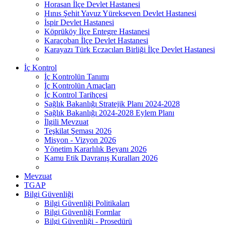
Horasan İlçe Devlet Hastanesi
Hınıs Şehit Yavuz Yürekseven Devlet Hastanesi
İspir Devlet Hastanesi
Köprüköy İlçe Entegre Hastanesi
Karaçoban İlçe Devlet Hastanesi
Karayazı Türk Eczacıları Birliği İlçe Devlet Hastanesi
İç Kontrol
İç Kontrolün Tanımı
İç Kontrolün Amaçları
İç Kontrol Tarihçesi
Sağlık Bakanlığı Stratejik Planı 2024-2028
Sağlık Bakanlığı 2024-2028 Eylem Planı
İlgili Mevzuat
Teşkilat Şeması 2026
Misyon - Vizyon 2026
Yönetim Kararlılık Beyanı 2026
Kamu Etik Davranış Kuralları 2026
Mevzuat
TGAP
Bilgi Güvenliği
Bilgi Güvenliği Politikaları
Bilgi Güvenliği Formlar
Bilgi Güvenliği - Prosedürü