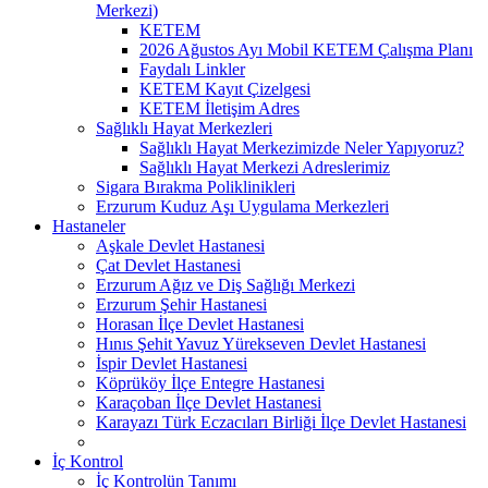
Merkezi)
KETEM
2026 Ağustos Ayı Mobil KETEM Çalışma Planı
Faydalı Linkler
KETEM Kayıt Çizelgesi
KETEM İletişim Adres
Sağlıklı Hayat Merkezleri
Sağlıklı Hayat Merkezimizde Neler Yapıyoruz?
Sağlıklı Hayat Merkezi Adreslerimiz
Sigara Bırakma Poliklinikleri
Erzurum Kuduz Aşı Uygulama Merkezleri
Hastaneler
Aşkale Devlet Hastanesi
Çat Devlet Hastanesi
Erzurum Ağız ve Diş Sağlığı Merkezi
Erzurum Şehir Hastanesi
Horasan İlçe Devlet Hastanesi
Hınıs Şehit Yavuz Yürekseven Devlet Hastanesi
İspir Devlet Hastanesi
Köprüköy İlçe Entegre Hastanesi
Karaçoban İlçe Devlet Hastanesi
Karayazı Türk Eczacıları Birliği İlçe Devlet Hastanesi
İç Kontrol
İç Kontrolün Tanımı