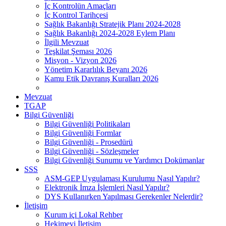
İç Kontrolün Amaçları
İç Kontrol Tarihçesi
Sağlık Bakanlığı Stratejik Planı 2024-2028
Sağlık Bakanlığı 2024-2028 Eylem Planı
İlgili Mevzuat
Teşkilat Şeması 2026
Misyon - Vizyon 2026
Yönetim Kararlılık Beyanı 2026
Kamu Etik Davranış Kuralları 2026
Mevzuat
TGAP
Bilgi Güvenliği
Bilgi Güvenliği Politikaları
Bilgi Güvenliği Formlar
Bilgi Güvenliği - Prosedürü
Bilgi Güvenliği - Sözleşmeler
Bilgi Güvenliği Sunumu ve Yardımcı Dokümanlar
SSS
ASM-GEP Uygulaması Kurulumu Nasıl Yapılır?
Elektronik İmza İşlemleri Nasıl Yapılır?
DYS Kullanırken Yapılması Gerekenler Nelerdir?
İletişim
Kurum içi Lokal Rehber
Hekimevi İletişim