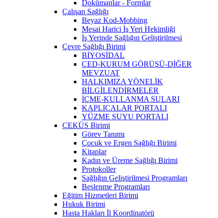
Dokümanlar - Formlar
Çalışan Sağlığı
Beyaz Kod-Mobbing
Mesai Harici İş Yeri Hekimliği
İş Yerinde Sağlığın Geliştirilmesi
Çevre Sağlığı Birimi
BİYOSİDAL
ÇED-KURUM GÖRÜŞÜ-DİĞER
MEVZUAT
HALKIMIZA YÖNELİK
BİLGİLENDİRMELER
İÇME-KULLANMA SULARI
KAPLICALAR PORTALI
YÜZME SUYU PORTALI
ÇEKÜS Birimi
Görev Tanımı
Çocuk ve Ergen Sağlığı Birimi
Kitaplar
Kadın ve Üreme Sağlığı Birimi
Protokoller
Sağlığın Geliştirilmesi Programları
Beslenme Programları
Eğitim Hizmetleri Birimi
Hukuk Birimi
Hasta Hakları İl Koordinatörü