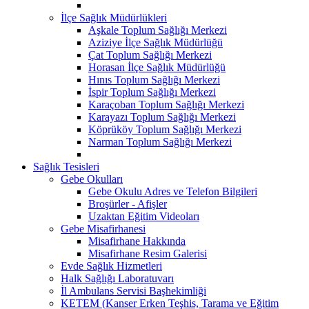
İlçe Sağlık Müdürlükleri
Aşkale Toplum Sağlığı Merkezi
Aziziye İlçe Sağlık Müdürlüğü
Çat Toplum Sağlığı Merkezi
Horasan İlçe Sağlık Müdürlüğü
Hınıs Toplum Sağlığı Merkezi
İspir Toplum Sağlığı Merkezi
Karaçoban Toplum Sağlığı Merkezi
Karayazı Toplum Sağlığı Merkezi
Köprüköy Toplum Sağlığı Merkezi
Narman Toplum Sağlığı Merkezi
Sağlık Tesisleri
Gebe Okulları
Gebe Okulu Adres ve Telefon Bilgileri
Broşürler - Afişler
Uzaktan Eğitim Videoları
Gebe Misafirhanesi
Misafirhane Hakkında
Misafirhane Resim Galerisi
Evde Sağlık Hizmetleri
Halk Sağlığı Laboratuvarı
İl Ambulans Servisi Başhekimliği
KETEM (Kanser Erken Teşhis, Tarama ve Eğitim