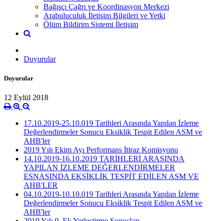
Bağışçı Çağrı ve Koordinasyon Merkezi
Arabuluculuk İletişim Bilgileri ve Yetki
Ölüm Bildirim Sistemi İletişim
Duyurular
Duyurular
12 Eylül 2018
17.10.2019-25.10.019 Tarihleri Arasında Yapılan İzleme
Değerlendirmeler Sonucu Eksiklik Tespit Edilen ASM ve
AHB'ler
2019 Yılı Ekim Ayı Performans İtiraz Komisyonu
14.10.2019-16.10.2019 TARİHLERİ ARASINDA
YAPILAN İZLEME DEĞERLENDİRMELER
ESNASINDA EKSİKLİK TESPİT EDİLEN ASM VE
AHB'LER
04.10.2019-10.10.019 Tarihleri Arasında Yapılan İzleme
Değerlendirmeler Sonucu Eksiklik Tespit Edilen ASM ve
AHB'ler
2019 Yılı 9. Ek Yerleştirme Sonuçları