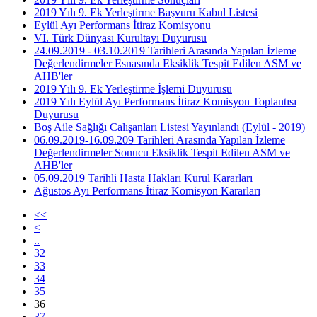
2019 Yılı 9. Ek Yerleştirme Başvuru Kabul Listesi
Eylül Ayı Performans İtiraz Komisyonu
VI. Türk Dünyası Kurultayı Duyurusu
24.09.2019 - 03.10.2019 Tarihleri Arasında Yapılan İzleme
Değerlendirmeler Esnasında Eksiklik Tespit Edilen ASM ve
AHB'ler
2019 Yılı 9. Ek Yerleştirme İşlemi Duyurusu
2019 Yılı Eylül Ayı Performans İtiraz Komisyon Toplantısı
Duyurusu
Boş Aile Sağlığı Calışanları Listesi Yayınlandı (Eylül - 2019)
06.09.2019-16.09.209 Tarihleri Arasında Yapılan İzleme
Değerlendirmeler Sonucu Eksiklik Tespit Edilen ASM ve
AHB'ler
05.09.2019 Tarihli Hasta Hakları Kurul Kararları
Ağustos Ayı Performans İtiraz Komisyon Kararları
<<
<
..
32
33
34
35
36
37