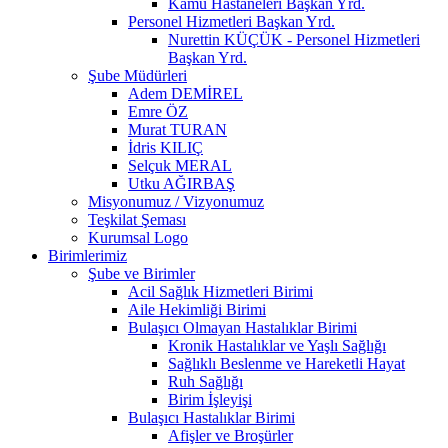
Kamu Hastaneleri Başkan Yrd.
Personel Hizmetleri Başkan Yrd.
Nurettin KÜÇÜK - Personel Hizmetleri
Başkan Yrd.
Şube Müdürleri
Adem DEMİREL
Emre ÖZ
Murat TURAN
İdris KILIÇ
Selçuk MERAL
Utku AĞIRBAŞ
Misyonumuz / Vizyonumuz
Teşkilat Şeması
Kurumsal Logo
Birimlerimiz
Şube ve Birimler
Acil Sağlık Hizmetleri Birimi
Aile Hekimliği Birimi
Bulaşıcı Olmayan Hastalıklar Birimi
Kronik Hastalıklar ve Yaşlı Sağlığı
Sağlıklı Beslenme ve Hareketli Hayat
Ruh Sağlığı
Birim İşleyişi
Bulaşıcı Hastalıklar Birimi
Afişler ve Broşürler