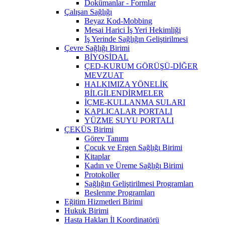
Dokümanlar - Formlar
Çalışan Sağlığı
Beyaz Kod-Mobbing
Mesai Harici İş Yeri Hekimliği
İş Yerinde Sağlığın Geliştirilmesi
Çevre Sağlığı Birimi
BİYOSİDAL
ÇED-KURUM GÖRÜŞÜ-DİĞER
MEVZUAT
HALKIMIZA YÖNELİK
BİLGİLENDİRMELER
İÇME-KULLANMA SULARI
KAPLICALAR PORTALI
YÜZME SUYU PORTALI
ÇEKÜS Birimi
Görev Tanımı
Çocuk ve Ergen Sağlığı Birimi
Kitaplar
Kadın ve Üreme Sağlığı Birimi
Protokoller
Sağlığın Geliştirilmesi Programları
Beslenme Programları
Eğitim Hizmetleri Birimi
Hukuk Birimi
Hasta Hakları İl Koordinatörü