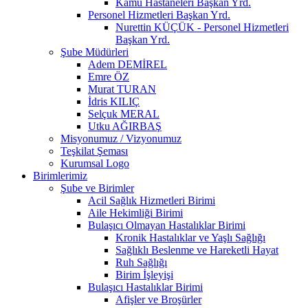
Kamu Hastaneleri Başkan Yrd.
Personel Hizmetleri Başkan Yrd.
Nurettin KÜÇÜK - Personel Hizmetleri
Başkan Yrd.
Şube Müdürleri
Adem DEMİREL
Emre ÖZ
Murat TURAN
İdris KILIÇ
Selçuk MERAL
Utku AĞIRBAŞ
Misyonumuz / Vizyonumuz
Teşkilat Şeması
Kurumsal Logo
Birimlerimiz
Şube ve Birimler
Acil Sağlık Hizmetleri Birimi
Aile Hekimliği Birimi
Bulaşıcı Olmayan Hastalıklar Birimi
Kronik Hastalıklar ve Yaşlı Sağlığı
Sağlıklı Beslenme ve Hareketli Hayat
Ruh Sağlığı
Birim İşleyişi
Bulaşıcı Hastalıklar Birimi
Afişler ve Broşürler