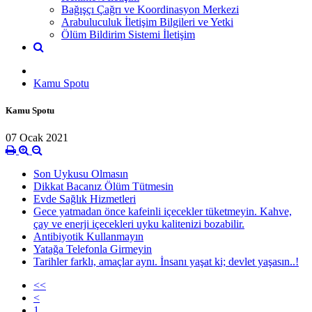
Bağışçı Çağrı ve Koordinasyon Merkezi
Arabuluculuk İletişim Bilgileri ve Yetki
Ölüm Bildirim Sistemi İletişim
Kamu Spotu
Kamu Spotu
07 Ocak 2021
Son Uykusu Olmasın
Dikkat Bacanız Ölüm Tütmesin
Evde Sağlık Hizmetleri
Gece yatmadan önce kafeinli içecekler tüketmeyin. Kahve,
çay ve enerji içecekleri uyku kalitenizi bozabilir.
Antibiyotik Kullanmayın
Yatağa Telefonla Girmeyin
Tarihler farklı, amaçlar aynı. İnsanı yaşat ki; devlet yaşasın..!
<<
<
1