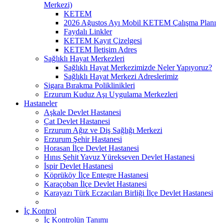
Merkezi)
KETEM
2026 Ağustos Ayı Mobil KETEM Çalışma Planı
Faydalı Linkler
KETEM Kayıt Çizelgesi
KETEM İletişim Adres
Sağlıklı Hayat Merkezleri
Sağlıklı Hayat Merkezimizde Neler Yapıyoruz?
Sağlıklı Hayat Merkezi Adreslerimiz
Sigara Bırakma Poliklinikleri
Erzurum Kuduz Aşı Uygulama Merkezleri
Hastaneler
Aşkale Devlet Hastanesi
Çat Devlet Hastanesi
Erzurum Ağız ve Diş Sağlığı Merkezi
Erzurum Şehir Hastanesi
Horasan İlçe Devlet Hastanesi
Hınıs Şehit Yavuz Yürekseven Devlet Hastanesi
İspir Devlet Hastanesi
Köprüköy İlçe Entegre Hastanesi
Karaçoban İlçe Devlet Hastanesi
Karayazı Türk Eczacıları Birliği İlçe Devlet Hastanesi
İç Kontrol
İç Kontrolün Tanımı