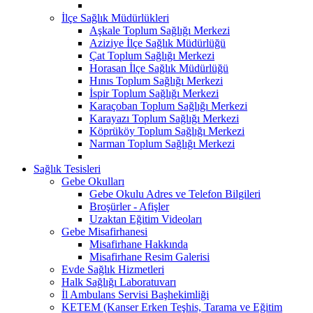
İlçe Sağlık Müdürlükleri
Aşkale Toplum Sağlığı Merkezi
Aziziye İlçe Sağlık Müdürlüğü
Çat Toplum Sağlığı Merkezi
Horasan İlçe Sağlık Müdürlüğü
Hınıs Toplum Sağlığı Merkezi
İspir Toplum Sağlığı Merkezi
Karaçoban Toplum Sağlığı Merkezi
Karayazı Toplum Sağlığı Merkezi
Köprüköy Toplum Sağlığı Merkezi
Narman Toplum Sağlığı Merkezi
Sağlık Tesisleri
Gebe Okulları
Gebe Okulu Adres ve Telefon Bilgileri
Broşürler - Afişler
Uzaktan Eğitim Videoları
Gebe Misafirhanesi
Misafirhane Hakkında
Misafirhane Resim Galerisi
Evde Sağlık Hizmetleri
Halk Sağlığı Laboratuvarı
İl Ambulans Servisi Başhekimliği
KETEM (Kanser Erken Teşhis, Tarama ve Eğitim