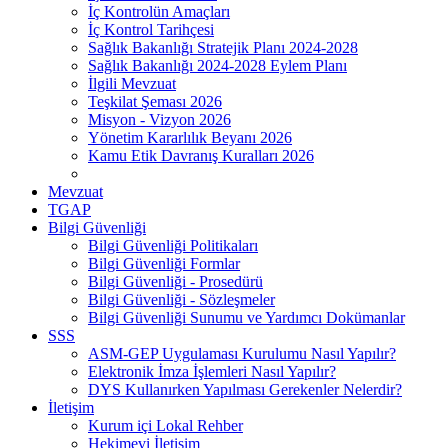
İç Kontrolün Amaçları
İç Kontrol Tarihçesi
Sağlık Bakanlığı Stratejik Planı 2024-2028
Sağlık Bakanlığı 2024-2028 Eylem Planı
İlgili Mevzuat
Teşkilat Şeması 2026
Misyon - Vizyon 2026
Yönetim Kararlılık Beyanı 2026
Kamu Etik Davranış Kuralları 2026
Mevzuat
TGAP
Bilgi Güvenliği
Bilgi Güvenliği Politikaları
Bilgi Güvenliği Formlar
Bilgi Güvenliği - Prosedürü
Bilgi Güvenliği - Sözleşmeler
Bilgi Güvenliği Sunumu ve Yardımcı Dokümanlar
SSS
ASM-GEP Uygulaması Kurulumu Nasıl Yapılır?
Elektronik İmza İşlemleri Nasıl Yapılır?
DYS Kullanırken Yapılması Gerekenler Nelerdir?
İletişim
Kurum içi Lokal Rehber
Hekimevi İletişim