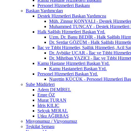
Kamu Hastane Hizmetleri Başkanı
Personel Hizmetleri Başkanı
Başkan Yardımcıları
Destek Hizmetleri Başkan Yardımcısı
Müh. Zinnur KONYALI - Destek Hizmetler
Muhammed TUNCAY - Destek Hizmetleri 
Halk Sağlığı Hizmetleri Başkan Yrd.
Uzm. Dr. Banu BEDİR - Halk Sağlığı Hizme
Dr. Serdar GÖZÜM - Halk Sağlığı Hizmetle
İlaç ve Tıbbi Hizmetler, Sağlık Hizmetleri, Acil S
Dr. Aybüke UÇAR - İlaç ve Tıbbi Hizmetler,
Dr. Mihriban YAZICI - İlaç ve Tıbbi Hizmetl
Kamu Hastane Hizmetleri Başkan Yrd.
Kamu Hastaneleri Başkan Yrd.
Personel Hizmetleri Başkan Yrd.
Nurettin KÜÇÜK - Personel Hizmetleri Baş
Şube Müdürleri
Adem DEMİREL
Emre ÖZ
Murat TURAN
İdris KILIÇ
Selçuk MERAL
Utku AĞIRBAŞ
Misyonumuz / Vizyonumuz
Teşkilat Şeması