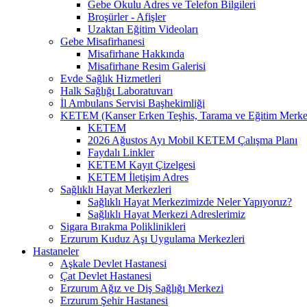
Gebe Okulu Adres ve Telefon Bilgileri
Broşürler - Afişler
Uzaktan Eğitim Videoları
Gebe Misafirhanesi
Misafirhane Hakkında
Misafirhane Resim Galerisi
Evde Sağlık Hizmetleri
Halk Sağlığı Laboratuvarı
İl Ambulans Servisi Başhekimliği
KETEM (Kanser Erken Teşhis, Tarama ve Eğitim Merke
KETEM
2026 Ağustos Ayı Mobil KETEM Çalışma Planı
Faydalı Linkler
KETEM Kayıt Çizelgesi
KETEM İletişim Adres
Sağlıklı Hayat Merkezleri
Sağlıklı Hayat Merkezimizde Neler Yapıyoruz?
Sağlıklı Hayat Merkezi Adreslerimiz
Sigara Bırakma Poliklinikleri
Erzurum Kuduz Aşı Uygulama Merkezleri
Hastaneler
Aşkale Devlet Hastanesi
Çat Devlet Hastanesi
Erzurum Ağız ve Diş Sağlığı Merkezi
Erzurum Şehir Hastanesi