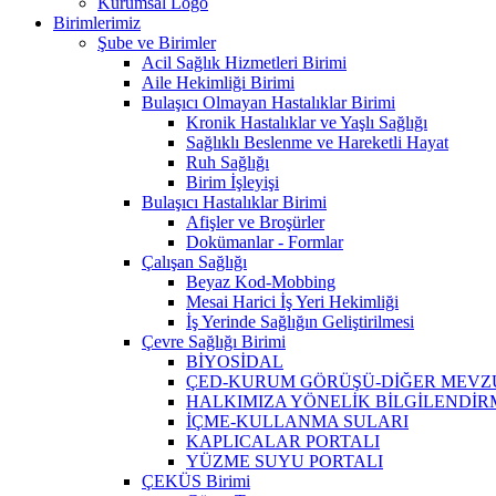
Kurumsal Logo
Birimlerimiz
Şube ve Birimler
Acil Sağlık Hizmetleri Birimi
Aile Hekimliği Birimi
Bulaşıcı Olmayan Hastalıklar Birimi
Kronik Hastalıklar ve Yaşlı Sağlığı
Sağlıklı Beslenme ve Hareketli Hayat
Ruh Sağlığı
Birim İşleyişi
Bulaşıcı Hastalıklar Birimi
Afişler ve Broşürler
Dokümanlar - Formlar
Çalışan Sağlığı
Beyaz Kod-Mobbing
Mesai Harici İş Yeri Hekimliği
İş Yerinde Sağlığın Geliştirilmesi
Çevre Sağlığı Birimi
BİYOSİDAL
ÇED-KURUM GÖRÜŞÜ-DİĞER MEVZ
HALKIMIZA YÖNELİK BİLGİLENDİ
İÇME-KULLANMA SULARI
KAPLICALAR PORTALI
YÜZME SUYU PORTALI
ÇEKÜS Birimi