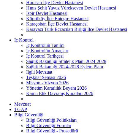
Horasan İlçe Devlet Hastanesi
Hınıs Şehit Yavuz Yürekseven Devlet Hastanesi
İspir Devlet Hastanesi
Köprüköy İlçe Entegre Hastanesi
Karaçoban İlçe Devlet Hastanesi
Karayazı Türk Eczacıları Birliği İlçe Devlet Hastanesi
İç Kontrol
İç Kontrolün Tanımı
İç Kontrolün Amaçları
İç Kontrol Tarihçesi
Sağlık Bakanlığı Stratejik Planı 2024-2028
Sağlık Bakanlığı 2024-2028 Eylem Planı
İlgili Mevzuat
Teşkilat Şeması 2026
Misyon - Vizyon 2026
Yönetim Kararlılık Beyanı 2026
Kamu Etik Davranış Kuralları 2026
Mevzuat
TGAP
Bilgi Güvenliği
Bilgi Güvenliği Politikaları
Bilgi Güvenliği Formlar
Bilgi Güvenliği - Prosedürü