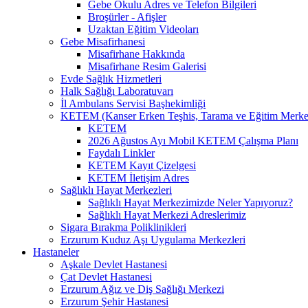
Gebe Okulu Adres ve Telefon Bilgileri
Broşürler - Afişler
Uzaktan Eğitim Videoları
Gebe Misafirhanesi
Misafirhane Hakkında
Misafirhane Resim Galerisi
Evde Sağlık Hizmetleri
Halk Sağlığı Laboratuvarı
İl Ambulans Servisi Başhekimliği
KETEM (Kanser Erken Teşhis, Tarama ve Eğitim Merke
KETEM
2026 Ağustos Ayı Mobil KETEM Çalışma Planı
Faydalı Linkler
KETEM Kayıt Çizelgesi
KETEM İletişim Adres
Sağlıklı Hayat Merkezleri
Sağlıklı Hayat Merkezimizde Neler Yapıyoruz?
Sağlıklı Hayat Merkezi Adreslerimiz
Sigara Bırakma Poliklinikleri
Erzurum Kuduz Aşı Uygulama Merkezleri
Hastaneler
Aşkale Devlet Hastanesi
Çat Devlet Hastanesi
Erzurum Ağız ve Diş Sağlığı Merkezi
Erzurum Şehir Hastanesi