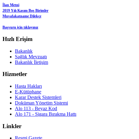
İlan Metni
2019 Yılı Kasım Boş Birimler
Muvafakatname Dilekçe
Başvuru için tıklayınız
Hızlı Erişim
Bakanlık
Sağlık Mevzuatı
Bakanlık İletişim
Hizmetler
Hasta Hakları
E-Kütüphane
Karar Destek Sistemleri
Doküman Yönetim Sistemi
Alo 113 - Beyaz Kod
Alo 171 - Sigara Bırakma Hattı
Linkler
Resmi Gazete