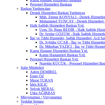
Kamu Hastane Hizmetleri Başkanı
Personel Hizmetleri Başkanı
Başkan Yardımcıları
Destek Hizmetleri Başkan Yardımcısı
Müh. Zinnur KONYALI - Destek Hizmetler
Muhammed TUNCAY - Destek Hizmetleri 
Halk Sağlığı Hizmetleri Başkan Yrd.
Uzm. Dr. Banu BEDİR - Halk Sağlığı Hizme
Dr. Serdar GÖZÜM - Halk Sağlığı Hizmetle
İlaç ve Tıbbi Hizmetler, Sağlık Hizmetleri, Acil S
Dr. Aybüke UÇAR - İlaç ve Tıbbi Hizmetler,
Dr. Mihriban YAZICI - İlaç ve Tıbbi Hizmetl
Kamu Hastane Hizmetleri Başkan Yrd.
Kamu Hastaneleri Başkan Yrd.
Personel Hizmetleri Başkan Yrd.
Nurettin KÜÇÜK - Personel Hizmetleri Baş
Şube Müdürleri
Adem DEMİREL
Emre ÖZ
Murat TURAN
İdris KILIÇ
Selçuk MERAL
Utku AĞIRBAŞ
Misyonumuz / Vizyonumuz
Teşkilat Şeması