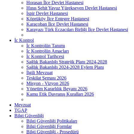
Horasan İlçe Devlet Hastanesi
Hınıs Şehit Yavuz Yürekseven Devlet Hastanesi
İspir Devlet Hastanesi
Köprüköy İlçe Entegre Hastanesi
Karaçoban İlçe Devlet Hastanesi
Karayazı Türk Eczacıları Birliği İlçe Devlet Hastanesi
İç Kontrol
İç Kontrolün Tanımı
İç Kontrolün Amaçları
İç Kontrol Tarihçesi
Sağlık Bakanlığı Stratejik Planı 2024-2028
Sağlık Bakanlığı 2024-2028 Eylem Planı
İlgili Mevzuat
Teşkilat Şeması 2026
Misyon - Vizyon 2026
Yönetim Kararlılık Beyanı 2026
Kamu Etik Davranış Kuralları 2026
Mevzuat
TGAP
Bilgi Güvenliği
Bilgi Güvenliği Politikaları
Bilgi Güvenliği Formlar
Bilgi Güvenliği - Prosedürü