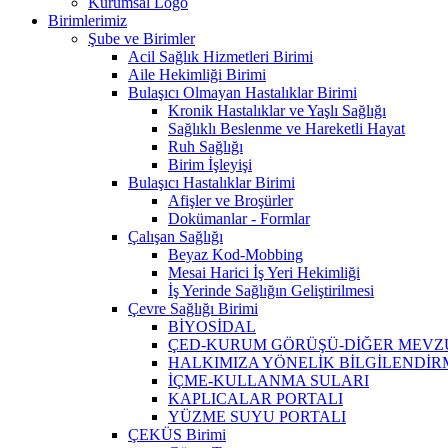
Kurumsal Logo
Birimlerimiz
Şube ve Birimler
Acil Sağlık Hizmetleri Birimi
Aile Hekimliği Birimi
Bulaşıcı Olmayan Hastalıklar Birimi
Kronik Hastalıklar ve Yaşlı Sağlığı
Sağlıklı Beslenme ve Hareketli Hayat
Ruh Sağlığı
Birim İşleyişi
Bulaşıcı Hastalıklar Birimi
Afişler ve Broşürler
Dokümanlar - Formlar
Çalışan Sağlığı
Beyaz Kod-Mobbing
Mesai Harici İş Yeri Hekimliği
İş Yerinde Sağlığın Geliştirilmesi
Çevre Sağlığı Birimi
BİYOSİDAL
ÇED-KURUM GÖRÜŞÜ-DİĞER MEVZ
HALKIMIZA YÖNELİK BİLGİLENDİ
İÇME-KULLANMA SULARI
KAPLICALAR PORTALI
YÜZME SUYU PORTALI
ÇEKÜS Birimi